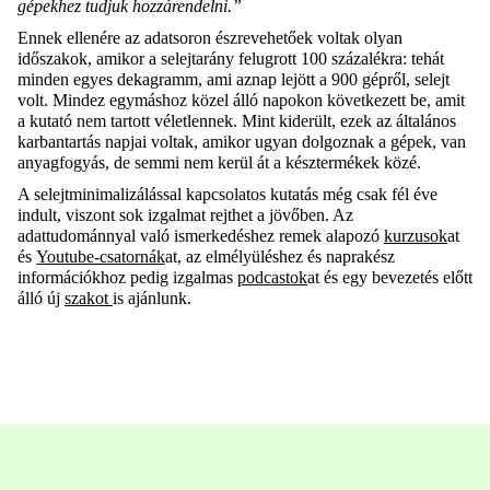
gépekhez tudjuk hozzárendelni.”
Ennek ellenére az adatsoron észrevehetőek voltak olyan
időszakok, amikor a selejtarány felugrott 100 százalékra: tehát
minden egyes dekagramm, ami aznap lejött a 900 gépről, selejt
volt. Mindez egymáshoz közel álló napokon következett be, amit
a kutató nem tartott véletlennek. Mint kiderült, ezek az általános
karbantartás napjai voltak, amikor ugyan dolgoznak a gépek, van
anyagfogyás, de semmi nem kerül át a késztermékek közé.
A selejtminimalizálással kapcsolatos kutatás még csak fél éve
indult, viszont sok izgalmat rejthet a jövőben. Az
adattudománnyal való ismerkedéshez remek alapozó
kurzusok
at
és
Youtube-csatornák
at, az elmélyüléshez és naprakész
információkhoz pedig izgalmas
podcastok
at és egy bevezetés előtt
álló új
szakot
is ajánlunk.