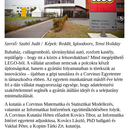
Szerző: Szabó Judit / Képek: Reddit, Igloodoors, Tensi Holiday
Babaház, csillagromboló, távirányítású autó, roxforti kastély,
repülőgép – hogy mi a közös a felsoroltakban? Mind megépíthető
LEGO-ból. A vállalat azonban nemcsak a polcokra készít
újdonságokat, hanem a gyártási folyamataiban is törekszik az
innovációra – újabban a gépi tanulásra és a Corvinus Egyetemre
is támaszkodva ebben. Az egyetem munkatársait másfél éve kérte
fel a dán vállalat magyarországi egysége, hogy adatelemzési
szakértelemmel segítsék a gyártás átállási idejét és a selejtarány
minimalizálását.
A kutatás a Corvinus Matematika és Statisztikai Modellezés,
valamint az Informatikai Intézetének együttműködésében folyik.
A Corvinus Kutatási Héten előadott Kovács Tibor, az Informatika
Intézet egyetemi adjunktusa, Kovács László, PhD hallgató és
Vakhal Péter, a Kopint-Tárki Zrt. kutatója.