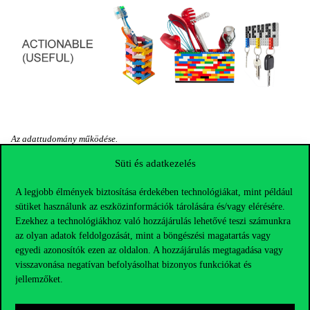
Az adattudomány működése.
A kutatók külön megvizsgálták azt is, hogyan alakul a modellek
Süti és adatkezelés
teljesítménye, ha a tanító minta és a tesztadatok outlier (magasan
kiugró) adatokat is tartalmaznak, és hogyan alakul ezek nélkül (a
A legjobb élmények biztosítása érdekében technológiákat, mint például
normál működés alatt). Az eredmény: a normál működést tudta a
sütiket használunk az eszközinformációk tárolására és/vagy elérésére.
legnagyobb százalékban előre jelezni a modell. A
Ezekhez a technológiákhoz való hozzájárulás lehetővé teszi számunkra
továbbfejlesztések eredményeképp végül sikerült egy outliereket
az olyan adatok feldolgozását, mint a böngészési magatartás vagy
is jól kezelő változatot leprogramozniuk, így már a valós, teljes
egyedi azonosítók ezen az oldalon. A hozzájárulás megtagadása vagy
adatsoron is megbízhatóan jelezte előre a modell az átállási időket.
E modell legfontosabb változói:
visszavonása negatívan befolyásolhat bizonyos funkciókat és
jellemzőket.
munkatapasztalat, tehát aki az átállást végzi, ő hány éve
dolgozik a LEGO-nál