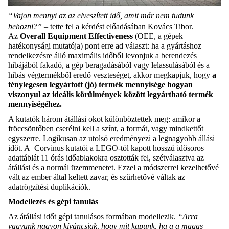
“Vajon mennyi az az elveszített idő, amit már nem tudunk
behozni?”
– tette fel a kérdést előadásában Kovács Tibor.
Az
Overall Equipment Effectiveness
(OEE, a gépek
hatékonysági mutatója) pont erre ad választ: ha a gyártáshoz
rendelkezésre álló maximális időből levonjuk a berendezés
hibájából fakadó, a gép beragadásából vagy lelassulásából és a
hibás végtermékből eredő veszteséget, akkor megkapjuk, hogy
a
ténylegesen legyártott (jó) termék mennyisége hogyan
viszonyul az ideális körülmények között legyártható termék
mennyiségéhez.
A kutatók három átállási okot különböztettek meg: amikor a
fröccsöntőben cserélni kell a színt, a formát, vagy mindkettőt
egyszerre. Logikusan az utolsó eredményezi a legnagyobb állási
időt. A Corvinus kutatói a LEGO-tól kapott hosszú idősoros
adattáblát 11 órás időablakokra osztották fel, szétválasztva az
átállási és a normál üzemmenetet. Ezzel a módszerrel kezelhetővé
vált az ember által keltett zavar, és szűrhetővé váltak az
adatrögzítési duplikációk.
Modellezés és gépi tanulás
Az átállási időt gépi tanulásos formában modellezik.
“Arra
vagyunk nagyon kíváncsiak, hogy mit kapunk, ha a a magas