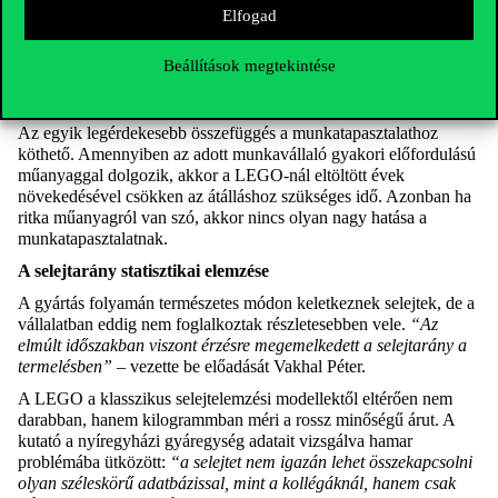
a gép helye
Elfogad
adott hónap
Beállítások megtekintése
szín és szerszámcsere, tehát milyen elemre cserélnek
Az egyik legérdekesebb összefüggés a munkatapasztalathoz
köthető. Amennyiben az adott munkavállaló gyakori előfordulású
műanyaggal dolgozik, akkor a LEGO-nál eltöltött évek
növekedésével csökken az átálláshoz szükséges idő. Azonban ha
ritka műanyagról van szó, akkor nincs olyan nagy hatása a
munkatapasztalatnak.
A selejtarány statisztikai elemzése
A gyártás folyamán természetes módon keletkeznek selejtek, de a
vállalatban eddig nem foglalkoztak részletesebben vele.
“Az
elmúlt időszakban viszont érzésre megemelkedett a selejtarány a
termelésben”
– vezette be előadását Vakhal Péter.
A LEGO a klasszikus selejtelemzési modellektől eltérően nem
darabban, hanem kilogrammban méri a rossz minőségű árut. A
kutató a nyíregyházi gyáregység adatait vizsgálva hamar
problémába ütközött:
“a selejtet nem igazán lehet összekapcsolni
olyan széleskörű adatbázissal, mint a kollégáknál, hanem csak