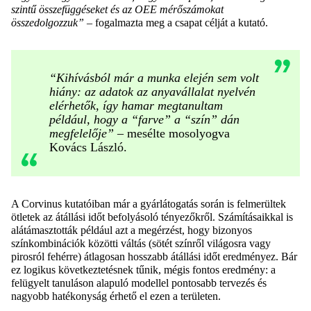
szintű összefüggéseket és az OEE mérőszámokat
összedolgozzuk”
– fogalmazta meg a csapat célját a kutató.
“Kihívásból már a munka elején sem volt
hiány: az adatok az anyavállalat nyelvén
elérhetők, így hamar megtanultam
például, hogy a “farve” a “szín” dán
megfelelője”
– mesélte mosolyogva
Kovács László.
A Corvinus kutatóiban már a gyárlátogatás során is felmerültek
ötletek az átállási időt befolyásoló tényezőkről. Számításaikkal is
alátámasztották például azt a megérzést, hogy bizonyos
színkombinációk közötti váltás (sötét színről világosra vagy
pirosról fehérre) átlagosan hosszabb átállási időt eredményez. Bár
ez logikus következtetésnek tűnik, mégis fontos eredmény: a
felügyelt tanuláson alapuló modellel pontosabb tervezés és
nagyobb hatékonyság érhető el ezen a területen.