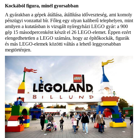
Kockából figura, minél gyorsabban
A gyárakban a gépek átállása, átállítása időveszteség, ami komoly
pénzügyi vonzattal bír. Főleg egy olyan kaliberű telephelyen, mint
amilyen a kutatásban is vizsgált nyíregyházi LEGO gyár: a 900
gép 15 másodpercenként készít el 26 LEGO-elemet. Éppen ezért
elengedhetetlen a LEGO számára, hogy az építőkockák, figurák
és más LEGO-elemek közötti váltás a lehető leggyorsabban
megtörténjen.