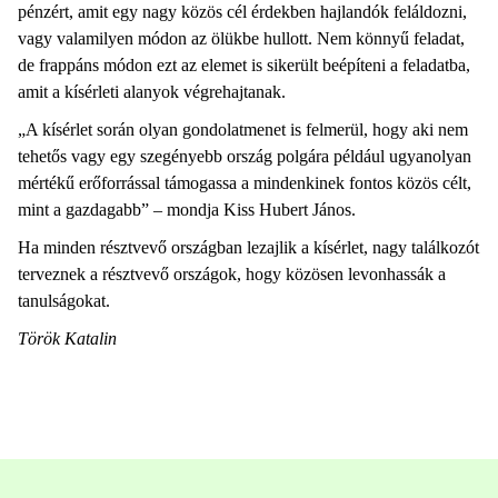
pénzért, amit egy nagy közös cél érdekben hajlandók feláldozni,
vagy valamilyen módon az ölükbe hullott. Nem könnyű feladat,
de frappáns módon ezt az elemet is sikerült beépíteni a feladatba,
amit a kísérleti alanyok végrehajtanak.
„A kísérlet során olyan gondolatmenet is felmerül, hogy aki nem
tehetős vagy egy szegényebb ország polgára például ugyanolyan
mértékű erőforrással támogassa a mindenkinek fontos közös célt,
mint a gazdagabb” – mondja Kiss Hubert János.
Ha minden résztvevő országban lezajlik a kísérlet, nagy találkozót
terveznek a résztvevő országok, hogy közösen levonhassák a
tanulságokat.
Török Katalin