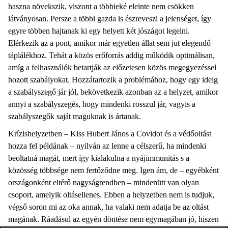
haszna növekszik, viszont a többieké eleinte nem csökken
látványosan. Persze a többi gazda is észreveszi a jelenséget, így
egyre többen hajtanak ki egy helyett két jószágot legelni.
Elérkezik az a pont, amikor már egyetlen állat sem jut elegendő
táplálékhoz. Tehát a közös erőforrás addig működik optimálisan,
amíg a felhasználók betartják az előzetesen közös megegyezéssel
hozott szabályokat. Hozzátartozik a problémához, hogy egy ideig
a szabályszegő jár jól, bekövetkezik azonban az a helyzet, amikor
annyi a szabályszegés, hogy mindenki rosszul jár, vagyis a
szabályszegők saját maguknak is ártanak.
Krízishelyzetben – Kiss Hubert János a Covidot és a védőoltást
hozza fel példának – nyilván az lenne a célszerű, ha mindenki
beoltatná magát, mert így kialakulna a nyájimmunitás s a
közösség többsége nem fertőződne meg. Igen ám, de – egyébként
országonként eltérő nagyságrendben – mindenütt van olyan
csoport, amelyik oltásellenes. Ebben a helyzetben nem is tudjuk,
végső soron mi az oka annak, ha valaki nem adatja be az oltást
magának. Ráadásul az egyén döntése nem egymagában jó, hiszen