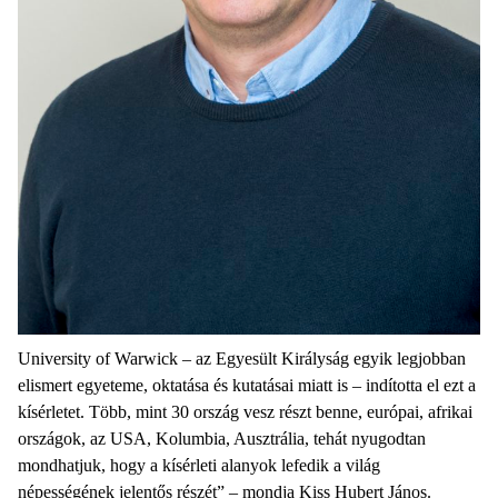
University of Warwick – az Egyesült Királyság egyik legjobban
elismert egyeteme, oktatása és kutatásai miatt is – indította el ezt a
kísérletet. Több, mint 30 ország vesz részt benne, európai, afrikai
országok, az USA, Kolumbia, Ausztrália, tehát nyugodtan
mondhatjuk, hogy a kísérleti alanyok lefedik a világ
népességének jelentős részét” – mondja Kiss Hubert János.