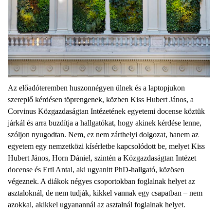
Az előadóteremben huszonnégyen ülnek és a laptopjukon
szereplő kérdésen töprengenek, közben Kiss Hubert János, a
Corvinus Közgazdaságtan Intézetének egyetemi docense köztük
járkál és arra buzdítja a hallgatókat, hogy akinek kérdése lenne,
szóljon nyugodtan. Nem, ez nem zárthelyi dolgozat, hanem az
egyetem egy nemzetközi kísérletbe kapcsolódott be, melyet Kiss
Hubert János, Horn Dániel, szintén a Közgazdaságtan Intézet
docense és Ertl Antal, aki ugyanitt PhD-hallgató, közösen
végeznek. A diákok négyes csoportokban foglalnak helyet az
asztaloknál, de nem tudják, kikkel vannak egy csapatban – nem
azokkal, akikkel ugyanannál az asztalnál foglalnak helyet.