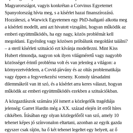
Magyarországot, vagyis konkrétan a Corvinus Egyetemet
Spanyolország hívta meg, s a kísérlet hazai finanszírozású.
Hozzáteszi, a Warwick Egyetemen egy PhD-hallgató alkotta meg
a kísérleti modellt, ami azt hivatott vizsgálni, hogyan működik az
emberi együttműködés, ha egy nagy, közös problémát kell
megoldani. Egyénileg vagy közösen próbálunk megoldást találni?
– a steril kísérleti szituáció ezt kívánja modellezni. Mint Kiss
Hubert elmondja, nagyon sok ilyen világméretű vagy nagyobb
közösséget érintő probléma volt és van jelenleg a világon: a
környezetvédelem, a Covid-járvány és az oltás problematikája
vagy éppen a fegyverkezési verseny. Komoly társadalmi
dilemmákról van itt szó, és a kísérlet arra keres választ, hogyan
működik az emberi együttműködés ezekben a szituációkban.
A közgazdászok számára jól ismert a közlegelők tragédiája
jelenség: Garret Hardin még a XX. század elején írt erről híres
cikkében. Írásában egy olyan közlegelőről van szó, amely 10
tehenet képes jó színvonalon eltartani, azonban az egyik gazda
egyszer csak rájön, ha ő két tehenet legeltet egy helyett, az ő