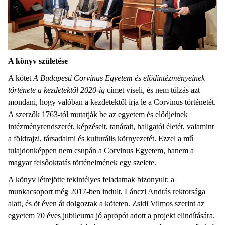
A könyv születése
A kötet
A Budapesti Corvinus Egyetem és elődintézményeinek
története a kezdetektől 2020-ig
címet viseli, és nem túlzás azt
mondani, hogy valóban a kezdetektől írja le a Corvinus történetét.
A szerzők 1763-tól mutatják be az egyetem és elődjeinek
intézményrendszerét, képzéseit, tanárait, hallgatói életét, valamint
a földrajzi, társadalmi és kulturális környezetét. Ezzel a mű
tulajdonképpen nem csupán a Corvinus Egyetem, hanem a
magyar felsőoktatás történelmének egy szelete.
A könyv létrejötte tekintélyes feladatnak bizonyult: a
munkacsoport még 2017-ben indult, Lánczi András rektorsága
alatt, és öt éven át dolgoztak a köteten. Zsidi Vilmos szerint az
egyetem 70 éves jubileuma jó apropót adott a projekt elindítására.