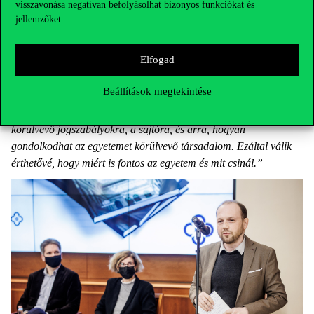
kulturális színtérnek, kitér a felsőoktatás-politikára, és az
visszavonása negatívan befolyásolhat bizonyos funkciókat és
jellemzőket.
egyetemen működő szakkollégiumokat is ismerteti.
Az időbeli kitágítás és a tematikus szerteágazás segít jobban
Elfogad
beilleszteni az egyetemet a magyar felsőoktatási és
kultúrtörténetbe. Kerepeszki Róbert szerint „
egy egyetem – és
Beállítások megtekintése
ebből adódóan az egyetemtörténet is – akkor éri el igazán a
célját, ha reflektál az adott intézmény történelmi kontextusára, a
körülvevő jogszabályokra, a sajtóra, és arra, hogyan
gondolkodhat az egyetemet körülvevő társadalom. Ezáltal válik
érthetővé, hogy miért is fontos az egyetem és mit csinál.”