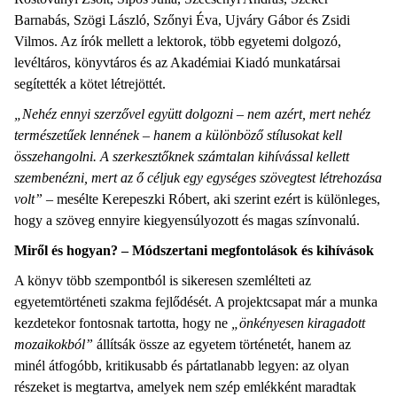
Barnabás, Szögi László, Szőnyi Éva, Ujváry Gábor és Zsidi
Vilmos. Az írók mellett a lektorok, több egyetemi dolgozó,
levéltáros, könyvtáros és az Akadémiai Kiadó munkatársai
segítették a kötet létrejöttét.
„Nehéz ennyi szerzővel együtt dolgozni – nem azért, mert nehéz
természetűek lennének – hanem a különböző stílusokat kell
összehangolni. A szerkesztőknek számtalan kihívással kellett
szembenézni, mert az ő céljuk egy egységes szövegtest létrehozása
volt”
– mesélte Kerepeszki Róbert, aki szerint ezért is különleges,
hogy a szöveg ennyire kiegyensúlyozott és magas színvonalú.
Miről és hogyan? – Módszertani megfontolások és kihívások
A könyv több szempontból is sikeresen szemlélteti az
egyetemtörténeti szakma fejlődését. A projektcsapat már a munka
kezdetekor fontosnak tartotta, hogy ne
„önkényesen kiragadott
mozaikokból”
állítsák össze az egyetem történetét, hanem az
minél átfogóbb, kritikusabb és pártatlanabb legyen: az olyan
részeket is megtartva, amelyek nem szép emlékként maradtak