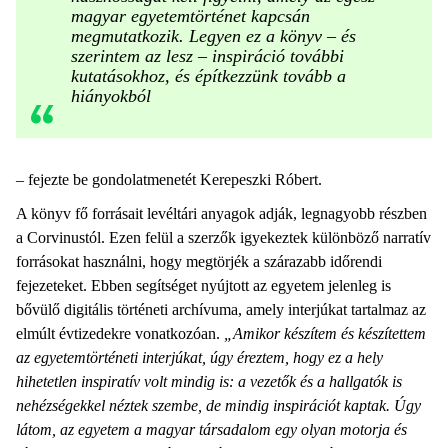
magyar egyetemtörténet kapcsán
megmutatkozik. Legyen ez a könyv – és
szerintem az lesz – inspiráció további
kutatásokhoz, és építkezzünk tovább a
hiányokból
– fejezte be gondolatmenetét Kerepeszki Róbert.
A könyv fő forrásait levéltári anyagok adják, legnagyobb részben
a Corvinustól. Ezen felül a szerzők igyekeztek különböző narratív
forrásokat használni, hogy megtörjék a szárazabb időrendi
fejezeteket. Ebben segítséget nyújtott az egyetem jelenleg is
bővülő digitális történeti archívuma, amely interjúkat tartalmaz az
elmúlt évtizedekre vonatkozóan.
„
Amikor készítem és készítettem
az egyetemtörténeti interjúkat, úgy éreztem, hogy ez a hely
hihetetlen inspiratív volt mindig is: a vezetők és a hallgatók is
nehézségekkel néztek szembe, de mindig inspirációt kaptak. Úgy
látom, az egyetem a magyar társadalom egy olyan motorja és