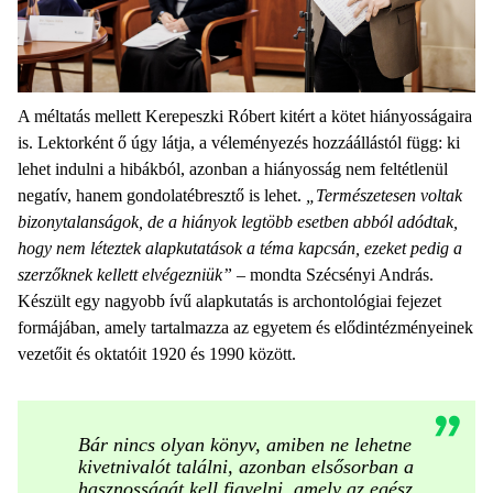
A méltatás mellett Kerepeszki Róbert kitért a kötet hiányosságaira
is. Lektorként ő úgy látja, a véleményezés hozzáállástól függ: ki
lehet indulni a hibákból, azonban a hiányosság nem feltétlenül
negatív, hanem gondolatébresztő is lehet.
„
Természetesen voltak
bizonytalanságok, de a hiányok legtöbb esetben abból adódtak,
hogy nem léteztek alapkutatások a téma kapcsán, ezeket pedig a
szerzőknek kellett elvégezniük
”
– mondta Szécsényi András.
Készült egy nagyobb ívű alapkutatás is archontológiai fejezet
formájában, amely tartalmazza az egyetem és elődintézményeinek
vezetőit és oktatóit 1920 és 1990 között.
Bár nincs olyan könyv, amiben ne lehetne
kivetnivalót találni, azonban elsősorban a
hasznosságát kell figyelni, amely az egész