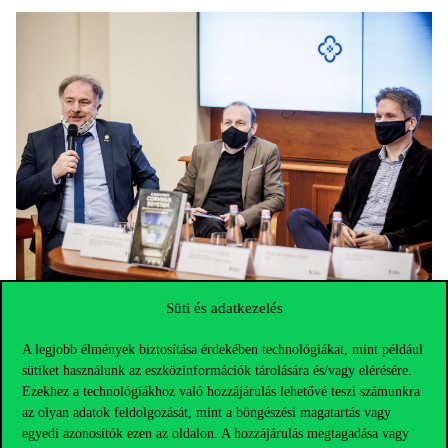
Süti és adatkezelés
A könyv az időrenden alapuló fejezetek mellett tematikus
fejezeteket is tartalmaz – Szécsényi András kihangsúlyozta, hogy
A legjobb élmények biztosítása érdekében technológiákat, mint például
ez a felépítés kezdettől fogva fontos cél volt mind az olvasói
sütiket használunk az eszközinformációk tárolására és/vagy elérésére.
élmény, mind a szakmaiság miatt. Betekintést nyerhetünk többek
Ezekhez a technológiákhoz való hozzájárulás lehetővé teszi számunkra
között a hallgatók részvételébe az elmúlt évszázadok
az olyan adatok feldolgozását, mint a böngészési magatartás vagy
forradalmaiban, külön fejezetet szentel az egyetemnek mint
egyedi azonosítók ezen az oldalon. A hozzájárulás megtagadása vagy