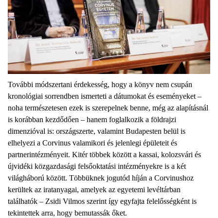
További módszertani érdekesség, hogy a könyv nem csupán
kronológiai sorrendben ismerteti a dátumokat és eseményeket –
noha természetesen ezek is szerepelnek benne, még az alapításnál
is korábban kezdődően – hanem foglalkozik a földrajzi
dimenzióval is: országszerte, valamint Budapesten belül is
elhelyezi a Corvinus valamikori és jelenlegi épületeit és
partnerintézményeit. Kitér többek között a kassai, kolozsvári és
újvidéki közgazdasági felsőoktatási intézményekre is a két
világháború között. Többüknek jogutód híján a Corvinushoz
kerültek az iratanyagai, amelyek az egyetemi levéltárban
találhatók – Zsidi Vilmos szerint így egyfajta felelősségként is
tekintettek arra, hogy bemutassák őket.