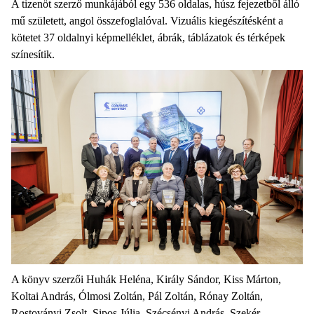
A tizenöt szerző munkájából egy 536 oldalas, húsz fejezetből álló
mű született, angol összefoglalóval. Vizuális kiegészítésként a
kötetet 37 oldalnyi képmelléklet, ábrák, táblázatok és térképek
színesítik.
A könyv szerzői Huhák Heléna, Király Sándor, Kiss Márton,
Koltai András, Ólmosi Zoltán, Pál Zoltán, Rónay Zoltán,
Rostoványi Zsolt, Sipos Júlia, Szécsényi András, Szekér