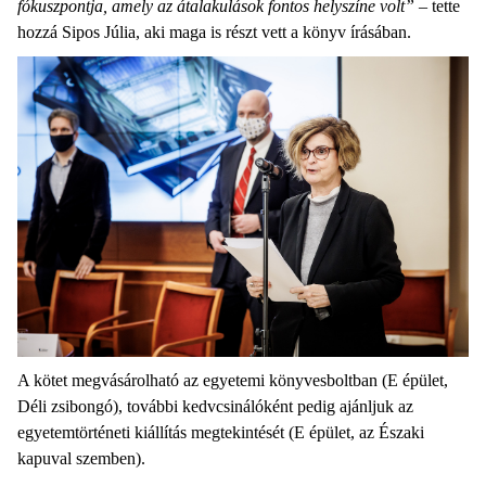
fókuszpontja, amely az átalakulások fontos helyszíne volt
”
– tette
hozzá Sipos Júlia, aki maga is részt vett a könyv írásában.
A kötet megvásárolható az egyetemi könyvesboltban (E épület,
Déli zsibongó), további kedvcsinálóként pedig ajánljuk az
egyetemtörténeti kiállítás megtekintését (E épület, az Északi
kapuval szemben).