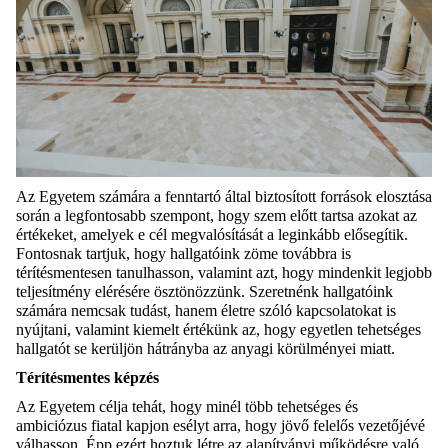
Az Egyetem számára a fenntartó által biztosított források elosztása
során a legfontosabb szempont, hogy szem előtt tartsa azokat az
értékeket, amelyek e cél megvalósítását a leginkább elősegítik.
Fontosnak tartjuk, hogy hallgatóink zöme továbbra is
térítésmentesen tanulhasson, valamint azt, hogy mindenkit legjobb
teljesítmény elérésére ösztönözzünk. Szeretnénk hallgatóink
számára nemcsak tudást, hanem életre szóló kapcsolatokat is
nyújtani, valamint kiemelt értékünk az, hogy egyetlen tehetséges
hallgatót se kerüljön hátrányba az anyagi körülményei miatt.
Térítésmentes képzés
Az Egyetem célja tehát, hogy minél több tehetséges és
ambiciózus fiatal kapjon esélyt arra, hogy jövő felelős vezetőjévé
válhasson. Épp ezért hoztuk létre az alapítványi működésre való