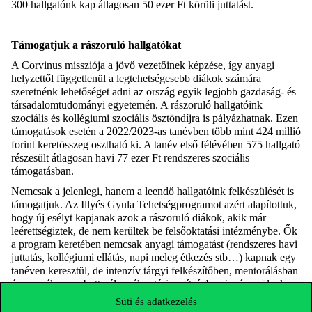
300 hallgatónk kap átlagosan 50 ezer Ft körüli juttatást.
Támogatjuk a rászoruló hallgatókat
A Corvinus missziója a jövő vezetőinek képzése, így anyagi
helyzettől függetlenül a legtehetségesebb diákok számára
szeretnénk lehetőséget adni az ország egyik legjobb gazdaság- és
társadalomtudományi egyetemén. A rászoruló hallgatóink
szociális és kollégiumi szociális ösztöndíjra is pályázhatnak. Ezen
támogatások esetén a 2022/2023-as tanévben több mint 424 millió
forint keretösszeg osztható ki. A tanév első félévében 575 hallgató
részesült átlagosan havi 77 ezer Ft rendszeres szociális
támogatásban.
Nemcsak a jelenlegi, hanem a leendő hallgatóink felkészülését is
támogatjuk. Az Illyés Gyula Tehetségprogramot azért alapítottuk,
hogy új esélyt kapjanak azok a rászoruló diákok, akik már
leérettségiztek, de nem kerültek be felsőoktatási intézménybe. Ők
a program keretében nemcsak anyagi támogatást (rendszeres havi
juttatás, kollégiumi ellátás, napi meleg étkezés stb…) kapnak egy
tanéven keresztül, de intenzív tárgyi felkészítőben, mentorálásban
és személyre szabott pályaválasztási segítségben is részesülnek.
Közvetett formában pedig az érettségire készülők tanulását is
Süti és adatkezelés
támogatjuk. Diákszervezetünk, a Studium Generale több mint 50