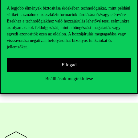
éve készíti fel térítésmentesen a középiskolásokat az érettségire.
A legjobb élmények biztosítása érdekében technológiákat, mint például
Tevékenységükhöz anyagi és egyéb juttatások formájában is
sütiket használunk az eszközinformációk tárolására és/vagy elérésére.
hozzájárul az Egyetem.
Ezekhez a technológiákhoz való hozzájárulás lehetővé teszi számunkra
*Azon nappali alap-, osztatlan és mesterképzésben részt vevő
az olyan adatok feldolgozását, mint a böngészési magatartás vagy
aktív hallgatói jogviszonnyal rendelkező hallgatók, akik nem
egyedi azonosítók ezen az oldalon. A hozzájárulás megtagadása vagy
részismereti képzésben, részképzésben, vagy előkészítő képzésben
visszavonása negatívan befolyásolhat bizonyos funkciókat és
vesznek részt és az önköltségi díját nem egyéb ösztöndíjforrásból
jellemzőket.
fizetik (kivéve a Corvinus Ösztöndíjat).
Elfogad
Beállítások megtekintése