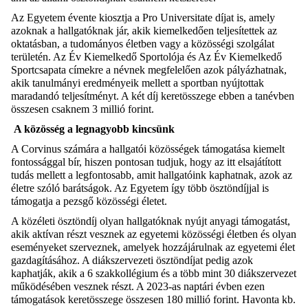
Az Egyetem évente kiosztja a Pro Universitate díjat is, amely
azoknak a hallgatóknak jár, akik kiemelkedően teljesítettek az
oktatásban, a tudományos életben vagy a közösségi szolgálat
területén. Az Év Kiemelkedő Sportolója és Az Év Kiemelkedő
Sportcsapata címekre a névnek megfelelően azok pályázhatnak,
akik tanulmányi eredményeik mellett a sportban nyújtottak
maradandó teljesítményt. A két díj keretösszege ebben a tanévben
összesen csaknem 3 millió forint.
A közösség a legnagyobb kincsünk
A Corvinus számára a hallgatói közösségek támogatása kiemelt
fontossággal bír, hiszen pontosan tudjuk, hogy az itt elsajátított
tudás mellett a legfontosabb, amit hallgatóink kaphatnak, azok az
életre szóló barátságok. Az Egyetem így több ösztöndíjjal is
támogatja a pezsgő közösségi életet.
A közéleti ösztöndíj olyan hallgatóknak nyújt anyagi támogatást,
akik aktívan részt vesznek az egyetemi közösségi életben és olyan
eseményeket szerveznek, amelyek hozzájárulnak az egyetemi élet
gazdagításához. A diákszervezeti ösztöndíjat pedig azok
kaphatják, akik a 6 szakkollégium és a több mint 30 diákszervezet
működésében vesznek részt. A 2023-as naptári évben ezen
támogatások keretösszege összesen 180 millió forint. Havonta kb.