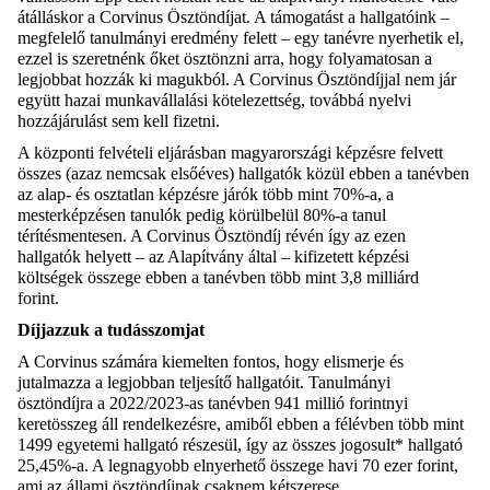
átálláskor a Corvinus Ösztöndíjat. A támogatást a hallgatóink –
megfelelő tanulmányi eredmény felett – egy tanévre nyerhetik el,
ezzel is szeretnénk őket ösztönzni arra, hogy folyamatosan a
legjobbat hozzák ki magukból. A Corvinus Ösztöndíjjal nem jár
együtt hazai munkavállalási kötelezettség, továbbá nyelvi
hozzájárulást sem kell fizetni.
A központi felvételi eljárásban magyarországi képzésre felvett
összes (azaz nemcsak elsőéves) hallgatók közül ebben a tanévben
az alap- és osztatlan képzésre járók több mint 70%-a, a
mesterképzésen tanulók pedig körülbelül 80%-a tanul
térítésmentesen. A Corvinus Ösztöndíj révén így az ezen
hallgatók helyett – az Alapítvány által – kifizetett képzési
költségek összege ebben a tanévben több mint 3,8 milliárd
forint.
Díjjazzuk a tudásszomjat
A Corvinus számára kiemelten fontos, hogy elismerje és
jutalmazza a legjobban teljesítő hallgatóit. Tanulmányi
ösztöndíjra a 2022/2023-as tanévben 941 millió forintnyi
keretösszeg áll rendelkezésre, amiből ebben a félévben több mint
1499 egyetemi hallgató részesül, így az összes jogosult* hallgató
25,45%-a. A legnagyobb elnyerhető összege havi 70 ezer forint,
ami az állami ösztöndíjnak csaknem kétszerese.