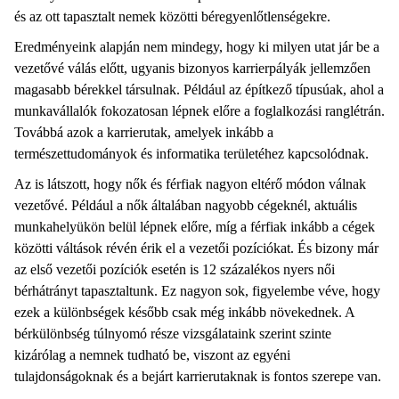
és az ott tapasztalt nemek közötti béregyenlőtlenségekre.
Eredményeink alapján nem mindegy, hogy ki milyen utat jár be a
vezetővé válás előtt, ugyanis bizonyos karrierpályák jellemzően
magasabb bérekkel társulnak. Például az építkező típusúak, ahol a
munkavállalók fokozatosan lépnek előre a foglalkozási ranglétrán.
Továbbá azok a karrierutak, amelyek inkább a
természettudományok és informatika területéhez kapcsolódnak.
Az is látszott, hogy nők és férfiak nagyon eltérő módon válnak
vezetővé. Például a nők általában nagyobb cégeknél, aktuális
munkahelyükön belül lépnek előre, míg a férfiak inkább a cégek
közötti váltások révén érik el a vezetői pozíciókat. És bizony már
az első vezetői pozíciók esetén is 12 százalékos nyers női
bérhátrányt tapasztaltunk. Ez nagyon sok, figyelembe véve, hogy
ezek a különbségek később csak még inkább növekednek. A
bérkülönbség túlnyomó része vizsgálataink szerint szinte
kizárólag a nemnek tudható be, viszont az egyéni
tulajdonságoknak és a bejárt karrierutaknak is fontos szerepe van.