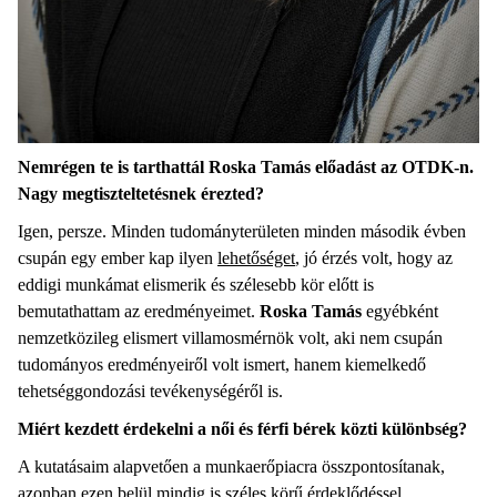
Nemrégen te is tarthattál Roska Tamás előadást az OTDK-n.
Nagy megtiszteltetésnek érezted?
Igen, persze. Minden tudományterületen minden második évben
csupán egy ember kap ilyen
lehetőséget
, jó érzés volt, hogy az
eddigi munkámat elismerik és szélesebb kör előtt is
bemutathattam az eredményeimet.
Roska
Tamás
egyébként
nemzetközileg elismert villamosmérnök volt, aki nem csupán
tudományos eredményeiről volt ismert, hanem kiemelkedő
tehetséggondozási tevékenységéről is.
Miért kezdett érdekelni a női és férfi bérek közti különbség?
A kutatásaim alapvetően a munkaerőpiacra összpontosítanak,
azonban ezen belül mindig is széles körű érdeklődéssel