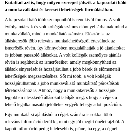
Kutattad azt is, hogy milyen szerepet játszik a kapcsolati háló
a munkavállalási és kereseti lehetőségek formálásában.
A kapcsolati háló több szempontból is rendkívül fontos. A volt
évfolyamtársak és volt kollégák számos előnnyel járhatnak mind a
munkavállaló, mind a munkáltató számára. Először is, az
álláskeresők több releváns munkalehetőségről értesülnek az
ismerősök révén, így könnyebben megtalálhatják a jó ajánlatokat
és jobban passzoló állásokat. A volt kollégák személyes ajánlás
révén is segíthetik az ismerőseiket, amely megkönnyítheti az
állások elnyerését és hozzájárulhat a jobb bérek és előmeneteli
lehetőségek megszerzéséhez. Sőt mi több, a volt kollégák
hozzájárulhatnak a jobb munkavállaló-munkáltató párosítások
létrehozásához is. Ahhoz, hogy a munkakeresők a hozzájuk
legjobban illeszkedő állásokat találják meg, s hogy a cégek a
lehető legalkalmasabb jelölteket vegyék fel egy adott pozícióra.
Egy munkatársi ajánlásból a cégek számára is sokkal több
releváns információ derül ki, mint egy jól megírt önéletrajzból. A
kapott információ pedig hitelesebb is, pláne, ha egy, a cégnél