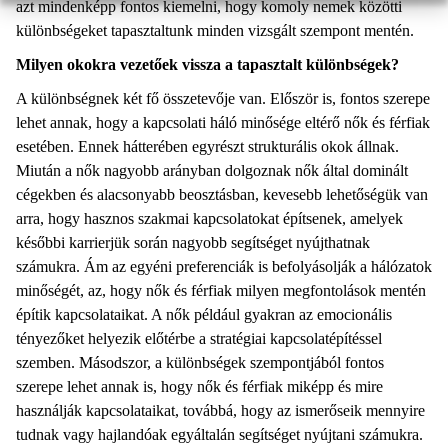
azt mindenképp fontos kiemelni, hogy komoly nemek közötti
különbségeket tapasztaltunk minden vizsgált szempont mentén.
Milyen okokra vezetőek vissza a tapasztalt különbségek?
A különbségnek két fő összetevője van. Először is, fontos szerepe
lehet annak, hogy a kapcsolati háló minősége eltérő nők és férfiak
esetében. Ennek hátterében egyrészt strukturális okok állnak.
Miután a nők nagyobb arányban dolgoznak nők által dominált
cégekben és alacsonyabb beosztásban, kevesebb lehetőségük van
arra, hogy hasznos szakmai kapcsolatokat építsenek, amelyek
későbbi karrierjük során nagyobb segítséget nyújthatnak
számukra. Ám az egyéni preferenciák is befolyásolják a hálózatok
minőségét, az, hogy nők és férfiak milyen megfontolások mentén
építik kapcsolataikat. A nők például gyakran az emocionális
tényezőket helyezik előtérbe a stratégiai kapcsolatépítéssel
szemben. Másodszor, a különbségek szempontjából fontos
szerepe lehet annak is, hogy nők és férfiak miképp és mire
használják kapcsolataikat, továbbá, hogy az ismerőseik mennyire
tudnak vagy hajlandóak egyáltalán segítséget nyújtani számukra.