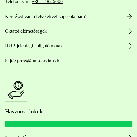
Telefonszám:
+36 1 482 5000
Kérdésed van a felvételivel kapcsolatban?
Oktatói elérhetőségek
HUB jelenlegi hallgatóinknak
Sajtó:
press@uni-corvinus.hu
Hasznos linkek