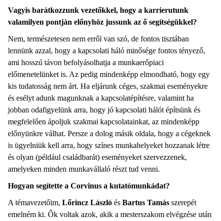
Vagyis barátkozzunk vezetőkkel, hogy a karrierutunk
valamilyen pontján előnyhöz jussunk az ő segítségükkel?
Nem, természetesen nem erről van szó, de fontos tisztában
lennünk azzal, hogy a kapcsolati háló minősége fontos tényező,
ami hosszú távon befolyásolhatja a munkaerőpiaci
előmenetelünket is. Az pedig mindenképp elmondható, hogy egy
kis tudatosság nem árt. Ha eljárunk céges, szakmai eseményekre
és esélyt adunk magunknak a kapcsolatépítésre, valamint ha
jobban odafigyelünk arra, hogy jó kapcsolati hálót építsünk és
megfelelően ápoljuk szakmai kapcsolatainkat, az mindenképp
előnyünkre válhat. Persze a dolog másik oldala, hogy a cégeknek
is ügyelniük kell arra, hogy színes munkahelyeket hozzanak létre
és olyan (például családbarát) eseményeket szervezzenek,
amelyeken minden munkavállaló részt tud venni.
Hogyan segítette a Corvinus a kutatómunkádat?
A témavezetőim,
Lőrincz László
és
Bartus Tamás
szerepét
emelném ki. Ők voltak azok, akik a mesterszakom elvégzése után