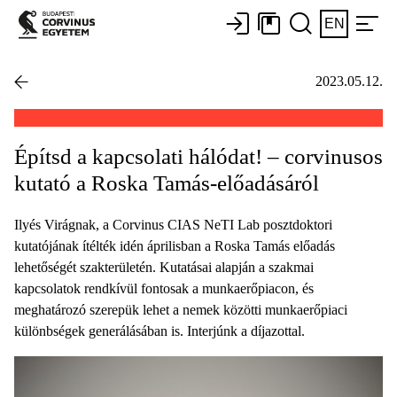
EN
2023.05.12.
Építsd a kapcsolati hálódat! – corvinusos
kutató a Roska Tamás-előadásáról
Ilyés Virágnak, a Corvinus CIAS NeTI Lab posztdoktori
kutatójának ítélték idén áprilisban a Roska Tamás előadás
lehetőségét szakterületén. Kutatásai alapján a szakmai
kapcsolatok rendkívül fontosak a munkaerőpiacon, és
meghatározó szerepük lehet a nemek közötti munkaerőpiaci
különbségek generálásában is. Interjúnk a díjazottal.