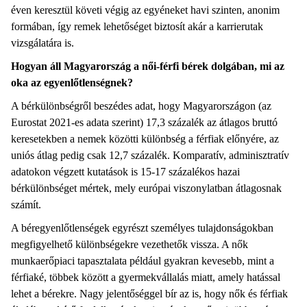
éven keresztül követi végig az egyéneket havi szinten, anonim
formában, így remek lehetőséget biztosít akár a karrierutak
vizsgálatára is.
Hogyan áll Magyarország a női-férfi bérek dolgában, mi az
oka az egyenlőtlenségnek?
A bérkülönbségről beszédes adat, hogy Magyarországon (az
Eurostat 2021-es adata szerint) 17,3 százalék az átlagos bruttó
keresetekben a nemek közötti különbség a férfiak előnyére, az
uniós átlag pedig csak 12,7 százalék. Komparatív, adminisztratív
adatokon végzett kutatások is 15-17 százalékos hazai
bérkülönbséget mértek, mely európai viszonylatban átlagosnak
számít.
A béregyenlőtlenségek egyrészt személyes tulajdonságokban
megfigyelhető különbségekre vezethetők vissza. A nők
munkaerőpiaci tapasztalata például gyakran kevesebb, mint a
férfiaké, többek között a gyermekvállalás miatt, amely hatással
lehet a bérekre. Nagy jelentőséggel bír az is, hogy nők és férfiak