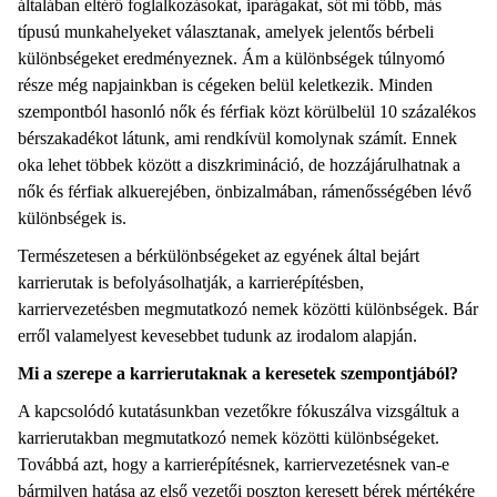
általában eltérő foglalkozásokat, iparágakat, sőt mi több, más
típusú munkahelyeket választanak, amelyek jelentős bérbeli
különbségeket eredményeznek. Ám a különbségek túlnyomó
része még napjainkban is cégeken belül keletkezik. Minden
szempontból hasonló nők és férfiak közt körülbelül 10 százalékos
bérszakadékot látunk, ami rendkívül komolynak számít. Ennek
oka lehet többek között a diszkrimináció, de hozzájárulhatnak a
nők és férfiak alkuerejében, önbizalmában, rámenősségében lévő
különbségek is.
Természetesen a bérkülönbségeket az egyének által bejárt
karrierutak is befolyásolhatják, a karrierépítésben,
karriervezetésben megmutatkozó nemek közötti különbségek. Bár
erről valamelyest kevesebbet tudunk az irodalom alapján.
Mi a szerepe a karrierutaknak a keresetek szempontjából?
A kapcsolódó kutatásunkban vezetőkre fókuszálva vizsgáltuk a
karrierutakban megmutatkozó nemek közötti különbségeket.
Továbbá azt, hogy a karrierépítésnek, karriervezetésnek van-e
bármilyen hatása az első vezetői poszton keresett bérek mértékére