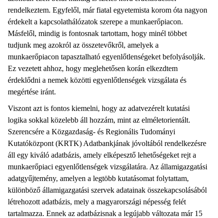
rendelkeztem. Egyfelől, már fiatal egyetemista korom óta nagyon
érdekelt a kapcsolathálózatok szerepe a munkaerőpiacon.
Másfelől, mindig is fontosnak tartottam, hogy minél többet
tudjunk meg azokról az összetevőkről, amelyek a
munkaerőpiacon tapasztalható egyenlőtlenségeket befolyásolják.
Ez vezetett ahhoz, hogy meglehetősen korán elkezdtem
érdeklődni a nemek közötti egyenlőtlenségek vizsgálata és
megértése iránt.
Viszont azt is fontos kiemelni, hogy az adatvezérelt kutatási
logika sokkal közelebb áll hozzám, mint az elméletorientált.
Szerencsére a Közgazdaság- és Regionális Tudományi
Kutatóközpont (KRTK) Adatbankjának jóvoltából rendelkezésre
áll egy kiváló adatbázis, amely elképesztő lehetőségeket rejt a
munkaerőpiaci egyenlőtlenségek vizsgálatára. Az államigazgatási
adatgyűjtemény, amelyen a legtöbb kutatásomat folytattam,
különböző államigazgatási szervek adatainak összekapcsolásából
létrehozott adatbázis, mely a magyarországi népesség felét
tartalmazza. Ennek az adatbázisnak a legújabb változata már 15