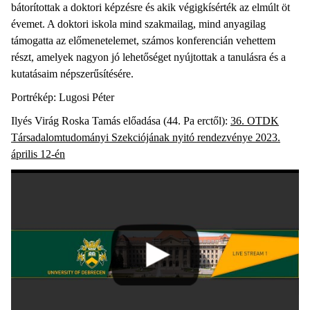
bátorítottak a doktori képzésre és akik végigkísérték az elmúlt öt
évemet. A doktori iskola mind szakmailag, mind anyagilag
támogatta az előmenetelemet, számos konferencián vehettem
részt, amelyek nagyon jó lehetőséget nyújtottak a tanulásra és a
kutatásaim népszerűsítésére.
Portrékép: Lugosi Péter
Ilyés Virág Roska Tamás előadása (44. Pa erctől):
36. OTDK
Társadalomtudományi Szekciójának nyitó rendezvénye 2023.
április 12-én