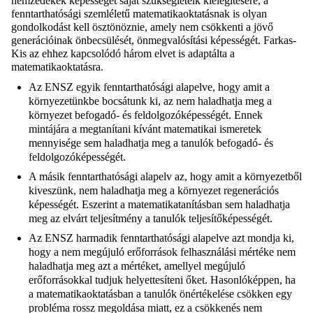
nemzedékek képességét saját szükségleteik kielégítésére, a
fenntarthatósági szemléletű matematikaoktatásnak is olyan
gondolkodást kell ösztönöznie, amely nem csökkenti a jövő
generációinak önbecsülését, önmegvalósítási képességét. Farkas-
Kis az ehhez kapcsolódó három elvet is adaptálta a
matematikaoktatásra.
Az ENSZ egyik fenntarthatósági alapelve, hogy amit a
környezetünkbe bocsátunk ki, az nem haladhatja meg a
környezet befogadó- és feldolgozóképességét. Ennek
mintájára a megtanítani kívánt matematikai ismeretek
mennyisége sem haladhatja meg a tanulók befogadó- és
feldolgozóképességét.
A másik fenntarthatósági alapelv az, hogy amit a környezetből
kiveszünk, nem haladhatja meg a környezet regenerációs
képességét. Eszerint a matematikatanításban sem haladhatja
meg az elvárt teljesítmény a tanulók teljesítőképességét.
Az ENSZ harmadik fenntarthatósági alapelve azt mondja ki,
hogy a nem megújuló erőforrások felhasználási mértéke nem
haladhatja meg azt a mértéket, amellyel megújuló
erőforrásokkal tudjuk helyettesíteni őket. Hasonlóképpen, ha
a matematikaoktatásban a tanulók önértékelése csökken egy
probléma rossz megoldása miatt, ez a csökkenés nem