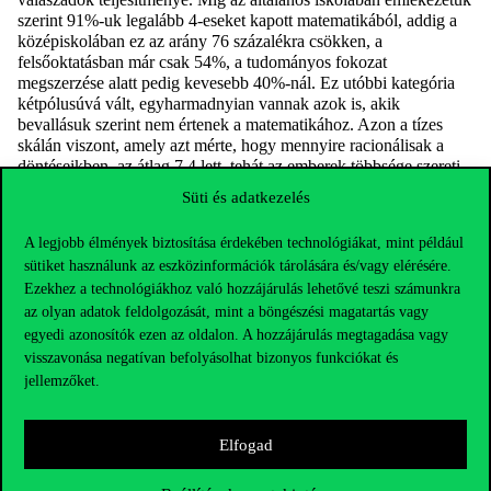
szerint 91%-uk legalább 4-eseket kapott matematikából, addig a
középiskolában ez az arány 76 százalékra csökken, a
felsőoktatásban már csak 54%, a tudományos fokozat
megszerzése alatt pedig kevesebb 40%-nál. Ez utóbbi kategória
kétpólusúvá vált, egyharmadnyian vannak azok is, akik
bevallásuk szerint nem értenek a matematikához. Azon a tízes
skálán viszont, amely azt mérte, hogy mennyire racionálisak a
döntéseikben, az átlag 7,4 lett, tehát az emberek többsége szereti
azt hinni, hogy racionálisan hozza meg a döntéseit.
Süti és adatkezelés
A kérdőívet kitöltők 80%-a szerint a matematikatanulásnak van
haszna, mert megtanít a logikus gondolkodásra. A legtöbben
A legjobb élmények biztosítása érdekében technológiákat, mint például
megértették tehát, hogy bár a matematikai teljesítményt
sütiket használunk az eszközinformációk tárolására és/vagy elérésére.
jellemzően számítási feladatokkal mérik, a matematika nem csak a
Ezekhez a technológiákhoz való hozzájárulás lehetővé teszi számunkra
számolásról szól. A vizsgálat arra is kitért, hogy a válaszadók
az olyan adatok feldolgozását, mint a böngészési magatartás vagy
szerint mennyire hasznos a matematikatanulás bizonyos
egyedi azonosítók ezen az oldalon. A hozzájárulás megtagadása vagy
szakmákhoz. A várakozásoknak megfelelően nagyon hasznosnak
visszavonása negatívan befolyásolhat bizonyos funkciókat és
tartották a matematikát a számokkal foglalkozó és a diplomához
jellemzőket.
kötött szakmák műveléséhez – a kultúra, a művészet és a sport
kivételével –, viszont a jellemzően humán, adminisztratív vagy
egyszerű tevékenységek kapcsán nem sok előnyt láttak a
Elfogad
matematikai műveltségben.
Tehát ha a fenntarthatóságot biztosító menedzsmentmodelleket