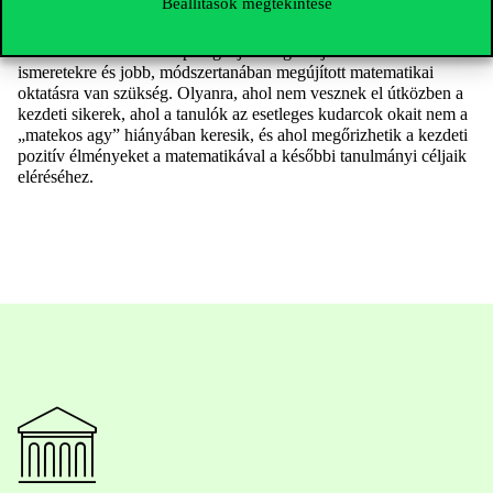
Beállítások megtekintése
akarunk kialakítani, akkor az az elvárás, hogy fenntarthatósággal
foglalkozó döntéshozók megfelelő matematikai képzettséggel
rendelkezzenek. Ehhez pedig a jelenleginél jobb matematikai
ismeretekre és jobb, módszertanában megújított matematikai
oktatásra van szükség. Olyanra, ahol nem vesznek el útközben a
kezdeti sikerek, ahol a tanulók az esetleges kudarcok okait nem a
„matekos agy” hiányában keresik, és ahol megőrizhetik a kezdeti
pozitív élményeket a matematikával a későbbi tanulmányi céljaik
eléréséhez.