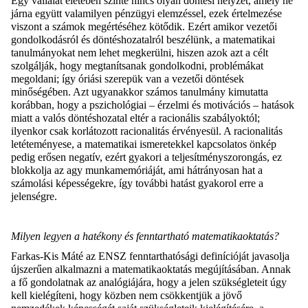
Egy vállalat életében szinte nincs olyan döntési helyzet, amely ne
járna együtt valamilyen pénzügyi elemzéssel, ezek értelmezése
viszont a számok megértéséhez kötődik. Ezért amikor vezetői
gondolkodásról és döntéshozatalról beszélünk, a matematikai
tanulmányokat nem lehet megkerülni, hiszen azok azt a célt
szolgálják, hogy megtanítsanak gondolkodni, problémákat
megoldani; így óriási szerepük van a vezetői döntések
minőségében. Azt ugyanakkor számos tanulmány kimutatta
korábban, hogy a pszichológiai – érzelmi és motivációs – hatások
miatt a valós döntéshozatal eltér a racionális szabályoktól;
ilyenkor csak korlátozott racionalitás érvényesül. A racionalitás
letéteményese, a matematikai ismeretekkel kapcsolatos önkép
pedig erősen negatív, ezért gyakori a teljesítményszorongás, ez
blokkolja az agy munkamemóriáját, ami hátrányosan hat a
számolási képességekre, így további hatást gyakorol erre a
jelenségre.
Milyen legyen a hatékony és fenntartható matematikaoktatás?
Farkas-Kis Máté az ENSZ fenntarthatósági definícióját javasolja
újszerűen alkalmazni a matematikaoktatás megújításában. Annak
a fő gondolatnak az analógiájára, hogy a jelen szükségleteit úgy
kell kielégíteni, hogy közben nem csökkentjük a jövő