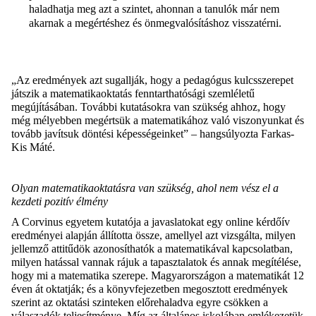
haladhatja meg azt a szintet, ahonnan a tanulók már nem
akarnak a megértéshez és önmegvalósításhoz visszatérni.
„Az eredmények azt sugallják, hogy a pedagógus kulcsszerepet
játszik a matematikaoktatás fenntarthatósági szemléletű
megújításában. További kutatásokra van szükség ahhoz, hogy
még mélyebben megértsük a matematikához való viszonyunkat és
tovább javítsuk döntési képességeinket” – hangsúlyozta Farkas-
Kis Máté.
Olyan matematikaoktatásra van szükség, ahol nem vész el a
kezdeti pozitív élmény
A Corvinus egyetem kutatója a javaslatokat egy online kérdőív
eredményei alapján állította össze, amellyel azt vizsgálta, milyen
jellemző attitűdök azonosíthatók a matematikával kapcsolatban,
milyen hatással vannak rájuk a tapasztalatok és annak megítélése,
hogy mi a matematika szerepe. Magyarországon a matematikát 12
éven át oktatják; és a könyvfejezetben megosztott eredmények
szerint az oktatási szinteken előrehaladva egyre csökken a
válaszadók teljesítménye. Míg az általános iskolában emlékezetük