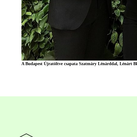
A Budapest Újratöltve csapata Szatmáry Lénárddal, Lénárt Blan