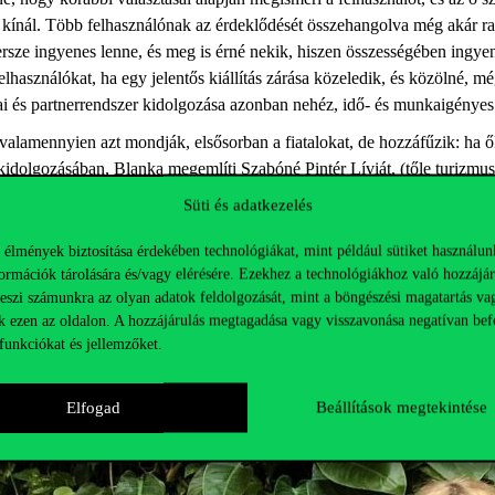
s kínál. Több felhasználónak az érdeklődését összehangolva még akár ra
sze ingyenes lenne, és meg is érné nekik, hiszen összességében ingye
asználókat, ha egy jelentős kiállítás zárása közeledik, és közölné, még 
iai és partnerrendszer kidolgozása azonban nehéz, idő- és munkaigényes
alamennyien azt mondják, elsősorban a fiatalokat, de hozzáfűzik: ha ők
kidolgozásában, Blanka megemlíti Szabóné Pintér Líviát, (tőle turizmus
t a kidolgozás során. Fanni elmeséli, hogy ő „veterán” pályázó és már má
Süti és adatkezelés
ldani.
 élmények biztosítása érdekében technológiákat, mint például sütiket használun
iót, amit kitaláltak, valamennyien azt felelik: elképzelhető, hogy bel
ormációk tárolására és/vagy elérésére. Ezekhez a technológiákhoz való hozzájár
is reménykednek.
teszi számunkra az olyan adatok feldolgozását, mint a böngészési magatartás va
k ezen az oldalon. A hozzájárulás megtagadása vagy visszavonása negatívan bef
funkciókat és jellemzőket.
Elfogad
Beállítások megtekintése