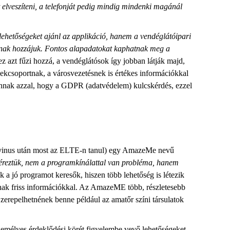
 elveszíteni, a telefonját pedig mindig mindenki magánál
ehetőségeket ajánl az applikáció, hanem a vendéglátóipari
járnak hozzájuk. Fontos alapadatokat kaphatnak meg a
hez azt fűzi hozzá, a vendéglátósok így jobban látják majd,
dekcsoportnak, a városvezetésnek is értékes információkkal
 vannak azzal, hogy a GDPR (adatvédelem) kulcskérdés, ezzel
rvinus után most az ELTE-n tanul) egy AmazeMe nevű
éreztük, nem a programkínálattal van probléma, hanem
k a jó programot keresők, hiszen több lehetőség is létezik
lnak friss információkkal. Az AmazeME több, részletesebb
Szerepelhetnének benne például az amatőr színi társulatok
személyes érdeklődési körét figyelembe vevő lehetőségeket