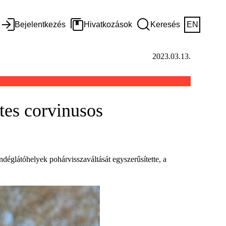
Bejelentkezés
Hivatkozások
Keresés
EN
2023.03.13.
tes corvinusos
endéglátóhelyek pohárvisszaváltását egyszerűsítette, a