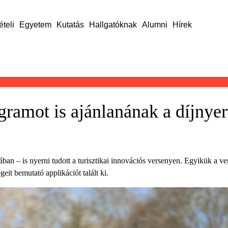
ételi
Egyetem
Kutatás
Hallgatóknak
Alumni
Hírek
gramot is ajánlanának a díjnyer
iában – is nyerni tudott a turisztikai innovációs versenyen. Egyikük a v
geit bemutató applikációt talált ki.