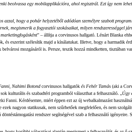
nki beolvassa egy mobilapplikációra, ahol regisztrál. Ezt így nem lehet
s azzal, hogy a pohár helyzetéből adódóan személyre szabott programl
térnek, megismerik a fogyasztói szokásaikat, milyen rendszerességgel 
d marketingfogásként
” – állítja a corvinusos hallgató. Lénárt Blanka eh
 és eszerint szélesítik majd a kínálatukat. Illetve, hogy a harmadik ér
ók belvárosi mozgásáról is. Persze, teszik hozzá mindketten, tisztában
 Fanni, Nahimi Botond
corvinusos hallgatók
és Fehér Tamá
s (aki a Co
sok kulturális és szabadtéri programból választhat a felhasználó. „
Úgy 
óczki Fanni. Kérdésemre, miért éppen ezt az új webalkalmazást használná
de ezek nagyon statikusak, nem szűrhetőek megfelelően, és nem szolgá
ú döntéstámogatási rendszer segítségével szab a felhasználó igényeire. 
e, hogy korábbi választásai alapján megismeri a felhasználót, és az ő 