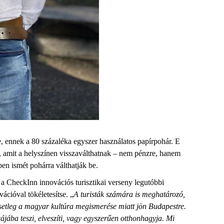
ze, ennek a 80 százaléka egyszer használatos papírpohár. E
 amit a helyszínen visszaválthatnak – nem pénzre, hanem
ben ismét pohárra válthatják be.
 a CheckInn innovációs turisztikai verseny legutóbbi
ációval tökéletesítse. „
A turisták számára is meghatározó,
esetleg a magyar kultúra megismerése miatt jön Budapestre.
ájába teszi, elveszíti, vagy egyszerűen otthonhagyja. Mi