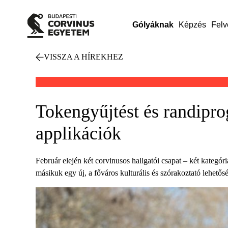
Gólyáknak
Képzés
Felv
VISSZA A HÍREKHEZ
Tokengyűjtést és randipro
applikációk
Február elején két corvinusos hallgatói csapat – két kategór
másikuk egy új, a főváros kulturális és szórakoztató lehetősé