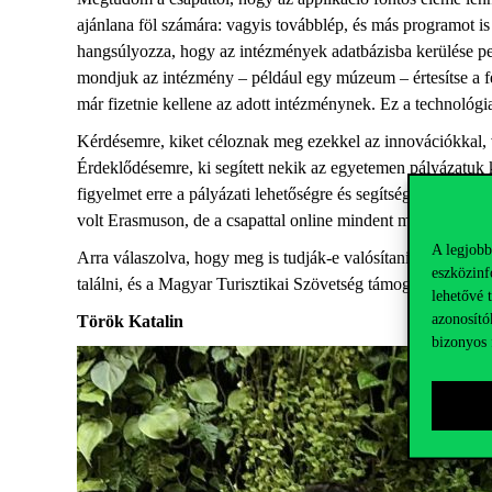
ajánlana föl számára: vagyis továbblép, és más programot i
hangsúlyozza, hogy az intézmények adatbázisba kerülése per
mondjuk az intézmény – például egy múzeum – értesítse a felh
már fizetnie kellene az adott intézménynek. Ez a technológ
Kérdésemre, kiket céloznak meg ezekkel az innovációkkal, v
Érdeklődésemre, ki segített nekik az egyetemen pályázatuk 
figyelmet erre a pályázati lehetőségre és segítséget is adot
volt Erasmuson, de a csapattal online mindent meg tudtak o
A legjobb
Arra válaszolva, hogy meg is tudják-e valósítani az innovác
eszközinf
találni, és a Magyar Turisztikai Szövetség támogatásában 
lehetővé 
azonosító
Török Katalin
bizonyos 