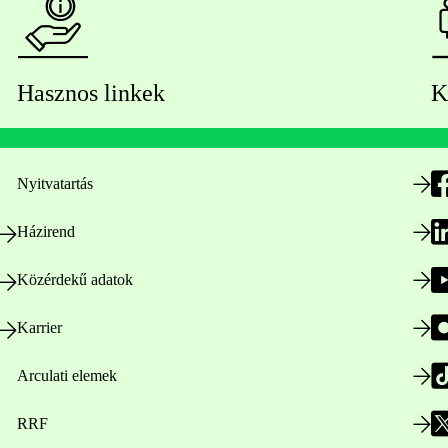
Hasznos linkek
K
Nyitvatartás
Házirend
Közérdekű adatok
Karrier
Arculati elemek
RRF