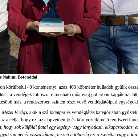
és Nahimi Botonddal
iválon körülbelül 40 konténernyi, azaz 400 köbméter hulladék gyűlik öss
dás: a vendégek többször elmosható műanyag pohárban kapják az italt,
ésőbb más, a rendszerben szintén részt vevő vendéglátóipari egységek
a
Mezei Virág
), akik a szállodaipar és vendéglátás kategóriában győztek
az a célja, hogy ezt az alapvetően jó és környezetkímélő rendszert innov
, hogy sok külföldi fiatal egy legény- vagy lánybúcsú, kikapcsolódás, 
 gyakran nehéz visszaváltani, hiszen a többség ezt a zsebébe vagy a tárc