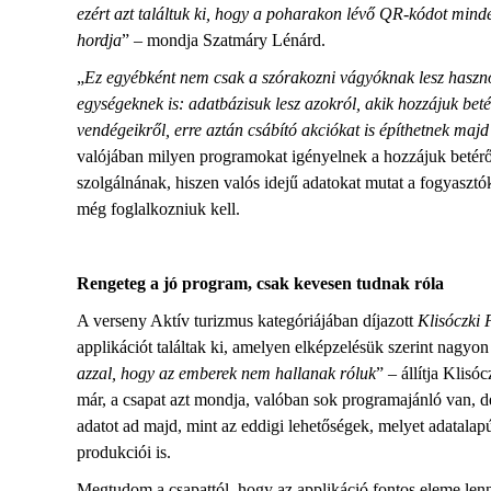
ezért azt találtuk ki, hogy a poharakon lévő QR-kódot minde
hordja
” – mondja Szatmáry Lénárd.
„
Ez egyébként nem csak a szórakozni vágyóknak lesz haszno
egységeknek is: adatbázisuk lesz azokról, akik hozzájuk be
vendégeikről, erre aztán csábító akciókat is építhetnek maj
valójában milyen programokat igényelnek a hozzájuk betérők,
szolgálnának, hiszen valós idejű adatokat mutat a fogyaszt
még foglalkozniuk kell.
Rengeteg a jó program, csak kevesen tudnak róla
A verseny Aktív turizmus kategóriájában díjazott
Klisóczki
applikációt találtak ki, amelyen elképzelésük szerint nagyon 
azzal, hogy az emberek nem hallanak róluk
” – állítja Klis
már, a csapat azt mondja, valóban sok programajánló van, 
adatot ad majd, mint az eddigi lehetőségek, melyet adatalap
produkciói is.
Megtudom a csapattól, hogy az applikáció fontos eleme lenn