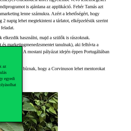
ndiprogramot is ajánlana az applikáció. Fehér Tamás azt
nmarketing lenne számukra. Azért a lehetőségért, hogy
2 napig lehet megtekinteni a tárlatot, elképzelésük szerint
 feladat.
 elkezdik használni, majd a szülők is rászoknak.
t és marketingmenedzsmentet tanulnak), aki felhívta a
skor is nyert. A mostani pályázat idején éppen Portugáliában
k az
evágnak. Abban bíznak, hogy a Corvinuson lehet mentorokat
ulás
gy egyedi
olyásolhat