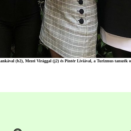
kával (b2), Mezei Virággal (j2) és Pintér Líviával, a Turizmus tanszék o