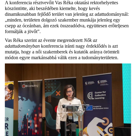
A konferencia résztvevőit Vas Réka oktatási rektorhelyettes
köszöntötte, aki beszédében kiemelte, hogy kevés
dinamikusabban fejlődő terület van jelenleg az adattudománynál:
„minden, területen dolgozó szakember munkája jelenleg egy
csepp az óceánban, ám ezek összeadódva, együttesen erőteljesen
formálják a jövőt”.
Vas Réka szerint az évente megrendezett
Nők az
adattudományban
konferencia iránti nagy érdeklődés is azt
mutatja, hogy a női szakemberek és kutatók aránya örömteli
módon egyre markánsabbá válik ezen a tudományterületen.