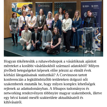
Hogyan tökéletesítik a ruhawebshopok a vásárlóknak ajánlott
méreteket a korábbi vásárlásokból származó adatokból? Milyen
jövőbeli betegségeket képesek előre jelezni az elmúlt évek
kórházi látogatásainak statisztikái? A Corvinuson tartott
konferencián a legkülönbözőbb területeken dolgozó női
szakemberek mutatták be, hogy milyen komplex lehetőségek
rejlenek az adattudományban. A félnapos tudományos és
networking rendezvényen többnyire magyar szakemberek, illetve
egy bécsi kutató mesélt szakterülete aktualitásairól és
kihívásairól.