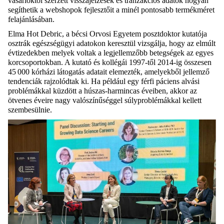
vásárlóktól szerzett visszajelzések és tranzakciós adatok hogyan
segíthetik a webshopok fejlesztőit a minél pontosabb termékméret
felajánlásában.
Elma Hot Debric, a bécsi Orvosi Egyetem posztdoktor kutatója
osztrák egészségügyi adatokon keresztül vizsgálja, hogy az elmúlt
évtizedekben melyek voltak a legjellemzőbb betegségek az egyes
korcsoportokban. A kutató és kollégái 1997-től 2014-ig összesen
45 000 kórházi látogatás adatait elemezték, amelyekből jellemző
tendenciák rajzolódtak ki. Ha például egy férfi páciens alvási
problémákkal küzdött a húszas-harmincas éveiben, akkor az
ötvenes éveire nagy valószínűséggel súlyproblémákkal kellett
szembesülnie.