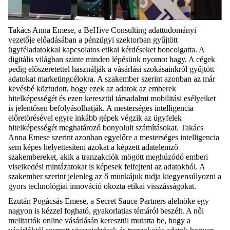
Takács Anna Emese, a BeHive Consulting adattudományi
vezetője előadásában a pénzügyi szektorban gyűjtött
ügyféladatokkal kapcsolatos etikai kérdéseket boncolgatta. A
digitális világban szinte minden lépésünk nyomot hagy. A cégek
pedig előszeretettel használják a vásárlási szokásainkról gyűjtött
adatokat marketingcélokra. A szakember szerint azonban az már
kevésbé köztudott, hogy ezek az adatok az emberek
hitelképességét és ezen keresztül társadalmi mobilitási esélyeiket
is jelentősen befolyásolhatják. A mesterséges intelligencia
előretörésével egyre inkább gépek végzik az ügyfelek
hitelképességét meghatározó bonyolult számításokat. Takács
Anna Emese szerint azonban egyelőre a mesterséges intelligencia
sem képes helyettesíteni azokat a képzett adatelemző
szakembereket, akik a tranzakciók mögött meghúzódó emberi
viselkedési mintázatokat is képesek felfejteni az adatokból. A
szakember szerint jelenleg az ő munkájuk tudja kiegyensúlyozni a
gyors technológiai innováció okozta etikai visszásságokat.
Ezután Pogácsás Emese, a Secret Sauce Partners alelnöke egy
nagyon is kézzel fogható, gyakorlatias témáról beszélt. A női
melltartók online vásárlásán keresztül mutatta be, hogy a