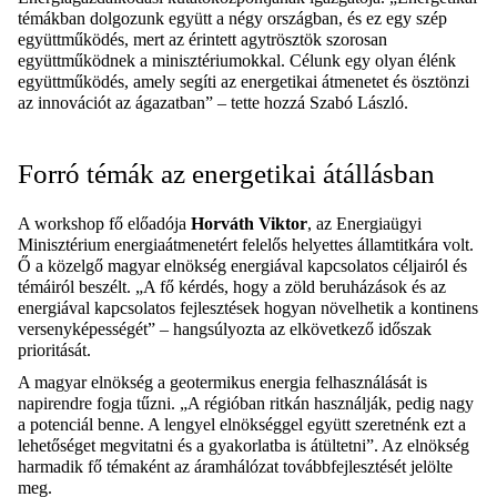
témákban dolgozunk együtt a négy országban, és ez egy szép
együttműködés, mert az érintett agytrösztök szorosan
együttműködnek a minisztériumokkal. Célunk egy olyan élénk
együttműködés, amely segíti az energetikai átmenetet és ösztönzi
az innovációt az ágazatban” – tette hozzá Szabó László.
Forró témák az energetikai átállásban
A workshop fő előadója
Horváth Viktor
, az Energiaügyi
Minisztérium energiaátmenetért felelős helyettes államtitkára volt.
Ő a közelgő magyar elnökség energiával kapcsolatos céljairól és
témáiról beszélt. „A fő kérdés, hogy a zöld beruházások és az
energiával kapcsolatos fejlesztések hogyan növelhetik a kontinens
versenyképességét” – hangsúlyozta az elkövetkező időszak
prioritását.
A magyar elnökség a geotermikus energia felhasználását is
napirendre fogja tűzni. „A régióban ritkán használják, pedig nagy
a potenciál benne. A lengyel elnökséggel együtt szeretnénk ezt a
lehetőséget megvitatni és a gyakorlatba is átültetni”. Az elnökség
harmadik fő témaként az áramhálózat továbbfejlesztését jelölte
meg.