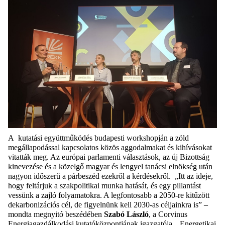
A kutatási együttműködés budapesti workshopján a zöld
megállapodással kapcsolatos közös aggodalmakat és kihívásokat
vitatták meg. Az európai parlamenti választások, az új Bizottság
kinevezése és a közelgő magyar és lengyel tanácsi elnökség után
nagyon időszerű a párbeszéd ezekről a kérdésekről. „Itt az ideje,
hogy feltárjuk a szakpolitikai munka hatását, és egy pillantást
vessünk a zajló folyamatokra. A legfontosabb a 2050-re kitűzött
dekarbonizációs cél, de figyelnünk kell 2030-as céljainkra is” –
mondta megnyitó beszédében
Szabó László
, a Corvinus
Energiagazdálkodási kutatóközpontjának
igazgatója. „Energetikai