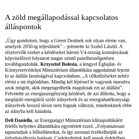
A zöld megállapodással kapcsolatos
álláspontok
„Úgy gondolom, hogy a Green Dealnek sok olyan eleme van,
amelyek 2050-ig teljesülnek” – jelentette ki Szabó László. A
résztvevők ezeket a kérdéseket három V4-ország kormányának
képviselőivel folytatott magas szintű panelbeszélgetésen
továbbgondolták.
Krzysztof Bolesta
, a lengyel Éghajlat- és
Környezetvédelmi Minisztérium államtitkára aggodalmát fejezte
ki az átállás lassúságával kapcsolatban. „A célkitűzéseket nehéz
elérni a mi régiónkban. Mindig két lépéssel le vagyunk maradva
azok mögött, akik megengedhetik maguknak ezt az átállást”.
Felvetette az energiaszegénység kérdését, de azt állította, hogy a
megújuló energiáról szóló irányelvek és az energiahatékonysági
irányelvek hosszú távon nem fognak változni, mindenkinek ebbe
az irányba kell haladnia.
Deli Daniella
, az Energiaügyi Minisztérium klímapolitikáért
felelős helyettes államtitkára egyetértett ezzel. „Folyamatosan
tapasztaljuk a hőhullámokat, és így azonnal érzékelhetjük az
éghajlatváltozás hatásait. Cselekednünk kell annak érdekében,