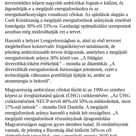
tervezetekhez képest nagyobb ambíciókat fognak-e kitűzni, és
átgondolják-e a megújuló energiaforrásokra és az
energiahatékonyságra vonatkozó célokat. Az ajánlások alapján a
Cseh Köztársaság a megújuló energiaforrások arányának emelését
fontolgatja 30%-ról 33%-ra. Gazdasági optimalizálási szempontok
azonban még módosíthatják ezt a tervet.
Hasonló a helyzet Lengyelországban is, ahol az első tervezet
meglehetősen konzervatív forgatókönyvet tartalmazott, de
jelenleg ambiciózusabb terven dolgoznak, amelyben a megújuló
energiaforrások aránya 30% körül van. „A földgázt
diverzifikációként értékeljük” – mondta az államtitkár. „A
diverzifikált energiaforrások biztonságot jelentenek, ezért a
technológiák változatos portfólióját építjük ki, amibe az
atomenergia is bekerül”.
Magyarország ambiciózus célokat tűzött ki az 1990-es szinthez
képest az üvegházhatású gázok (ÜHG) csökkentésére. „Az ÜHG
csökkentésének NECP-tervét 40%-ról 50%-ra módosítottuk, most
37%-nál tartunk” – mondta Deli Daniella. A megújuló
energiaforrások aránya hasonló a másik két országéhoz. „A
megújuló energiaforrások részarányának újragondolása
Magyarországon nagyon gyors ütemben halad. Jó eredményeink
vannak, de jelenleg a Bizottság által kitűzött 34%-os cél
elérhetőségét vizsgáljuk, ami a megújuló energia 2030-beli