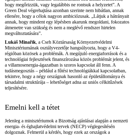
hogy megőrizzük, vagy legalábbis ne rontsuk a helyzetet”. A
Green Deal végrehajtása azonban szerinte nem hibátlan, annak
ellenére, hogy a célok nagyon ambiciózusak. „Látjuk a hátrányait
annak, hogy mindent egy lépésben akarunk megoldani, fokozatos
átmenetre van szükség és nem a meglévő rendszer hirtelen
megváltoztatására”.
Lukáš Minařík
, a Cseh Köztársaság Környezetvédelmi
Minisztériumának osztályvezetője hangsúlyozta, hogy a V4-
régióban közösek a problémák. A megújuló energiaforrások és a
technológiai fejlesztések finanszírozása közös problémát jelent, és
a villamosenergia-ágazatban is szoros kapcsolat áll fenn. A
tudásmegosztás – például a fűtési technológiákkal kapcsolatban,
tekintve, hogy a négy országnak hasonló az épületállománya és
társadalmi struktúrája – lehetőséget adna az uniós célkitűzések
teljesítésére.
Emelni kell a tétet
Jelenleg a minisztériumok a Bizottság ajánlásai alapján a nemzeti
energia- és éghajlatvédelmi tervek (NECP) véglegesítésén
dolgoznak. Felmerül a kérdés, hogy ezek az országok a