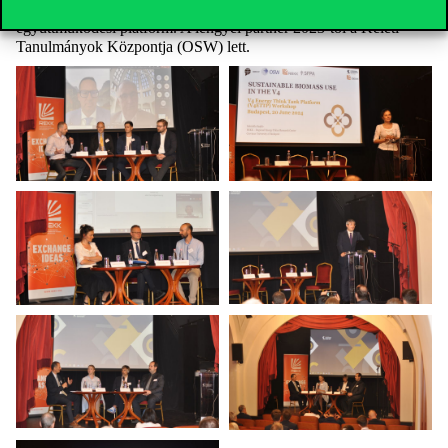
partnerek, amely egy állandó, energiára összpontosító agytröszt
együttműködési platform. A lengyel partner 2023-tól a Keleti
Tanulmányok Központja (OSW) lett.