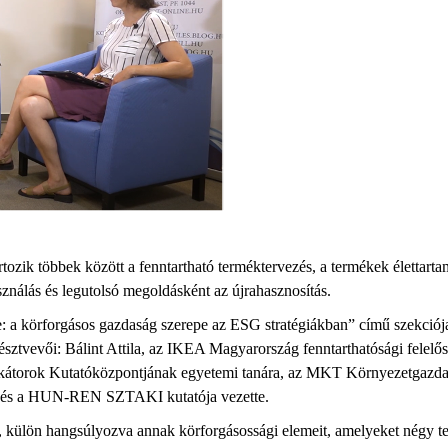
tozik többek között a fenntartható terméktervezés, a termékek élettarta
sználás és legutolsó megoldásként az újrahasznosítás.
a körforgásos gazdaság szerepe az ESG stratégiákban” című szekciója, 
résztvevői: Bálint Attila, az IKEA Magyarország fenntarthatósági felel
dikátorok Kutatóközpontjának egyetemi tanára, az MKT Környezetgazda
em és a HUN-REN SZTAKI kutatója vezette.
t, külön hangsúlyozva annak körforgásossági elemeit, amelyeket négy ter