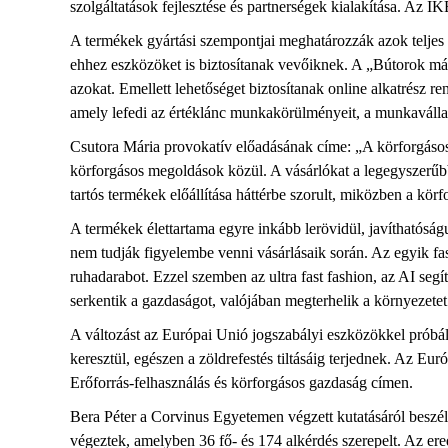
szolgáltatások fejlesztése és partnerségek kialakítása. Az I
A termékek gyártási szempontjai meghatározzák azok teljes él
ehhez eszközöket is biztosítanak vevőiknek. A „Bútorok máso
azokat. Emellett lehetőséget biztosítanak online alkatrész re
amely lefedi az értéklánc munkakörülményeit, a munkavállalá
Csutora Mária provokatív előadásának címe: „A körforgásos 
körforgásos megoldások közül. A vásárlókat a legegyszerűbb i
tartós termékek előállítása háttérbe szorult, miközben a kör
A termékek élettartama egyre inkább lerövidül, javíthatóságu
nem tudják figyelembe venni vásárlásaik során. Az egyik fas
ruhadarabot. Ezzel szemben az ultra fast fashion, az AI segí
serkentik a gazdaságot, valójában megterhelik a környezete
A változást az Európai Unió jogszabályi eszközökkel próbálj
keresztül, egészen a zöldrefestés tiltásáig terjednek. Az Eu
Erőforrás-felhasználás és körforgásos gazdaság címen.
Bera Péter a Corvinus Egyetemen végzett kutatásáról beszélt
végeztek, amelyben 36 fő- és 174 alkérdés szerepelt. Az ere