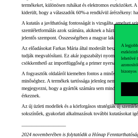
termékeket, különösen ruhákat és elektromos eszközöket. A 
kiderült, hogy a válaszadók 60%-a rendkívül árérzékeny: h
A kutatás a javíthatóság fontosságát is vizsgálta, amelyet s
szemléletformálás azok számára, akiknek a háztartási nettó j
jelentős szempont. Összességében a magyar lakosság nyitott 
A legjobb
Az előadásokat Farkas Mária által moderált beszélgetés követ
eszközinf
tudják megvalósítani. Ez akár jogszabályi nyomásra is létrej
lehetővé 
csökkenthető az importfüggőség a primer nyersanyagok irán
azonosító
bizonyos 
A fogyasztók oldaláról kiemelten fontos a minőség, a modula
minőséghez. A termékek tartóssága jelenleg nem látható a f
megjegyezni, hogy a gyártók számára sem mindig egyszerű elő
érkeznek.
Az új üzleti modellek és a körforgásos stratégiák új szemlé
sokszínűek, gyakorlati alkalmazásuk további kutatásokat igény
__________________
2024 novemberében is folytatódik a Hónap Fenntarthatósági 