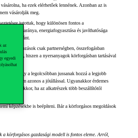
 vásárolna, ha ezek elérhetőek lennének. Azonban az is
 nem vásárolják meg.
keztetésre jutottak, hogy különösen fontos a
ra, ár-érték aránya, energiafogyasztása és javíthatósága
ézkedések iránt.
k az
lást a vállalkozások csak partnerségben, összefogásban
ulás
sági érdek is, hiszen a nyersanyagok körforgásban tartásával
gy egyedi
olyásolhat
ik meg az, hogy a legolcsóbban jussanak hozzá a legjobb
ról, amely nem azonos a jótállással. Ugyanakkor érdemes
ülönösen akkor, ha az alkatrészek több beszállítótól
etemi képzésekbe is beépíteni. Bár a körforgásos megoldások
 a körforgásos gazdasági modell is fontos eleme. Arról,