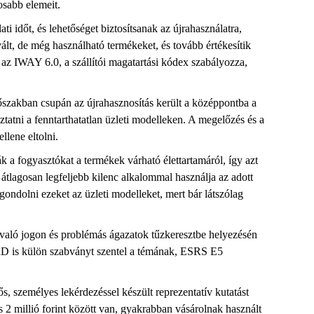
osabb elemeit.
i időt, és lehetőséget biztosítsanak az újrahasználatra,
ált, de még használható termékeket, és tovább értékesítik
ot az IWAY 6.0, a szállítói magatartási kódex szabályozza,
őszakban csupán az újrahasznosítás került a középpontba a
ztatni a fenntarthatatlan üzleti modelleken. A megelőzés és a
ellene eltolni.
k a fogyasztókat a termékek várható élettartamáról, így azt
 átlagosan legfeljebb kilenc alkalommal használja az adott
gondolni ezeket az üzleti modelleket, mert bár látszólag
z való jogon és problémás ágazatok tűzkeresztbe helyezésén
 CSRD is külön szabványt szentel a témának, ESRS E5
, személyes lekérdezéssel készült reprezentatív kutatást
s 2 millió forint között van, gyakrabban vásárolnak használt