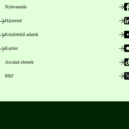
Nyitvatartás
Házirend
Közérdekű adatok
Karrier
Arculati elemek
RRF