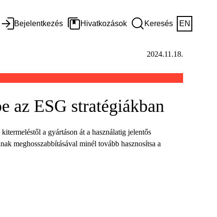
Bejelentkezés
Hivatkozások
Keresés
EN
2024.11.18.
pe az ESG stratégiákban
termeléstől a gyártáson át a használatig jelentős
mának meghosszabbításával minél tovább hasznosítsa a