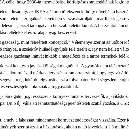
KEA célja, hogy 2030-ig megvalósítsa körforgásos stratégiájának legfont
etciklusát, így az IKEÁ-nál arra törekszenek, hogy növeljék a használat
dik élete” szolgáltatás keretében visszavásárolják a már feleslegessé v
ndelésre is, ezzel támogatva a hosszabb élettartamot. A beszállítói lánc
si feltételeket és az alapanyag-beszerzést.
gazdaság, mint félreértett koncepció.” Véleménye szerint az utóbbi id
rányba, a szelektív hulladékgyűjtés felé terelték, így nem kellett válto
forgásos gazdaság irányát inkább a megelőzés és a tartós termékek felé k
k csökken, és a javítás költségei megnőttek. A gyártók nem tájékoztatjá
t fashion ruházati márka a tervezés során arra számít, hogy egy vásárló
tségével, még inkább felgyorsítja ezt a folyamatot. Szükséges lenne újra
t és veszteségeket okoznak a fogyasztóknak.
a támogatni, jogi eszközei a környezettudatos tervezéstől, a javításho
rópai Unió új, vállalati fenntarthatósági jelentéstételi szabályozása, a
, amely a lakosság mindennapi környezettudatosságát vizsgálta. Ezer fős
dmények szerint azok a háztartások, ahol a nettó jövedelem 1,3 millió é