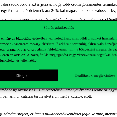
válaszadók 56%-a azt is jelezte, hogy több csomagolásmentes terméket
a egy fenntarthatóbb termék ára 20%-kal magasabb, akkor valószínűleg
zinte minden csoport kiemelt tényezőként értékelt. A kutatók arra a követ
övedelme kevesebb, mint 1,3 millió forint. Számukra a tartós termékek á
Süti és adatkezelés
a hosszabb élettartamú termékek vásárlását és használatát ösztönző int
 élmények biztosítása érdekében technológiákat, mint például sütiket használun
te. Többek közt szó esett arról, hogy teljes körforgásosságra való átál
ormációk tárolására és/vagy elérésére. Ezekhez a technológiákhoz való hozzájár
öhet. Felmerült az is, hogy a körforgásosságra való átállás nemzetgazda
teszi számunkra az olyan adatok feldolgozását, mint a böngészési magatartás va
t.
k ezen az oldalon. A hozzájárulás megtagadása vagy visszavonása negatívan bef
funkciókat és jellemzőket.
ritás és a javíthatóság, ugyanakkor gyakran irreális elvárásként jelen
ogyasztók számára, mivel nem kapnak információt a várható élettartam
re megbecsülni, mennyire lesz tartós egy újonnan fejlesztett termék, k
Elfogad
Beállítások megtekintése
letmódot igényelnek az üzleti vezetőktől, amelyet érdemes lenne az egy
el, ami új kutatási területeket nyit meg a kutatók előtt.
Témája projekt, ezúttal a hulladékcsökkentéssel foglalkozunk, melynek