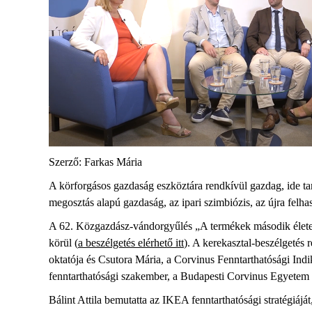
Szerző: Farkas Mária
A körforgásos gazdaság eszköztára rendkívül gazdag, ide tar
megosztás alapú gazdaság, az ipari szimbiózis, az újra felha
A 62. Közgazdász-vándorgyűlés „A termékek második élete: 
körül (
a beszélgetés elérhető itt
). A kerekasztal-beszélgetés 
oktatója és Csutora Mária, a Corvinus Fenntarthatósági In
fenntarthatósági szakember, a Budapesti Corvinus Egyet
Bálint Attila bemutatta az IKEA fenntarthatósági stratégiájá