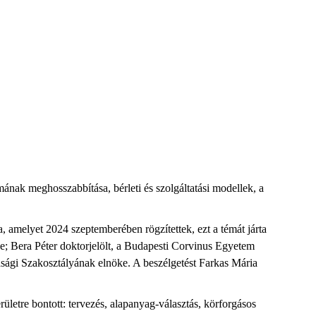
mának meghosszabbítása, bérleti és szolgáltatási modellek, a
amelyet 2024 szeptemberében rögzítettek, ezt a témát járta
őse; Bera Péter doktorjelölt, a Budapesti Corvinus Egyetem
sági Szakosztályának elnöke. A beszélgetést Farkas Mária
ületre bontott: tervezés, alapanyag-választás, körforgásos