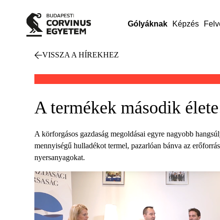
Gólyáknak
Képzés
Felv
VISSZA A HÍREKHEZ
A termékek második élete
A körforgásos gazdaság megoldásai egyre nagyobb hangsúlyt 
mennyiségű hulladékot termel, pazarlóan bánva az erőforrás
nyersanyagokat.