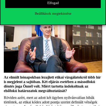
Elfogad
Beállítások megtekintése
Az elmúlt hónapokban lezajlott etikai vizsgálatokról több hír
is megjelent a sajtóban. Két eljárás esetében a másodfokú
döntés joga Önnél volt. Miért tartotta indokoltnak az
elsőfokú határozatok megváltoztatását?
Röviden azért, mert az adott két ügyben nyilvánvalóan hibák
történtek, az etikai kódex adott pontja szerint definiált vétségek