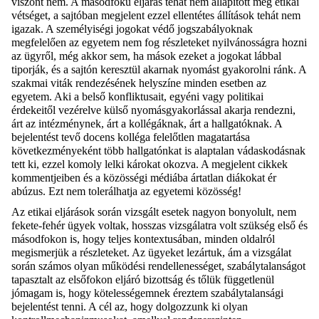
viszont nem. A másodfokú eljárás tehát nem állapított meg etikai
vétséget, a sajtóban megjelent ezzel ellentétes állítások tehát nem
igazak. A személyiségi jogokat védő jogszabályoknak
megfelelően az egyetem nem fog részleteket nyilvánosságra hozni
az ügyről, még akkor sem, ha mások ezeket a jogokat lábbal
tiporják, és a sajtón keresztül akarnak nyomást gyakorolni ránk.
A
szakmai viták rendezésének
helyszíne minden esetben az
egyetem. Aki a belső konfliktusait, egyéni vagy politikai
érdekeitől vezérelve külső nyomásgyakorlással akarja rendezni,
árt az intézménynek, árt a kollégáknak, árt a hallgatóknak. A
bejelentést tevő docens kolléga felelőtlen magatartása
következményeként több hallgatónkat is alaptalan vádaskodásnak
tett ki, ezzel komoly lelki károkat okozva. A megjelent cikkek
kommentjeiben és a közösségi médiába ártatlan diákokat ér
abúzus. Ezt nem tolerálhatja az egyetemi közösség!
Az etikai eljárások során vizsgált esetek nagyon bonyolult, nem
fekete-fehér ügyek voltak, hosszas vizsgálatra volt szükség első és
másodfokon is, hogy teljes kontextusában, minden oldalról
megismerjük a részleteket. Az ügyeket lezártuk, ám a vizsgálat
során számos olyan működési rendellenességet, szabálytalanságot
tapasztalt az elsőfokon eljáró bizottság és tőlük függetlenül
jómagam is, hogy kötelességemnek éreztem szabálytalansági
bejelentést tenni. A cél az, hogy dolgozzunk ki
olyan