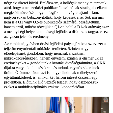
négy év sikerei közül. Emlékszem, a kollégák mennyire tartottak
attól, hogy a nemzetközi publikációk számának stratégiai célként
megjelölt növelését hogyan fogják tudni végrehajtani – lám,
nagyon sokan bebizonyították, hogy képesek erre. Sőt, ma már
nem is a Q1 vagy Q2-es publikációk számáról beszélgetünk,
hanem arról, miként növeljük a Q1-en belül a D1-ek arányát; azaz
a mennyiségi helyett a minőségi fejlődés a diskurzus tárgya, és ez
az igazán jelentős eredmény.
Az elmúlt négy évben óriási fejlődési pályát járt be a szervezet a
teljesítményorientált működés területén. Szintén nagy
előrelépésnek gondolom, hogy nemcsak a szakmai
mikroközösségekben, hanem egyetemi szinten is elismerjük az
eredményeket – gondoljunk a kutatási dicsőségfalunkra, a CKK
díjakra vagy a kitüntetésekre – és tudunk egymás sikereinek
örülni. Örömmel látom azt is, hogy elindultak műhelyszerű
együttműködések is, amikor két-három intézet összeáll egy
projektben. Előttünk álló vezetői feladat, hogy ösztönözzük
ezeket a multidiszciplináris szakmai kooperációkat.