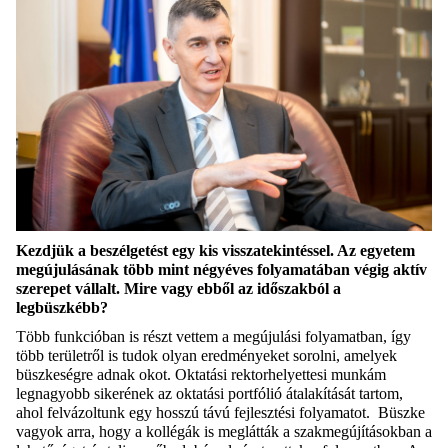
Kezdjük a beszélgetést egy kis visszatekintéssel. Az egyetem
megújulásának több mint négyéves folyamatában végig aktív
szerepet vállalt. Mire vagy ebből az időszakból a
legbüszkébb?
Több funkcióban is részt vettem a megújulási folyamatban, így
több területről is tudok olyan eredményeket sorolni, amelyek
büszkeségre adnak okot. Oktatási rektorhelyettesi munkám
legnagyobb sikerének az oktatási portfólió átalakítását tartom,
ahol felvázoltunk egy hosszú távú fejlesztési folyamatot. Büszke
vagyok arra, hogy a kollégák is meglátták a szakmegújításokban a