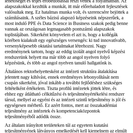
lehetőséget és teljes erőbedobással részt vettek a folyamatban. Az
alapszakokkal kezdtük a munkát, itt már előrehaladott fejlesztések
valósultak meg. Ez hatalmas munka volt, és szerencsére bejöttek a
számításaink. A széles bázisú alapozó képzéseink népszerűek, a
most induló PPE és Data Science in Business szakok pedig benne
vannak az országosan legmagasabb pontszámú alapszakok
toplistájában. Sikerként könyvelem el azt is, hogy a kollégák
körében kialakult egy egészséges versengés: ki tud innovatívabb,
versenyképesebb oktatási tartalmakat létrehozni. Nagy
eredménynek tartom, hogy az eddig izolált angol nyelvű képzési
rendszerünk helyett ma már több az angol nyelven folyó
képzésünk, és több az angol nyelven tanuló hallgatónk is.
Általános rektorhelyettesként az intézeti struktúra átalakítása
jelentett nagy kihívást, ennek eredményes lebonyolítását nem
csupán sikerként, jóval inkább a további fejlődéshez szükséges
feltételként értékelem. Tiszta profilú intézetek jöttek létre, és
ehhez egy átlátható célkitűzési és teljesítményértékelési rendszer
társul, mellyel az egyéni és az intézeti szintű teljesítmény is jól és
egységesen mérhető. Ez azért fontos, mert az összakadémiai
teljesítmény az intézetek és kompetenciaközpontok
teljesítményéből adódik össze.
Az általam irányított területeken túl az egyetem kutatási
teljesítményének látványos emelkedését kell kiemelnem az elmúlt