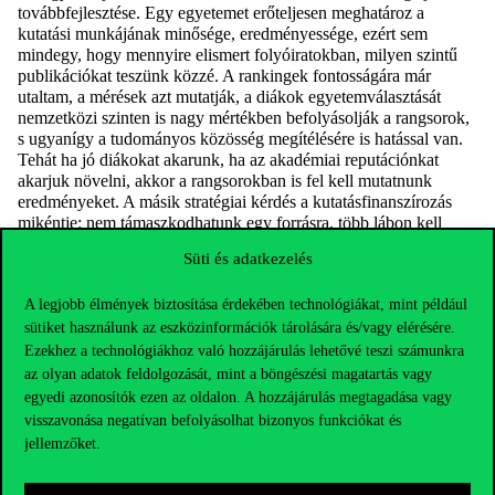
továbbfejlesztése. Egy egyetemet erőteljesen meghatároz a
kutatási munkájának minősége, eredményessége, ezért sem
mindegy, hogy mennyire elismert folyóiratokban, milyen szintű
publikációkat teszünk közzé. A rankingek fontosságára már
utaltam, a mérések azt mutatják, a diákok egyetemválasztását
nemzetközi szinten is nagy mértékben befolyásolják a rangsorok,
s ugyanígy a tudományos közösség megítélésére is hatással van.
Tehát ha jó diákokat akarunk, ha az akadémiai reputációnkat
akarjuk növelni, akkor a rangsorokban is fel kell mutatnunk
eredményeket. A másik stratégiai kérdés a kutatásfinanszírozás
mikéntje: nem támaszkodhatunk egy forrásra, több lábon kell
állnunk. A Horizon nemzetközi projektek is bizonyították, hogy
Süti és adatkezelés
jól és eredményesen tudunk pályázni, de fel kell térképezni egyéb
nemzetközi lehetőségeket is, be kell hozni olyan pénzügyi
A legjobb élmények biztosítása érdekében technológiákat, mint például
alapokat, amikből a kutatások finanszírozhatók. Cél továbbá az is,
hogy gyarapítsuk a nemzetközi társszerzős publikációink számát.
sütiket használunk az eszközinformációk tárolására és/vagy elérésére.
Ezekhez a technológiákhoz való hozzájárulás lehetővé teszi számunkra
Az év végéig fog megszületni az Egyetem tehetségmenedzsment
az olyan adatok feldolgozását, mint a böngészési magatartás vagy
stratégiájának alapkoncepciója is, ennek alapján kezdjük el jövőre
egyedi azonosítók ezen az oldalon. A hozzájárulás megtagadása vagy
a tehetségmenedzsment központ működésének kidolgozását.
visszavonása negatívan befolyásolhat bizonyos funkciókat és
Tovább erősítjük nemzetköziesedési folyamatainkat is, ahogy már
említettem, a nyelvi policy kimunkálása zajlik, ezzel
jellemzőket.
összefüggésben például megvizsgáljuk, miként tudjuk az
akadémiai folyamatainkat angol nyelvre átültetni.