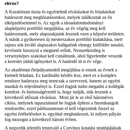
elérne?
A Kuratórium tiszta és egyértelmű elvárásokat és feladatokat
határozott meg megbízatásomkor, melyek találkoztak az én
elképzeléseimmel is. Az egyik a társadalomtudományi
alapképzési portfólió megújítása, az év végéig meg kell
határoznunk, mely alapszakjaink lesznek ezen a képzési területen.
A másik a gyökeresen új mesterszakos portfólió kialakítása, mert
sajnos sok kiváló alapszakos hallgatónk elmegy külföldre tanulni,
kevésnek bizonyul a megtartó erőnk. Nemzetközileg is
versenyképes szakokat kell csinálnunk, ahol figyelembe vesszük
a kereslet oldali igényeket is. A határidő itt is év vége.
Az akadémiai életpályamodell megújítása is ennek az évnek a
kiemelt feladata. Ez kardinális kérdés lesz, mert ez a komplex
rendszer határozza meg nemcsak a szervezeti, hanem az egyéni
munkát és teljesítményt is. Ezzel fogjuk tudni megadni a kollégák
komfort- és biztonságérzetét is, hogy tudják, mik lesznek a
következő időszak elvárásai. Most jár le az első hároméves
ciklus, melynek tapasztalatait be fogjuk építeni a finomhangolt
rendszerbe, ezzel párhuzamosan el kell végeznünk ősszel az
egyéni értékeléseket is, egyúttal meghatározni, ki milyen pályán
fog mozogni a következő három évben.
A negyedik jelentős tennivaló a Corvinus kutatási stratégiájának