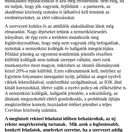
munkáltatói reputációnkon is kell még erősítenünk: nem elég, ha
mi tudjuk, hogy jók vagyunk, fejlődünk – a partnerek, az
akadémiai közösség számára is láthatóvá kell tennünk az
eredményeinket, az elért változásokat.
A szervezeti kultúra és az attitűdök alakulásában látok még
elmaradást. Nagy lépéseket tettünk a nemzetköziesedés
irányában, de épp ezen a területen mutatkozik meg
leglátványosabban, hogy még nem vagyunk elég befogadóak,
nyitottak a nemzetközi kollégák és hallgatók integrációjára.
Például jelenleg az egyetemi testületeink jelentős részében
külföldi kollégák nem tudnak szerepet vállalni, mert ezek
munkanyelve most magyar, miközben az oktatói állományunk
közel 20%-a már külföldi. Ezen változtatnunk kell, melyhez az
Egyetem folyamatos támogatást nyújt, például az angol nyelvű
cikkek lektorálásával, szakfordítási szolgáltatással, az IOK által
kínált kurzusokkal, illetve zajlik a nyelvi policy-nk előkészítése is.
A nemzetközi kollégák, hallgatók jelenléte, a sokszínűség, az
általunk megszokottól eltérő gondolkodás, a problémák újfajta
megközelítése komoly hozzáadott értéket jelenthet a teljes
Corvinus közösség számára.
A megbízott rektori feladatai időben behatároltak, az új
rektor megérkezéséig tartanak. Mik azok a legfontosabb,
konkrét feladatok, amelyeket szeretne, ha a szervezet addig