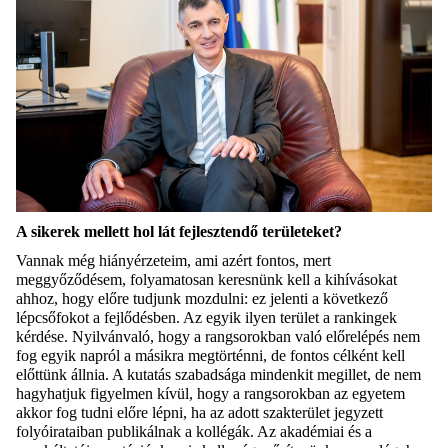
A sikerek mellett hol lát fejlesztendő területeket?
Vannak még hiányérzeteim, ami azért fontos, mert
meggyőződésem, folyamatosan keresnünk kell a kihívásokat
ahhoz, hogy előre tudjunk mozdulni: ez jelenti a következő
lépcsőfokot a fejlődésben. Az egyik ilyen terület a rankingek
kérdése. Nyilvánvaló, hogy a rangsorokban való előrelépés nem
fog egyik napról a másikra megtörténni, de fontos célként kell
előttünk állnia. A kutatás szabadsága mindenkit megillet, de nem
hagyhatjuk figyelmen kívül, hogy a rangsorokban az egyetem
akkor fog tudni előre lépni, ha az adott szakterület jegyzett
folyóirataiban publikálnak a kollégák. Az akadémiai és a