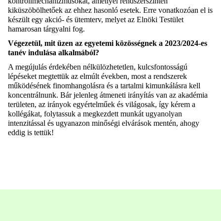
kontrollmechanizmusokat, amellyel rendszerszinten
kiküszöbölhetőek az ehhez hasonló esetek. Erre vonatkozóan el is
készült egy akció- és ütemterv, melyet az Elnöki Testület
hamarosan tárgyalni fog.
Végezetül, mit üzen az egyetemi közösségnek a 2023/2024-es
tanév indulása alkalmából?
A megújulás érdekében nélkülözhetetlen, kulcsfontosságú
lépéseket megtettük az elmúlt években, most a rendszerek
működésének finomhangolásra és a tartalmi kimunkálásra kell
koncentrálnunk. Bár jelenleg átmeneti irányítás van az akadémia
területen, az irányok egyértelműek és világosak, így kérem a
kollégákat, folytassuk a megkezdett munkát ugyanolyan
intenzitással és ugyanazon minőségi elvárások mentén, ahogy
eddig is tettük!