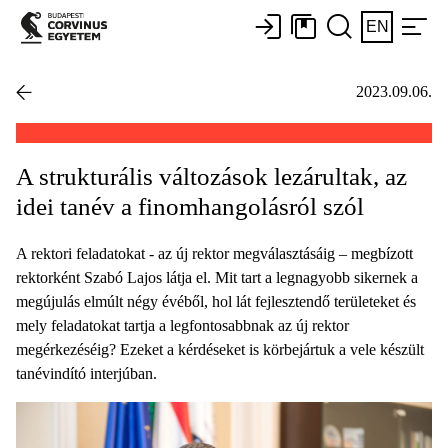
EN
2023.09.06.
A strukturális változások lezárultak, az
idei tanév a finomhangolásról szól
A rektori feladatokat - az új rektor megválasztásáig – megbízott
rektorként Szabó Lajos látja el. Mit tart a legnagyobb sikernek a
megújulás elmúlt négy évéből, hol lát fejlesztendő területeket és
mely feladatokat tartja a legfontosabbnak az új rektor
megérkezéséig? Ezeket a kérdéseket is körbejártuk a vele készült
tanévindító interjúban.