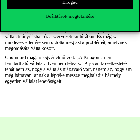
Elfogad
részben semlegesíti még a leglelkiismeretesebb vásárlói
döntéseket is.
Beállítások megtekintése
Éppen ezért is fontos ez az esettanulmány, mert megmutatja,
hogyan néz ki egy vállalat, amely minden szinten komolyan veszi
a felelősséget – a termékekben, az ellátási láncban, a
vállalatirányításban és a szervezeti kultúrában. És mégis:
mindezek ellenére sem oldotta meg azt a problémát, amelynek
megoldására vállalkozott.
Chouinard maga is egyértelmű volt: „A Patagonia nem
fenntartható vállalat. Ilyen nem létezik.” A józan következtetés
tehát nem az, hogy a vállalás hiábavaló volt, hanem az, hogy ami
még hátravan, annak a léptéke messze meghaladja bármely
egyetlen vállalat lehetőségeit