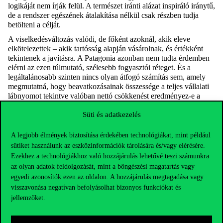
logikáját nem írják felül. A természet iránti alázat inspiráló iránytű,
de a rendszer egészének átalakítása nélkül csak részben tudja
betölteni a célját.
A viselkedésváltozás valódi, de főként azoknál, akik eleve
elkötelezettek – akik tartósság alapján vásárolnak, és értékként
tekintenek a javításra. A Patagonia azonban nem tudta érdemben
elérni az ezen túlmutató, szélesebb fogyasztói réteget. És a
legáltalánosabb szinten nincs olyan átfogó számítás sem, amely
megmutatná, hogy beavatkozásainak összessége a teljes vállalati
lábnyomot tekintve valóban nettó csökkenést eredményez‑e a
kibocsátásokban vagy az erőforrás‑felhasználásban.
Süti és adatkezelés
A clean climbing paradoxona
A Patagonia olyan piaci kultúrában működik, amelyet továbbra is
A legjobb élmények biztosítása érdekében technológiákat, mint például
túlnyomórészt a
materialista értékek
határoznak meg – a
sütiket használunk az eszközinformációk tárolására és/vagy elérésére.
gazdagság, a státusz, a külsőségek és az újdonság hajszolása,
Ezekhez a technológiákhoz való hozzájárulás lehetővé teszi számunkra
amelyek eleve túlzott fogyasztást generálnak. Egyetlen vállalat –
az olyan adatok feldolgozását, mint a böngészési magatartás vagy
bármilyen jól irányított és őszintén elkötelezett – nem tudja
egyedi azonosítók ezen az oldalon. A hozzájárulás megtagadása vagy
egyoldalúan megváltoztatni azt az értékrendszert, amelyben a piac
visszavonása negatívan befolyásolhat bizonyos funkciókat és
működik. A Patagonia képes belső működésében a másokra
jellemzőket.
figyelő értékeket megtestesíteni, és képes megtagadni a
materialista értékek felerősítését – de nem tudja megakadályozni,
hogy vásárlói egy olyan fogyasztói kultúrában éljenek, amely