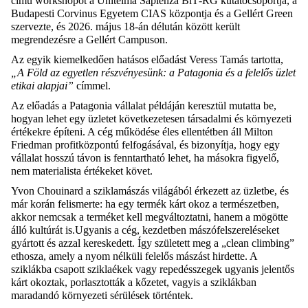
című workshopot a Unitelma Sapienza BiT‑RG kutatócsoportja, a
Budapesti Corvinus Egyetem CIAS központja és a Gellért Green
szervezte, és 2026. május 18-án délután között került
megrendezésre a Gellért Campuson.
Az egyik kiemelkedően hatásos előadást Veress Tamás tartotta,
„A Föld az egyetlen részvényesünk: a Patagonia és a felelős üzlet
etikai alapjai”
címmel.
Az előadás a Patagonia vállalat példáján keresztül mutatta be,
hogyan lehet egy üzletet következetesen társadalmi és környezeti
értékekre építeni. A cég működése éles ellentétben áll Milton
Friedman profitközpontú felfogásával, és bizonyítja, hogy egy
vállalat hosszú távon is fenntartható lehet, ha másokra figyelő,
nem materialista értékeket követ.
Yvon Chouinard a sziklamászás világából érkezett az üzletbe, és
már korán felismerte: ha egy termék kárt okoz a természetben,
akkor nemcsak a terméket kell megváltoztatni, hanem a mögötte
álló kultúrát is.Ugyanis a cég, kezdetben mászófelszereléseket
gyártott és azzal kereskedett. Így született meg a „clean climbing”
ethosza, amely a nyom nélküli felelős mászást hirdette. A
sziklákba csapott sziklaékek vagy repedésszegek ugyanis jelentős
kárt okoztak, porlasztották a kőzetet, vagyis a sziklákban
maradandó környezeti sérülések történtek.