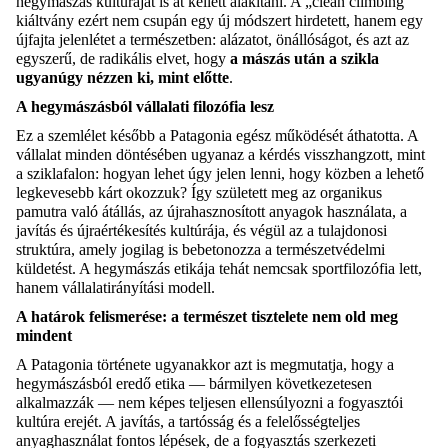
hegymászás kultúráját is át kellett alakítani. A „clean climbing”
kiáltvány ezért nem csupán egy új módszert hirdetett, hanem egy
újfajta jelenlétet a természetben: alázatot, önállóságot, és azt az
egyszerű, de radikális elvet, hogy
a mászás után a szikla
ugyanúgy nézzen ki, mint előtte
.
A hegymászásból vállalati filozófia lesz
Ez a szemlélet később a Patagonia egész működését áthatotta. A
vállalat minden döntésében ugyanaz a kérdés visszhangzott, mint
a sziklafalon: hogyan lehet úgy jelen lenni, hogy közben a lehető
legkevesebb kárt okozzuk? Így született meg az organikus
pamutra való átállás, az újrahasznosított anyagok használata, a
javítás és újraértékesítés kultúrája, és végül az a tulajdonosi
struktúra, amely jogilag is bebetonozza a természetvédelmi
küldetést. A hegymászás etikája tehát nemcsak sportfilozófia lett,
hanem vállalatirányítási modell.
A határok felismerése: a természet tisztelete nem old meg
mindent
A Patagonia története ugyanakkor azt is megmutatja, hogy a
hegymászásból eredő etika — bármilyen következetesen
alkalmazzák — nem képes teljesen ellensúlyozni a fogyasztói
kultúra erejét. A javítás, a tartósság és a felelősségteljes
anyaghasználat fontos lépések, de a fogyasztás szerkezeti