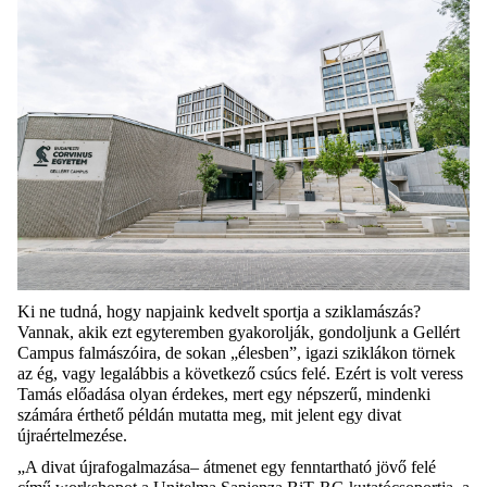
Ki ne tudná, hogy napjaink kedvelt sportja a sziklamászás?
Vannak, akik ezt egyteremben gyakorolják, gondoljunk a Gellért
Campus falmászóira, de sokan „élesben”, igazi sziklákon törnek
az ég, vagy legalábbis a következő csúcs felé. Ezért is volt veress
Tamás előadása olyan érdekes, mert egy népszerű, mindenki
számára érthető példán mutatta meg, mit jelent egy divat
újraértelmezése.
„A divat újrafogalmazása– átmenet egy fenntartható jövő felé