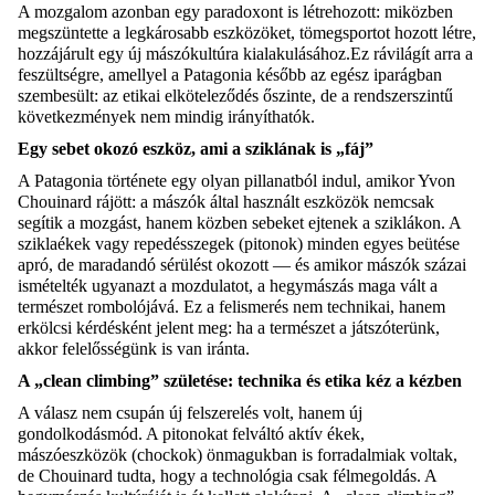
A mozgalom azonban egy paradoxont is létrehozott: miközben
megszüntette a legkárosabb eszközöket, tömegsportot hozott létre,
hozzájárult egy új mászókultúra kialakulásához.Ez rávilágít arra a
feszültségre, amellyel a Patagonia később az egész iparágban
szembesült: az etikai elköteleződés őszinte, de a rendszerszintű
következmények nem mindig irányíthatók.
Egy sebet okozó eszköz, ami a sziklának is „fáj”
A Patagonia története egy olyan pillanatból indul, amikor Yvon
Chouinard rájött: a mászók által használt eszközök nemcsak
segítik a mozgást, hanem közben sebeket ejtenek a sziklákon. A
sziklaékek vagy repedésszegek (pitonok) minden egyes beütése
apró, de maradandó sérülést okozott — és amikor mászók százai
ismételték ugyanazt a mozdulatot, a hegymászás maga vált a
természet rombolójává. Ez a felismerés nem technikai, hanem
erkölcsi kérdésként jelent meg: ha a természet a játszóterünk,
akkor felelősségünk is van iránta.
A „clean climbing” születése: technika és etika kéz a kézben
A válasz nem csupán új felszerelés volt, hanem új
gondolkodásmód. A pitonokat felváltó aktív ékek,
mászóeszközök (chockok) önmagukban is forradalmiak voltak,
de Chouinard tudta, hogy a technológia csak félmegoldás. A