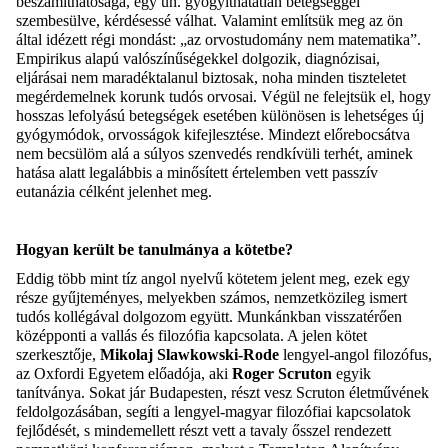
beszámíthatósága, egy ún. gyógyíthatatlan betegséggel
szembesülve, kérdésessé válhat. Valamint említsük meg az ön
által idézett régi mondást: „az orvostudomány nem matematika”.
Empirikus alapú valószínűségekkel dolgozik, diagnózisai,
eljárásai nem maradéktalanul biztosak, noha minden tiszteletet
megérdemelnek korunk tudós orvosai. Végül ne felejtsük el, hogy
hosszas lefolyású betegségek esetében különösen is lehetséges új
gyógymódok, orvosságok kifejlesztése. Mindezt előrebocsátva
nem becsülöm alá a súlyos szenvedés rendkívüli terhét, aminek
hatása alatt legalábbis a minősített értelemben vett passzív
eutanázia célként jelenhet meg.
Hogyan került be tanulmánya a kötetbe?
Eddig több mint tíz angol nyelvű kötetem jelent meg, ezek egy
része gyűjteményes, melyekben számos, nemzetközileg ismert
tudós kollégával dolgozom együtt. Munkánkban visszatérően
középponti a vallás és filozófia kapcsolata. A jelen kötet
szerkesztője,
Mikolaj Slawkowski-Rode
lengyel-angol filozófus,
az Oxfordi Egyetem előadója, aki
Roger Scruton
egyik
tanítványa. Sokat jár Budapesten, részt vesz Scruton életművének
feldolgozásában, segíti a lengyel-magyar filozófiai kapcsolatok
fejlődését, s mindemellett részt vett a tavaly ősszel rendezett