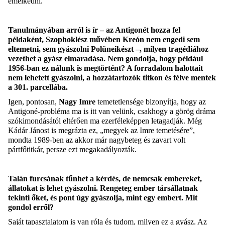
emelkedni.
Tanulmányában arról is ír – az Antigonét hozza fel
példaként, Szophoklész művében Kreón nem engedi sem
eltemetni, sem gyászolni Polüneikészt –, milyen tragédiához
vezethet a gyász elmaradása. Nem gondolja, hogy például
1956-ban ez nálunk is megtörtént? A forradalom halottait
nem lehetett gyászolni, a hozzátartozók titkon és félve mentek
a 301. parcellába.
Igen, pontosan,
Nagy Imre
temetetlensége bizonyítja, hogy az
Antigoné-probléma ma is itt van velünk, csakhogy a görög dráma
szókimondásától eltérően ma ezerféleképpen letagadják. Még
Kádár Jánost is megrázta ez, „megyek az Imre temetésére”,
mondta 1989-ben az akkor már nagybeteg és zavart volt
pártfőtitkár, persze ezt megakadályozták.
Talán furcsának tűnhet a kérdés, de nemcsak embereket,
állatokat is lehet gyászolni. Rengeteg ember társállatnak
tekinti őket, és pont úgy gyászolja, mint egy embert. Mit
gondol erről?
Saját tapasztalatom is van róla és tudom, milyen ez a gyász. Az