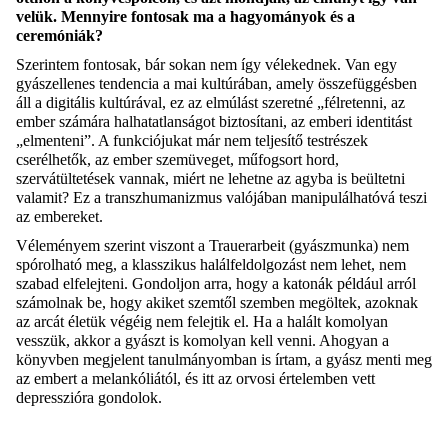
velük. Mennyire fontosak ma a hagyományok és a
ceremóniák?
Szerintem fontosak, bár sokan nem így vélekednek. Van egy
gyászellenes tendencia a mai kultúrában, amely összefüggésben
áll a digitális kultúrával, ez az elmúlást szeretné „félretenni, az
ember számára halhatatlanságot biztosítani, az emberi identitást
„elmenteni”. A funkciójukat már nem teljesítő testrészek
cserélhetők, az ember szemüveget, műfogsort hord,
szervátültetések vannak, miért ne lehetne az agyba is beültetni
valamit? Ez a transzhumanizmus valójában manipulálhatóvá teszi
az embereket.
Véleményem szerint viszont a Trauerarbeit (gyászmunka) nem
spórolható meg, a klasszikus halálfeldolgozást nem lehet, nem
szabad elfelejteni. Gondoljon arra, hogy a katonák például arról
számolnak be, hogy akiket szemtől szemben megöltek, azoknak
az arcát életük végéig nem felejtik el. Ha a halált komolyan
vesszük, akkor a gyászt is komolyan kell venni. Ahogyan a
könyvben megjelent tanulmányomban is írtam, a gyász menti meg
az embert a melankóliától, és itt az orvosi értelemben vett
depresszióra gondolok.