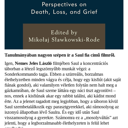
Tanulmányában nagyon szépen ír a Saul fia című filmről.
Igen,
Nemes Jeles László
filmjében Saul a koncentrációs
táborban a létező legszörnyűbb munkát végzi: a
Sonderkommando tagja. Ebben a szürreális, borzalmas
élethelyzetben minden vágya és célja, hogy egy kisfiút (akit saját
fiának gondol), aki valamilyen véletlen folytán nem halt meg a
gázkamrában, de Saul szeme láttára egy náci tiszt agyonlövi –
nos, ennek a kisfiúnak akar egy rabbit találni, aki kádist mond
érte. Az a jelenet ragadott meg legjobban, hogy a táboron kívül
Saul szembetalálkozik egy parasztgyerekkel, aki rámosolyog az
iszonyú állapotban lévő Saulra. És egy idő után Saul
visszamosolyog a gyerekre. Számomra ez a „mosolyváltás” azt
jelenti, hogy a legborzalmasabb élethelyzeten is felül lehet