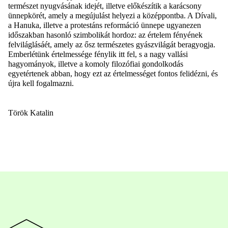
természet nyugvásának idejét, illetve előkészítik a karácsony
ünnepkörét, amely a megújulást helyezi a középpontba. A Dívali,
a Hanuka, illetve a protestáns reformáció ünnepe ugyanezen
időszakban hasonló szimbolikát hordoz: az értelem fényének
felviláglásáét, amely az ősz természetes gyászvilágát beragyogja.
Emberlétünk értelmessége fénylik itt fel, s a nagy vallási
hagyományok, illetve a komoly filozófiai gondolkodás
egyetértenek abban, hogy ezt az értelmességet fontos felidézni, és
újra kell fogalmazni.
Török Katalin