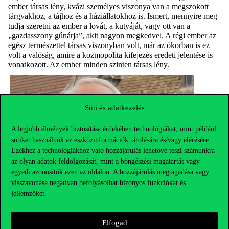
ember társas lény, kvázi személyes viszonya van a megszokott
tárgyakhoz, a tájhoz és a háziállatokhoz is. Ismert, mennyire meg
tudja szeretni az ember a lovát, a kutyáját, vagy ott van a
„gazdasszony gúnárja”, akit nagyon megkedvel. A régi ember az
egész természettel társas viszonyban volt, már az ókorban is ez
volt a valóság, amire a kozmopolita kifejezés eredeti jelentése is
vonatkozott. Az ember minden szinten társas lény.
Süti és adatkezelés
A legjobb élmények biztosítása érdekében technológiákat, mint például
sütiket használunk az eszközinformációk tárolására és/vagy elérésére.
Ezekhez a technológiákhoz való hozzájárulás lehetővé teszi számunkra
az olyan adatok feldolgozását, mint a böngészési magatartás vagy
egyedi azonosítók ezen az oldalon. A hozzájárulás megtagadása vagy
visszavonása negatívan befolyásolhat bizonyos funkciókat és
jellemzőket.
Elfogad