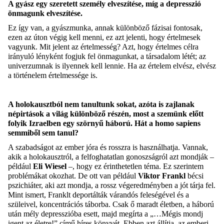
A gyász egy szeretett személy elveszítése, míg a depresszió
önmagunk elveszítése.
Ez így van, a gyászmunka, annak különböző fázisai fontosak,
ezen az úton végig kell menni, ez azt jelenti, hogy értelmesek
vagyunk. Mit jelent az értelmesség? Azt, hogy értelmes célra
irányuló lényként fogjuk fel önmagunkat, a társadalom létét; az
univerzumnak is ilyennek kell lennie. Ha az értelem elvész, elvész
a történelem értelmessége is.
A holokausztból nem tanultunk sokat, azóta is zajlanak
népirtások a világ különböző részén, most a szemünk előtt
folyik Izraelben egy szörnyű háború. Hát a homo sapiens
semmiből sem tanul?
A szabadságot az ember jóra és rosszra is használhatja. Vannak,
akik a holokausztról, a felfoghatatlan gonoszságról azt mondják –
például
Eli Wiesel
–, hogy ez érinthetetlen téma. Ez szerintem
problémákat okozhat. De ott van például
Viktor Frankl
bécsi
pszichiáter, aki azt mondja, a rossz végeredményben a jót tárja fel.
Mint ismert, Franklt deportálták várandós feleségével és a
szüleivel, koncentrációs táborba. Csak ő maradt életben, a háború
után mély depresszióba esett, majd megírta a „…Mégis mondj
igent az életre!” című híres könyvét. Ebben azt állítja, az emberi