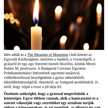
Idén adták ki a
The Meaning of Mourning
című kötetet az
Egyesült Királyságban, melyben a halálról, a veszteségről, a
gyászról írt egy-egy fejezetet tizenöt filozófus, köztük Mezei
Balázs M. professzor. A Budapesti Corvinus Egyetem
Politikatudományi Intézetének egyetemi tanárával,
vallásfilozófussal beszélgettünk a gyász mibenlétéről,
elkerülhetetlenségéről, rítusokról, az Antigoné-problémáról, és
arról, hogy végül a rossz a jót tárja fel.
Ösztönös szükséglet, hogy a gyásszal megerősítsük a
közösséget. Egyre többen vannak, akik a hamvasztást és a
szórást választják vagy szerettüket egy urnában tartják
otthon a könyvespolcon, és azt mondják, az elhunyt így van