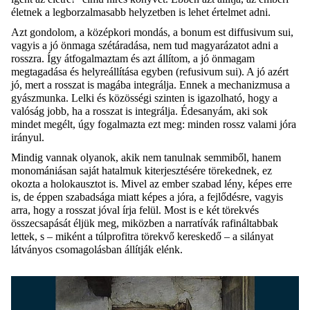
életnek a legborzalmasabb helyzetben is lehet értelmet adni.
Azt gondolom, a középkori mondás, a bonum est diffusivum sui,
vagyis a jó önmaga szétáradása, nem tud magyarázatot adni a
rosszra. Így átfogalmaztam és azt állítom, a jó önmagam
megtagadása és helyreállítása egyben (refusivum sui). A jó azért
jó, mert a rosszat is magába integrálja. Ennek a mechanizmusa a
gyászmunka. Lelki és közösségi szinten is igazolható, hogy a
valóság jobb, ha a rosszat is integrálja. Édesanyám, aki sok
mindet megélt, úgy fogalmazta ezt meg: minden rossz valami jóra
irányul.
Mindig vannak olyanok, akik nem tanulnak semmiből, hanem
monomániásan saját hatalmuk kiterjesztésére törekednek, ez
okozta a holokausztot is. Mivel az ember szabad lény, képes erre
is, de éppen szabadsága miatt képes a jóra, a fejlődésre, vagyis
arra, hogy a rosszat jóval írja felül. Most is e két törekvés
összecsapását éljük meg, miközben a narratívák rafináltabbak
lettek, s – miként a túlprofitra törekvő kereskedő – a silányat
látványos csomagolásban állítják elénk.