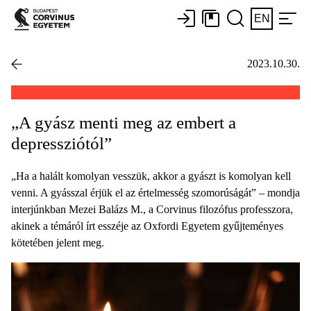
EN
2023.10.30.
„A gyász menti meg az embert a
depressziótól”
„Ha a halált komolyan vesszük, akkor a gyászt is komolyan kell
venni. A gyásszal érjük el az értelmesség szomorúságát” – mondja
interjúnkban Mezei Balázs M., a Corvinus filozófus professzora,
akinek a témáról írt esszéje az Oxfordi Egyetem gyűjteményes
kötetében jelent meg.