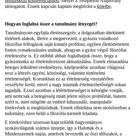
nemzetközi konferenciámon
, melyet a Templeton Alapítvány
támogatott. Ennek kapcsán kaptam meghívást a
kötetbe
.
Hogyan foglalná össze a tanulmány lényegét?
Tanulmányom egyfajta életösszegzés: a dolgozatban áttekintett
történeti alakok, illetve a megnevezett, a gyászra vonatkozó
filozófiai felfogások saját kutatói profilom, egyben élettörténetem
fontos vonatkozásaira utalnak, ahogyan a gyász végső filozófiai
értelmezése is. Ez utóbbit abban foglalhatjuk össze, hogy a
gyászmunka az értelemhorizont aktualizálása. Ennek elmaradása
beteges lelkületet eredményez, kiteljesedése azonban világossá
teszi a létezés egyéni, közösségi, valamint történelmi
értelmességét. Korunkban ez az értelmesség visszatérően
veszélybe kerül, mivel a nagy traumák értelmezhetőségét sokan
tagadják. Ezzel azonban a létértelmességet is kétségbe vonják,
ami nemcsak a betegesség miatt jelent súlyos problémát, hanem
azért is, mert mögötte az embert kihasználó, manipulatív
törekvések is meghúzódnak. Ennek elhárítása nem utolsósorban a
tudomány, ezen belül a filozófia kiemelt feladata.
E törekvéshez szorosan kapcsolódik hagyományos
szokásvilágunk számos ünnepe, így a Halottak és a
Mindenszentek napja, amelyek bevezetik az őszi időszakot, a