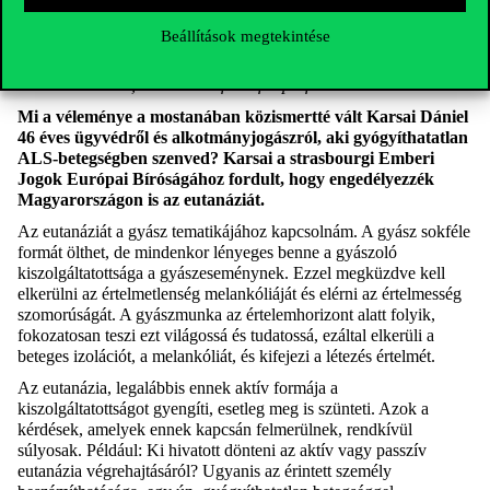
Beállítások megtekintése
Mezei Balázs M., a Corvinus filozófus professzora
Mi a véleménye a mostanában közismertté vált Karsai Dániel
46 éves ügyvédről és alkotmányjogászról, aki gyógyíthatatlan
ALS-betegségben szenved? Karsai a strasbourgi Emberi
Jogok Európai Bíróságához fordult, hogy engedélyezzék
Magyarországon is az eutanáziát.
Az eutanáziát a gyász tematikájához kapcsolnám. A gyász sokféle
formát ölthet, de mindenkor lényeges benne a gyászoló
kiszolgáltatottsága a gyászeseménynek. Ezzel megküzdve kell
elkerülni az értelmetlenség melankóliáját és elérni az értelmesség
szomorúságát. A gyászmunka az értelemhorizont alatt folyik,
fokozatosan teszi ezt világossá és tudatossá, ezáltal elkerüli a
beteges izolációt, a melankóliát, és kifejezi a létezés értelmét.
Az eutanázia, legalábbis ennek aktív formája a
kiszolgáltatottságot gyengíti, esetleg meg is szünteti. Azok a
kérdések, amelyek ennek kapcsán felmerülnek, rendkívül
súlyosak. Például: Ki hivatott dönteni az aktív vagy passzív
eutanázia végrehajtásáról? Ugyanis az érintett személy