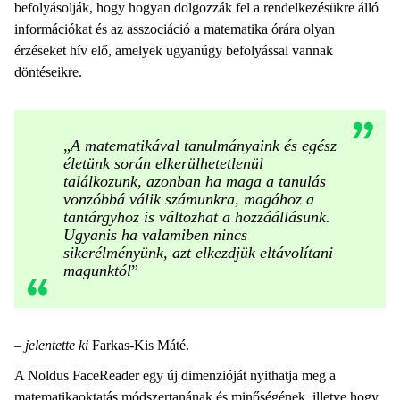
befolyásolják, hogy hogyan dolgozzák fel a rendelkezésükre álló
információkat és az asszociáció a matematika órára olyan
érzéseket hív elő, amelyek ugyanúgy befolyással vannak
döntéseikre.
„
A matematikával tanulmányaink és egész
életünk során elkerülhetetlenül
találkozunk, azonban ha maga a tanulás
vonzóbbá válik számunkra, magához a
tantárgyhoz is változhat a hozzáállásunk.
Ugyanis ha valamiben nincs
sikerélményünk, azt elkezdjük eltávolítani
magunktól
”
– jelentette ki
Farkas-Kis Máté.
A Noldus FaceReader egy új dimenzióját nyithatja meg a
matematikaoktatás
módszertanának
és minőségének, illetve hogy