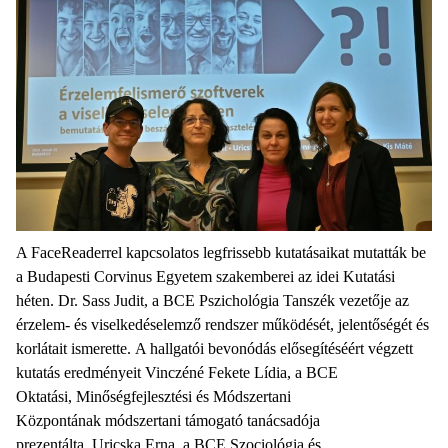
A FaceReaderrel kapcsolatos legfrissebb kutatásaikat mutatták be
a Budapesti Corvinus Egyetem szakemberei az idei Kutatási
héten. Dr. Sass Judit, a BCE Pszichológia Tanszék vezetője az
érzelem- és viselkedéselemző rendszer működését, jelentőségét és
korlátait ismerette. A hallgatói bevonódás elősegítéséért végzett
kutatás eredményeit Vinczéné Fekete Lídia, a BCE
Oktatási, Minőségfejlesztési és Módszertani
Központának módszertani támogató tanácsadója
prezentálta. Uricska Erna, a BCE Szociológia és