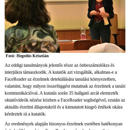
Fotó: Hegedüs Krisztián
Az eddigi tanulmányok jelentős része az önbeszámolókra és
interjúkra támaszkodik. A kutatók azt vizsgálták, alkalmas-e a
FaceReader az érzelmek detektálására tanulási környezetben,
valamint, hogy milyen összefüggést mutatnak az érzelmek a tanári
kommunikációval. A kutatás során 35 hallgató arcát elemezték
oktatóvideók nézése közben a FaceReader segítségével, ezután az
aktuális érzelmi állapotukról és a kimutatott kiugró értékek okára
kérdeztek rá a kutatók.
Az eredmények alapján bizonyos érzelmek esetében hatékonyan