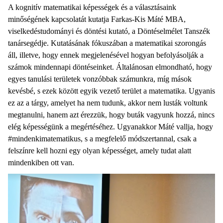
A kognitív matematikai képességek és a választásaink
minőségének kapcsolatát kutatja Farkas-Kis Máté MBA,
viselkedéstudományi és döntési kutató, a Döntéselmélet Tanszék
tanársegédje. Kutatásának fókuszában a matematikai szorongás
áll, illetve, hogy ennek megjelenésével hogyan befolyásolják a
számok mindennapi döntéseinket. Általánosan elmondható, hogy
egyes tanulási területek vonzóbbak számunkra, míg mások
kevésbé, s ezek között egyik vezető terület a matematika. Ugyanis
ez az a tárgy, amelyet ha nem tudunk, akkor nem lusták voltunk
megtanulni, hanem azt érezzük, hogy buták vagyunk hozzá, nincs
elég képességünk a megértéséhez. Ugyanakkor Máté vallja, hogy
#mindenkimatematikus, s a megfelelő módszertannal, csak a
felszínre kell hozni egy olyan képességet, amely tudat alatt
mindenkiben ott van.