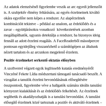
Az adatok elemzésénél figyelembe veszik az arc egyedi jellemzőit
is. A szubjektív élmény feltárására, az egyén érzelmeinek kiváltó
okára egyelőre nem képes a rendszer. Az alapérzelmek
kombinációit tekintve – például az unalom, az érdeklődés és a
zavar – együttjárásokra vonatkozó következtetések azonban
megállapíthatók, ugyanis detektálja a rendszer, ha bizonyos ideig
fennáll az adott érzelmi reagálás. A FaceReaderből másodpercre
pontosan egyidejűleg visszanézhető a számítógépen az általunk
nézett tartalom és az arcunkon megjelenő érzelem.
Pozitív érzelmeket serkentő oktatás előnyben
A szoftverrel végzett egyik legfrissebb kutatás eredményéről
Vinczéné Fekete Lídia módszertani támogató tanácsadó beszélt. A
vizsgálat a tanulók érzelmi bevonódásának elősegítésére
összpontosít, figyelembe véve a hallgatók számára ideális tanulási
környezet kialakítását és az érdeklődés felkeltését. Az érzelmek
segíthetik és akadályozhatják is a tanulási bevonódást. A tanulást
elősegítő érzelmek közé tartoznak a pozitív és aktiváló érzelmek –