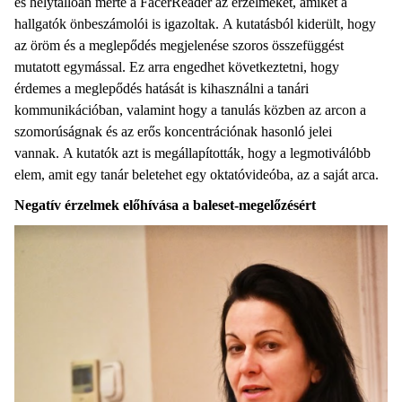
és helytállóan mérte a FacerReader az érzelmeket, amiket a
hallgatók önbeszámolói is igazoltak. A kutatásból kiderült, hogy
az öröm és a meglepődés megjelenése szoros összefüggést
mutatott egymással. Ez arra engedhet következtetni, hogy
érdemes a meglepődés hatását is kihasználni a tanári
kommunikációban, valamint hogy a tanulás közben az arcon a
szomorúságnak és az erős koncentrációnak hasonló jelei
vannak. A kutatók azt is megállapították, hogy a legmotiválóbb
elem, amit egy tanár beletehet egy oktatóvideóba, az a saját arca.
Negatív érzelmek előhívása a baleset-megelőzésért