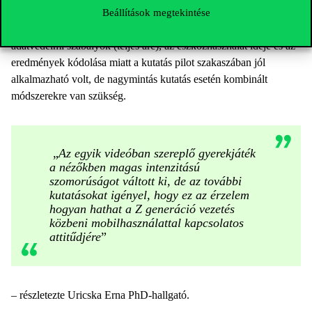
üzenetet is közvetítő rövid, társadalmi célú videókra. Fontos
Beállítások megtekintése
kiemelni, hogy a szoftver alkalmazása mint kutatási módszer az
adatvédelmi szabályok (teljes arc), az eszközhasználat ideje és az
eredmények kódolása miatt a kutatás pilot szakaszában jól
alkalmazható volt, de nagymintás kutatás esetén kombinált
módszerekre van szükség.
„
Az egyik videóban szereplő gyerekjáték
a nézőkben magas intenzitású
szomorúságot váltott ki, de az további
kutatásokat igényel, hogy ez az érzelem
hogyan hathat a Z generáció vezetés
közbeni mobilhasználattal kapcsolatos
attitűdjére
”
–
részletezte Uricska Erna PhD-hallgató.