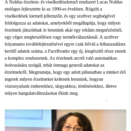
A Noldus érzelem- és viselkedéselemző rendszert Lucas Noldus
etológus fejlesztette ki az 1990-es években. Rögzíti a
viselkedések kiemelt jellemzőit, és egy szoftver segítségével
feldolgozza az adatokat, amelyekből megállapítja, hogy milyen
érzelmek játszódnak le bennünk akár egy reklám megnézésénél,
egy céges megbeszélésen vagy termékválasztásnál. A szoftver
folyamatos továbbfejlesztésével egyre csak bővül a felhasználásra
kerülő adatok száma, a FaceReader egy új, kiegészítő része ennek
a komplex rendszernek. Az érzelmek arcról való automatikus
leolvasására szolgál, tehát önmaga generál adatokat az
érzelmekről. Megmutatja, hogy egy adott pillanatban a minket érő
ingerek milyen érzelmeket keltenek bennünk, hogyan
viszonyulunk emberekhez, tárgyakhoz, történésekhez, illetve
milyen hangulatváltozásokat élünk meg.