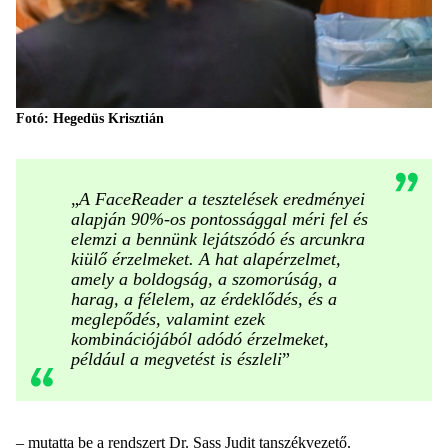
Fotó: Hegedüs Krisztián
„
A FaceReader a tesztelések eredményei
alapján 90%-os pontossággal méri fel és
elemzi a bennünk lejátszódó és arcunkra
kiülő érzelmeket. A hat alapérzelmet,
amely a boldogság, a szomorúság, a
harag, a félelem, az érdeklődés, és a
meglepődés, valamint ezek
kombinációjából adódó érzelmeket,
például a megvetést is észleli
”
–
mutatta be a rendszert Dr. Sass Judit tanszékvezető.