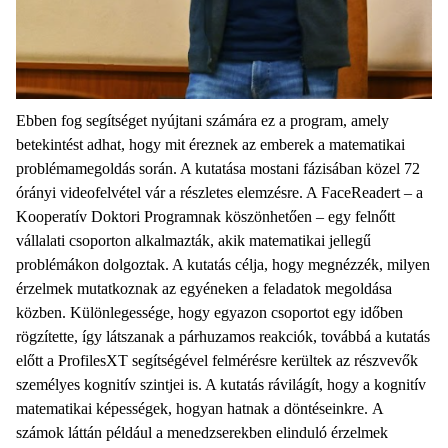
Ebben fog segítséget nyújtani számára ez a program, amely
betekintést adhat, hogy mit éreznek az emberek a matematikai
problémamegoldás során. A kutatása mostani fázisában közel 72
órányi videofelvétel vár a részletes elemzésre. A FaceReadert – a
Kooperatív Doktori Programnak köszönhetően – egy felnőtt
vállalati csoporton alkalmazták, akik matematikai jellegű
problémákon dolgoztak. A kutatás célja, hogy megnézzék, milyen
érzelmek mutatkoznak az egyéneken a feladatok megoldása
közben. Különlegessége, hogy egyazon csoportot egy időben
rögzítette, így látszanak a párhuzamos reakciók, továbbá a kutatás
előtt a ProfilesXT segítségével felmérésre kerültek az részvevők
személyes kognitív szintjei is. A kutatás rávilágít, hogy a kognitív
matematikai képességek, hogyan hatnak a döntéseinkre. A
számok láttán például a menedzserekben elinduló érzelmek