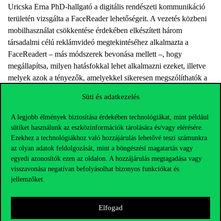
Uricska Erna PhD-hallgató a digitális rendészeti kommunikáció
területén vizsgálta a FaceReader lehetőségeit. A vezetés közbeni
mobilhasználat csökkentése érdekében elkészített három
társadalmi célú reklámvideó megtekintéséhez alkalmazta a
FaceReadert – más módszerek bevonása mellett –, hogy
megállapítsa, milyen hatásfokkal lehet alkalmazni ezeket, illetve
melyek azok a tényezők, amelyekkel sikeresen megszólíthatók a
Z generáció tagjai, hogy ne használjanak mobiltelefont vezetés
Süti és adatkezelés
közben.
A legjobb élmények biztosítása érdekében technológiákat, mint például
A pilot kutatás eredményei azt mutatták, hogy rendkívül fontos a
sütiket használunk az eszközinformációk tárolására és/vagy elérésére.
célközönség személyes bevonódása, például az érintettség, vagy
Ezekhez a technológiákhoz való hozzájárulás lehetővé teszi számunkra
az adott életkorra jellemző helyzetek. Ezek nagyobb érzelmi
az olyan adatok feldolgozását, mint a böngészési magatartás vagy
hatást váltanak ki a nézőkből. Kiderült az is, hogy a közvetlen
egyedi azonosítók ezen az oldalon. A hozzájárulás megtagadása vagy
balesetet és a baleset bekövetkeztében a tettekkel való
visszavonása negatívan befolyásolhat bizonyos funkciókat és
szembesülést bemutató videók nagyobb hatással voltak a nézőkre,
jellemzőket.
mint a baleset elkerülését bemutató videóé.
Természetesen itt nem az autóroncsok tömeges bemutatására
Elfogad
utalunk, hanem sokkal inkább meghökkentő, elgondolkodtató