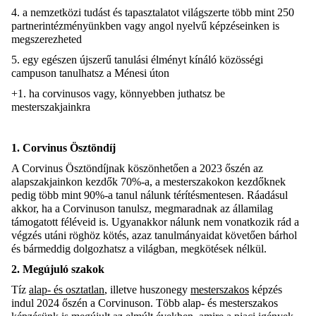
4. a nemzetközi tudást és tapasztalatot világszerte több mint 250
partnerintézményünkben vagy angol nyelvű képzéseinken is
megszerezheted
5. egy egészen újszerű tanulási élményt kínáló közösségi
campuson tanulhatsz a Ménesi úton
+1. ha corvinusos vagy, könnyebben juthatsz be
mesterszakjainkra
1. Corvinus Ösztöndíj
A Corvinus Ösztöndíjnak köszönhetően a 2023 őszén az
alapszakjainkon kezdők 70%-a, a mesterszakokon kezdőknek
pedig több mint 90%-a tanul nálunk térítésmentesen.
Ráadásul
akkor, ha a Corvinuson tanulsz, megmaradnak az államilag
támogatott féléveid is. Ugyanakkor nálunk nem vonatkozik rád a
végzés utáni röghöz kötés, azaz tanulmányaidat követően bárhol
és bármeddig dolgozhatsz a világban, megkötések nélkül.
2. Megújuló szakok
Tíz
alap- és osztatlan
, illetve huszonegy
mesterszakos
képzés
indul 2024 őszén a Corvinuson. Több alap- és mesterszakos