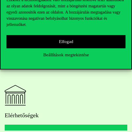
Fontos:
A 2024-ben felvételizőkre új érettségi követelmények
az olyan adatok feldolgozását, mint a böngészési magatartás vagy
várnak, amelyeket
itt gyűjtöttünk össze.
A 2024-es felvételi
egyedi azonosítók ezen az oldalon. A hozzájárulás megtagadása vagy
kiadványunkat pedig
itt tudod elolvasni
.
visszavonása negatívan befolyásolhat bizonyos funkciókat és
jellemzőket.
Elfogad
Beállítások megtekintése
Elérhetőségek