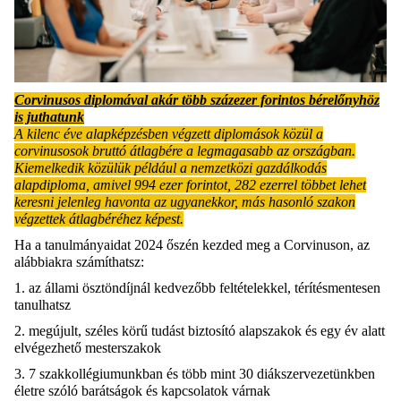
Corvinusos diplomával akár több százezer forintos bérelőnyhöz
is juthatunk
A kilenc éve alapképzésben végzett diplomások közül a
corvinusosok bruttó átlagbére a legmagasabb az országban.
Kiemelkedik közülük például a nemzetközi gazdálkodás
alapdiploma, amivel 994 ezer forintot, 282 ezerrel többet lehet
keresni jelenleg havonta az ugyanekkor, más hasonló szakon
végzettek átlagbéréhez képest.
Ha a tanulmányaidat 2024 őszén kezded meg a Corvinuson, az
alábbiakra számíthatsz:
1. az állami ösztöndíjnál kedvezőbb feltételekkel, térítésmentesen
tanulhatsz
2. megújult, széles körű tudást biztosító alapszakok és egy év alatt
elvégezhető mesterszakok
3. 7 szakkollégiumunkban és több mint 30 diákszervezetünkben
életre szóló barátságok és kapcsolatok várnak