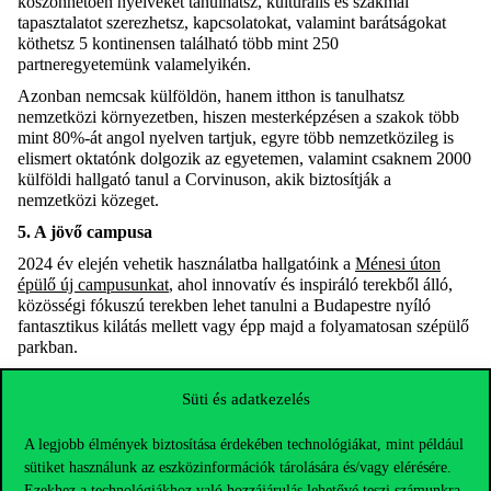
köszönhetően nyelveket tanulhatsz, kulturális és szakmai
tapasztalatot szerezhetsz, kapcsolatokat, valamint barátságokat
köthetsz 5 kontinensen található több mint 250
partneregyetemünk valamelyikén.
Azonban nemcsak külföldön, hanem itthon is tanulhatsz
nemzetközi környezetben, hiszen mesterképzésen a szakok több
mint 80%-át angol nyelven tartjuk, egyre több nemzetközileg is
elismert oktatónk dolgozik az egyetemen, valamint csaknem 2000
külföldi hallgató tanul a Corvinuson, akik biztosítják a
nemzetközi közeget.
5. A jövő campusa
2024 év elején vehetik használatba hallgatóink a
Ménesi úton
épülő új campusunkat
, ahol innovatív és inspiráló terekből álló,
közösségi fókuszú terekben lehet tanulni a Budapestre nyíló
fantasztikus kilátás mellett vagy épp majd a folyamatosan szépülő
parkban.
+1 Corvinusosként előnyben vagy
Süti és adatkezelés
Mesterképzéseinken garanciát jelent a magas szintű tudásra, ha az
alapszakot nálunk végezted. A pontos szabályok novembertől
A legjobb élmények biztosítása érdekében technológiákat, mint például
lesznek elérhetőek, de ahogyan eddig is, bizonyos minősítés felett
sütiket használunk az eszközinformációk tárolására és/vagy elérésére.
garantált a Corvinus Ösztöndíjas helyed nálunk.
Ezekhez a technológiákhoz való hozzájárulás lehetővé teszi számunkra