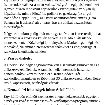
képzésünk is megújult az elmúlt években, amire a piaci igények
és a trendek változása miatt volt szükség. A megújítás bennünket
igazolt, hiszen rendkívül népszerűnek bizonyultak az olyan új
képzéseink, mint a Filozófia, politika és gazdaság (az angol
rövidítése alapján PPE), az Üzleti adattudományelemzés (Data
Science in Business) alap- vagy épp a Politikai gazdaságtan
mesterképzés.
Négy szakunkon pedig akár már egy tanév alatt is mesterdiplomát
szerezhetsz a szokásos két év helyett: a Haladó ellátásilánc-
menedzsment, a Közösségi kormányzás, a Marketingstratégia és
innováció, valamint a Nemzetközi számvitel és könyvvizsgálat
szakokra jelentkezhetsz idén.
3. Pezsgő diákélet
A Corvinuson nagy hagyománya van a szakkollégiumoknak és a
diákszervezeti életnek. A tanulás mellett nemcsak hasznosan,
hanem barátok közt töltheted el a szabadidődet. Hét
szakkollégiumunkban és több mint 30 diákszervezetünkben életre
szóló kapcsolatok, barátságok várnak.
4. Nemzetközi lehetőségek itthon és külföldön
Egy külföldön eltöltött szemeszter a legemlékezetesebb egyetemi
élmények közé tartozik: csere- és kettősdiploma-programjainknak