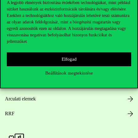
A legjobb élmények biztosítása érdekében technológiákat, mint például
sütiket használunk az eszközinformációk tárolására és/vagy elérésére.
Hasznos linkek
Ezekhez a technológiákhoz való hozzájárulás lehetővé teszi számunkra
az olyan adatok feldolgozását, mint a böngészési magatartás vagy
egyedi azonosítók ezen az oldalon. A hozzájárulás megtagadása vagy
visszavonása negatívan befolyásolhat bizonyos funkciókat és
Nyitvatartás
jellemzőket.
Házirend
Elfogad
Közérdekű adatok
Beállítások megtekintése
Karrier
Arculati elemek
RRF