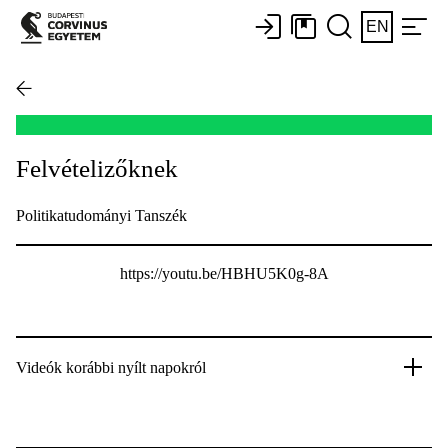
EN
Felvételizőknek
Politikatudományi Tanszék
https://youtu.be/HBHU5K0g-8A
Videók korábbi nyílt napokról