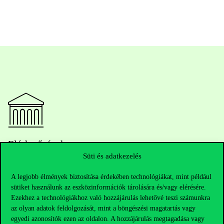
Elérhetőségek
Süti és adatkezelés
A legjobb élmények biztosítása érdekében technológiákat, mint például
Telefonszám:
+36 1 482 5000
sütiket használunk az eszközinformációk tárolására és/vagy elérésére.
Ezekhez a technológiákhoz való hozzájárulás lehetővé teszi számunkra
az olyan adatok feldolgozását, mint a böngészési magatartás vagy
Kérdésed van a felvételivel kapcsolatban?
egyedi azonosítók ezen az oldalon. A hozzájárulás megtagadása vagy