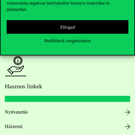
visszavonása negatívan befolyásolhat bizonyos funkciókat és
Oktatói elérhetőségek
jellemzőket.
HUB jelenlegi hallgatóinknak
Elfogad
Sajtó:
press@uni-corvinus.hu
Beállítások megtekintése
Hasznos linkek
Nyitvatartás
Házirend