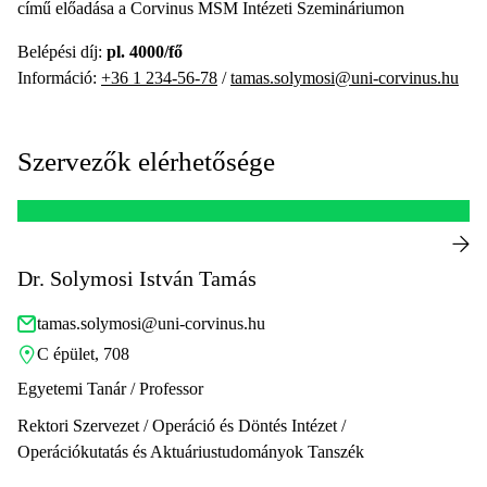
című előadása a Corvinus MSM Intézeti Szemináriumon
Belépési díj:
pl. 4000/fő
Információ:
+36 1 234-56-78
/
tamas.solymosi@uni-corvinus.hu
Szervezők elérhetősége
Dr. Solymosi István Tamás
tamas.solymosi@uni-corvinus.hu
C épület, 708
Egyetemi Tanár / Professor
Rektori Szervezet / Operáció és Döntés Intézet /
Operációkutatás és Aktuáriustudományok Tanszék