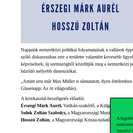
Napjaink nemzetközi politikai folyamatainak a vallások ép
szóló diskurzusban erre a területre valamiért kevesebb figy
képviselnek, új szemszögből közelítjük meg a nemzetközi poli
húzódó mélyebb dimenziókat.
„Amint arra már Max Müller is rámutatott, ilyen értelemben
Glasenapp: Az öt világvallás).
A kerekasztal-beszélgetés előadói:
Érszegi Márk Aurél,
Vatikán-szakértő, a Külgazdasági és 
Sulok Zoltán Szabolcs,
a Magyarországi Muszlimok Egyháza
A legjobb
Hosszú Zoltán
, a Magyarországi Krisna-tudatú Hívők Kö
eszközinf
lehetővé 