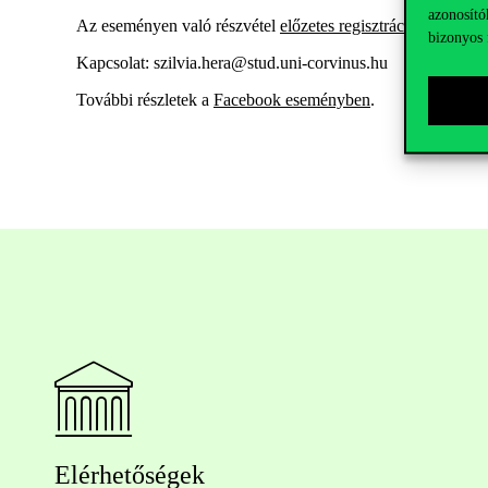
azonosító
Az eseményen való részvétel
előzetes regisztrációhoz
kötött
bizonyos 
Kapcsolat: szilvia.hera@stud.uni-corvinus.hu
További részletek a
Facebook eseményben
.
Elérhetőségek