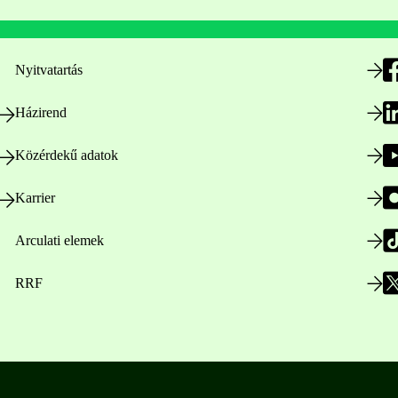
Nyitvatartás
Házirend
Közérdekű adatok
Karrier
Arculati elemek
RRF