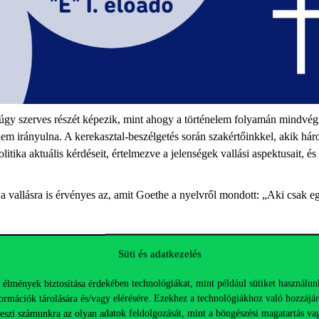
púgy szerves részét képezik, mint ahogy a történelem folyamán mindvég
elem irányulna. A kerekasztal-beszélgetés során szakértőinkkel, akik há
tika aktuális kérdéseit, értelmezve a jelenségek vallási aspektusait, és
 a vallásra is érvényes az, amit Goethe a nyelvről mondott: „Aki csak 
Külügyminisztérium vallásdiplomáciai főtanácsadója
Süti és adatkezelés
 nevű szervezet elnöke és hitoktatója
 élmények biztosítása érdekében technológiákat, mint például sütiket használun
zösségének egyházelnöke
ormációk tárolására és/vagy elérésére. Ezekhez a technológiákhoz való hozzájár
teszi számunkra az olyan adatok feldolgozását, mint a böngészési magatartás va