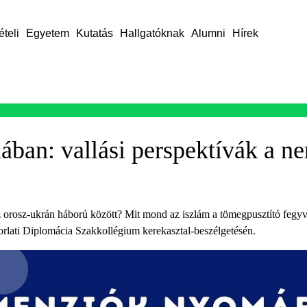
ételi
Egyetem
Kutatás
Hallgatóknak
Alumni
Hírek
an: vallási perspektívák a n
az orosz-ukrán háború között? Mit mond az iszlám a tömegpusztító feg
korlati Diplomácia Szakkollégium kerekasztal-beszélgetésén.