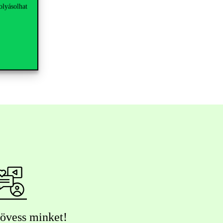
olyásolhat
övess minket!