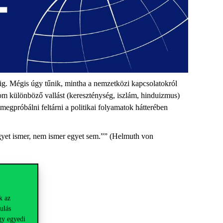
ig. Mégis úgy tűnik, mintha a nemzetközi kapcsolatokról
rom különböző vallást (kereszténység, iszlám, hinduizmus)
 megpróbálni feltárni a politikai folyamatok hátterében
egyet ismer, nem ismer egyet sem.”” (Helmuth von
k az
ulás
gy egyedi