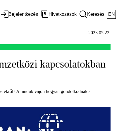
Bejelentkezés
Hivatkozások
Keresés
EN
2023.05.22.
emzetközi kapcsolatokban
yverekről? A hinduk vajon hogyan gondolkodnak a