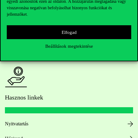
Kérdésed van a felvételivel kapcsolatban?
egyedi azonosítók ezen az oldalon. A hozzájárulás megtagadása vagy
visszavonása negatívan befolyásolhat bizonyos funkciókat és
jellemzőket.
Oktatói elérhetőségek
HUB jelenlegi hallgatóinknak
Elfogad
Sajtó:
press@uni-corvinus.hu
Beállítások megtekintése
Hasznos linkek
Nyitvatartás