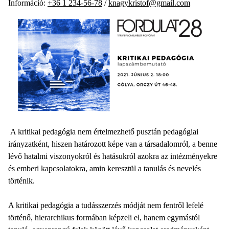
Információ:
+36 1 234-56-78
/
knagykristof@gmail.com
A kritikai pedagógia nem értelmezhető pusztán pedagógiai
irányzatként, hiszen határozott képe van a társadalomról, a benne
lévő hatalmi viszonyokról és hatásukról azokra az intézményekre
és emberi kapcsolatokra, amin keresztül a tanulás és nevelés
történik.
A kritikai pedagógia a tudásszerzés módját nem fentről lefelé
történő, hierarchikus formában képzeli el, hanem egymástól