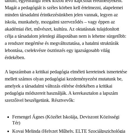
tanuló, egyenrangú felek között lévő kapcsolat eredményeként.
Magát a pedagógiát is széles körben kell értelmezni, alapelemei
minden társadalmi érintkezésünkben jelen vannak, legyen az
iskola, munkahely, mozgalmi szerveződés – vagy éppen az
akadémiai élet, művészet, kultúra. Az oktatásnak tulajdonított
célja a társadalom jelenlegi állapotában nem is lehetne sürgetőbb:
a rendszer megértése és megváltoztatása, a hatalmi struktúrák
lebontása, cselekvésre ösztönzés egy igazságosabb világ
érdekében.
A lapszámban a kritikai pedagógia elméleti kereteinek ismertetése
mellett számos olyan pedagógiai kezdeményezést mutatunk be,
amelyek a társadalmi változás elérése érdekében a kritikai
pedagógia módszereit használják. A kerekasztalon a lapszám
szerzőivel beszélgetünk. Résztvevők:
Fernengel Ágnes (Közélet Iskolája, Deviszont Közösségi
Tér)
Kovai Melinda (Helyzet Műhely, ELTE Szociálpszichológia