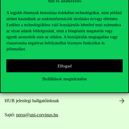
Süti és adatkezelés
A legjobb élmények biztosítása érdekében technológiákat, mint például
sütiket használunk az eszközinformációk tárolására és/vagy elérésére.
Ezekhez a technológiákhoz való hozzájárulás lehetővé teszi számunkra
az olyan adatok feldolgozását, mint a böngészési magatartás vagy
Elérhetőségek
egyedi azonosítók ezen az oldalon. A hozzájárulás megtagadása vagy
visszavonása negatívan befolyásolhat bizonyos funkciókat és
jellemzőket.
Telefonszám:
+36 1 482 5000
Elfogad
Kérdésed van a felvételivel kapcsolatban?
Beállítások megtekintése
Oktatói elérhetőségek
HUB jelenlegi hallgatóinknak
Sajtó:
press@uni-corvinus.hu