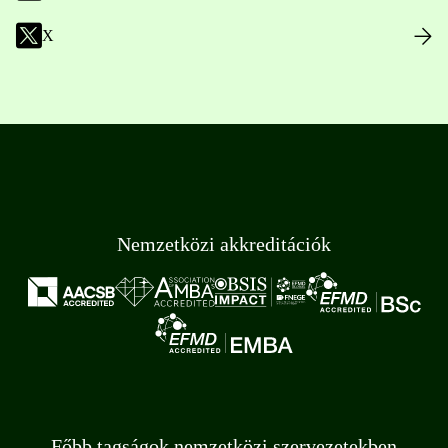
X
Nemzetközi akkreditációk
Főbb tagságok nemzetközi szervezetekben