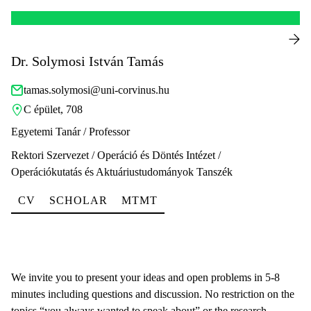
Dr. Solymosi István Tamás
tamas.solymosi@uni-corvinus.hu
C épület, 708
Egyetemi Tanár / Professor
Rektori Szervezet / Operáció és Döntés Intézet /
Operációkutatás és Aktuáriustudományok Tanszék
CV
SCHOLAR
MTMT
We invite you to present your ideas and open problems in 5-8
minutes including questions and discussion. No restriction on the
topics “you always wanted to speak about” or the research