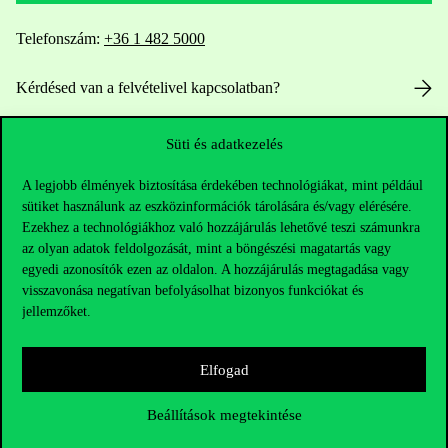
Telefonszám:
+36 1 482 5000
Kérdésed van a felvételivel kapcsolatban?
Oktatói elérhetőségek
Süti és adatkezelés
HUB jelenlegi hallgatóinknak
A legjobb élmények biztosítása érdekében technológiákat, mint például
sütiket használunk az eszközinformációk tárolására és/vagy elérésére.
Ezekhez a technológiákhoz való hozzájárulás lehetővé teszi számunkra
Sajtó:
press@uni-corvinus.hu
az olyan adatok feldolgozását, mint a böngészési magatartás vagy
egyedi azonosítók ezen az oldalon. A hozzájárulás megtagadása vagy
visszavonása negatívan befolyásolhat bizonyos funkciókat és
jellemzőket.
Elfogad
Hasznos linkek
Beállítások megtekintése