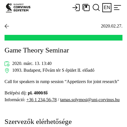
EN
2020.02.27.
Game Theory Seminar
2020. márc. 13. 13:40
1093. Budapest, Fővám tér S épület II. előadó
Call for speakers in rump session “Appetizers for joint research”
Belépési díj:
pl. 4000/fő
Információ:
+36 1 234-56-78
/
tamas.solymosi@uni-corvinus.hu
Szervezők elérhetősége