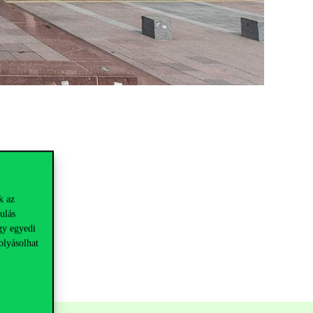
k az
ulás
gy egyedi
olyásolhat