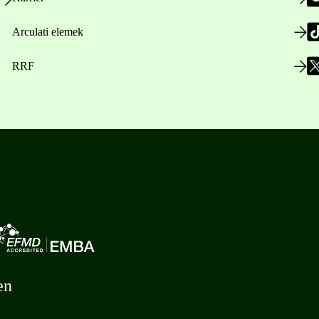
Arculati elemek
RRF
en