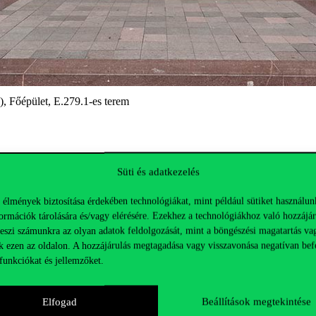
, Főépület, E.279.1-es terem
Süti és adatkezelés
 élmények biztosítása érdekében technológiákat, mint például sütiket használun
ormációk tárolására és/vagy elérésére. Ezekhez a technológiákhoz való hozzájár
en az oldalon érhetők el
.
teszi számunkra az olyan adatok feldolgozását, mint a böngészési magatartás va
k ezen az oldalon. A hozzájárulás megtagadása vagy visszavonása negatívan bef
funkciókat és jellemzőket.
Elfogad
Beállítások megtekintése