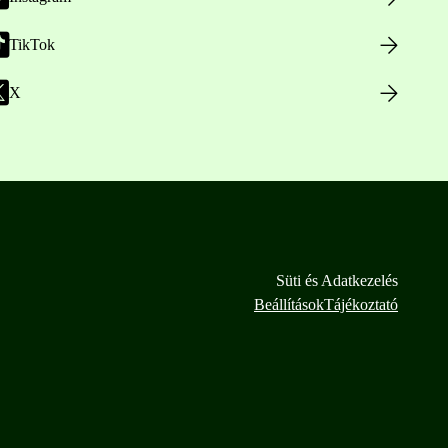
TikTok
X
Süti és Adatkezelés
Beállítások
Tájékoztató