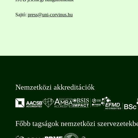
Sajtó:
press@uni-corvinus.hu
Nemzetközi akkreditációk
Főbb tagságok nemzetközi szervezetekb