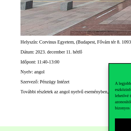
Helyszín: Corvinus Egyetem, (Budapest, Fővám tér 8. 1093)
Dátum: 2023. december 11. hétfő
Időpont: 11:40-13:00
Nyelv: angol
Szervező: Pénzügy Intézet
A legjobb
eszközinf
További részletek az angol nyelvű eseményben, valamint
ez
lehetővé 
azonosító
bizonyos 