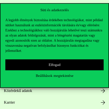
Sajtó:
press@uni-corvinus.hu
Süti és adatkezelés
A legjobb élmények biztosítása érdekében technológiákat, mint például
sütiket használunk az eszközinformációk tárolására és/vagy elérésére.
Ezekhez a technológiákhoz való hozzájárulás lehetővé teszi számunkra
az olyan adatok feldolgozását, mint a böngészési magatartás vagy
egyedi azonosítók ezen az oldalon. A hozzájárulás megtagadása vagy
visszavonása negatívan befolyásolhat bizonyos funkciókat és
Hasznos linkek
jellemzőket.
Elfogad
Nyitvatartás
Beállítások megtekintése
Házirend
Közérdekű adatok
Karrier