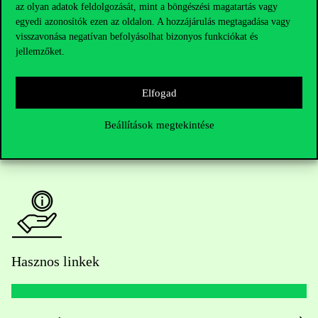
Telefonszám:
+36 1 482 5000
az olyan adatok feldolgozását, mint a böngészési magatartás vagy
egyedi azonosítók ezen az oldalon. A hozzájárulás megtagadása vagy
visszavonása negatívan befolyásolhat bizonyos funkciókat és
Kérdésed van a felvételivel kapcsolatban?
jellemzőket.
Oktatói elérhetőségek
Elfogad
HUB jelenlegi hallgatóinknak
Beállítások megtekintése
Sajtó:
press@uni-corvinus.hu
Hasznos linkek