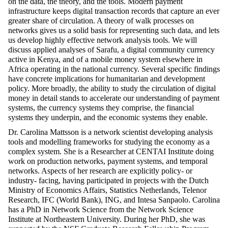
on the data, the theory, and the tools. Modern payment
infrastructure keeps digital transaction records that capture an ever
greater share of circulation. A theory of walk processes on
networks gives us a solid basis for representing such data, and lets
us develop highly effective network analysis tools. We will
discuss applied analyses of Sarafu, a digital community currency
active in Kenya, and of a mobile money system elsewhere in
Africa operating in the national currency. Several specific findings
have concrete implications for humanitarian and development
policy. More broadly, the ability to study the circulation of digital
money in detail stands to accelerate our understanding of payment
systems, the currency systems they comprise, the financial
systems they underpin, and the economic systems they enable.
Dr. Carolina Mattsson is a network scientist developing analysis
tools and modelling frameworks for studying the economy as a
complex system. She is a Researcher at CENTAI Institute doing
work on production networks, payment systems, and temporal
networks. Aspects of her research are explicitly policy- or
industry- facing, having participated in projects with the Dutch
Ministry of Economics Affairs, Statistics Netherlands, Telenor
Research, IFC (World Bank), ING, and Intesa Sanpaolo. Carolina
has a PhD in Network Science from the Network Science
Institute at Northeastern University. During her PhD, she was