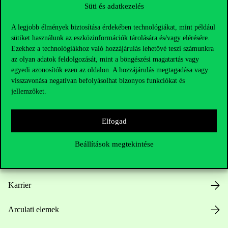
Süti és adatkezelés
A legjobb élmények biztosítása érdekében technológiákat, mint például
sütiket használunk az eszközinformációk tárolására és/vagy elérésére.
Ezekhez a technológiákhoz való hozzájárulás lehetővé teszi számunkra
az olyan adatok feldolgozását, mint a böngészési magatartás vagy
Hasznos linkek
egyedi azonosítók ezen az oldalon. A hozzájárulás megtagadása vagy
visszavonása negatívan befolyásolhat bizonyos funkciókat és
jellemzőket.
Nyitvatartás
Elfogad
Házirend
Beállítások megtekintése
Közérdekű adatok
Karrier
Arculati elemek