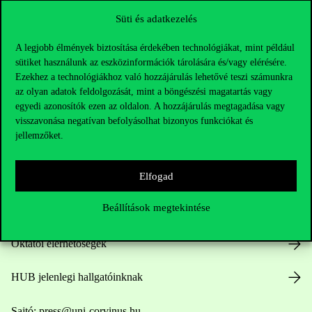
Süti és adatkezelés
A legjobb élmények biztosítása érdekében technológiákat, mint például
sütiket használunk az eszközinformációk tárolására és/vagy elérésére.
Ezekhez a technológiákhoz való hozzájárulás lehetővé teszi számunkra
az olyan adatok feldolgozását, mint a böngészési magatartás vagy
egyedi azonosítók ezen az oldalon. A hozzájárulás megtagadása vagy
Elérhetőségek
visszavonása negatívan befolyásolhat bizonyos funkciókat és
jellemzőket.
Telefonszám:
+36 1 482 5000
Elfogad
Beállítások megtekintése
Kérdésed van a felvételivel kapcsolatban?
Oktatói elérhetőségek
HUB jelenlegi hallgatóinknak
Sajtó:
press@uni-corvinus.hu