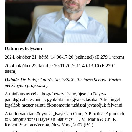
Dátum és helyszín:
2024. október 21. hétfő: 14:00-17:20 (szünettel) (E.279.1 terem)
2024. október 22. kedd: 9:50-11:20 és 11:40-13:10 (E.279.1
terem)
Oktató
:
Dr. Fülöp András
(az ESSEC Business School, Párizs
pénzügytan professzor).
A minikurzus célja, hogy bevezetést nyújtson a Bayes-
paradigmába és annak gyakorlati megvalósításába. A tréninget
legalább mester szintű ökonometria tudással javasoljuk felvenni
A tanfolyam tankönyve a „Bayesian Core, A Practical Approach
to Computational Bayesian Statistics”, J.-M. Marin & Ch. P.
Robert, Springer-Verlag, New York, 2007 (BC).