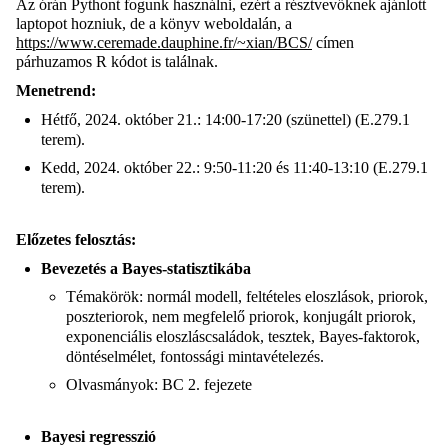
Az órán Pythont fogunk használni, ezért a résztvevőknek ajánlott
laptopot hozniuk, de a könyv weboldalán, a
https://www.ceremade.dauphine.fr/~xian/BCS/
címen
párhuzamos R kódot is találnak.
Menetrend:
Hétfő, 2024. október 21.: 14:00-17:20 (szünettel) (E.279.1
terem).
Kedd, 2024. október 22.: 9:50-11:20 és 11:40-13:10 (E.279.1
terem).
Előzetes felosztás:
Bevezetés a Bayes-statisztikába
Témakörök: normál modell, feltételes eloszlások, priorok,
poszteriorok, nem megfelelő priorok, konjugált priorok,
exponenciális eloszláscsaládok, tesztek, Bayes-faktorok,
döntéselmélet, fontossági mintavételezés.
Olvasmányok: BC 2. fejezete
Bayesi regresszió