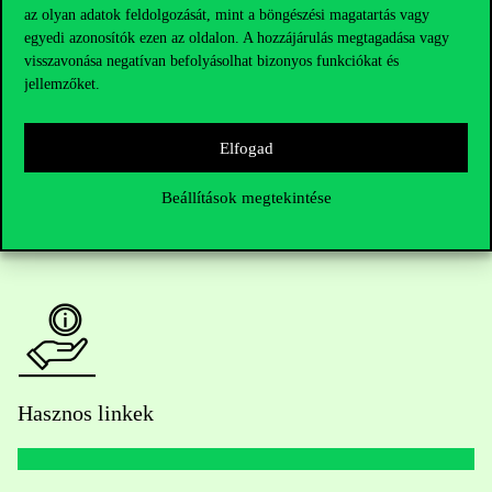
az olyan adatok feldolgozását, mint a böngészési magatartás vagy
Telefonszám:
+36 1 482 5000
egyedi azonosítók ezen az oldalon. A hozzájárulás megtagadása vagy
visszavonása negatívan befolyásolhat bizonyos funkciókat és
Kérdésed van a felvételivel kapcsolatban?
jellemzőket.
Oktatói elérhetőségek
Elfogad
HUB jelenlegi hallgatóinknak
Beállítások megtekintése
Sajtó:
press@uni-corvinus.hu
Hasznos linkek