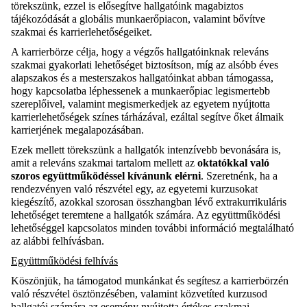
törekszünk, ezzel is elősegítve hallgatóink magabiztos
tájékozódását a globális munkaerőpiacon, valamint bővítve
szakmai és karrierlehetőségeiket.
A karrierbörze célja, hogy a végzős hallgatóinknak releváns
szakmai gyakorlati lehetőséget biztosítson, míg az alsóbb éves
alapszakos és a mesterszakos hallgatóinkat abban támogassa,
hogy kapcsolatba léphessenek a munkaerőpiac legismertebb
szereplőivel, valamint megismerkedjek az
e
gyetem nyújtotta
karrierlehetőségek színes tárházával, ezáltal segítve őket álmaik
karrierjének megalapozásában.
Ezek mellett törekszünk a hallgatók intenzívebb bevonására is,
amit a releváns szakmai tartalom mellett az
oktatókkal való
szoros együttműködéssel kívánunk elérni
. Szeretnénk, ha a
rendezvényen való részvétel egy, az egyetemi kurzusokat
kiegészítő, azokkal szorosan összhangban lévő extrakurrikuláris
lehetőséget teremtene a hallgatók számára. Az együttműködési
lehetőséggel kapcsolatos minden további információ megtalálható
az alábbi felhívásban.
Együttműködési felhívás
Köszönjük, ha támogatod munkánkat és segítesz a karrierbörzén
való részvétel ösztönzésében, valamint közvetíted kurzusod
hallgatói számára az esemény nyújtotta értékes szakmai