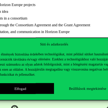
Horizon Europe projects
h idea
sts in a consortium
hrough the Consortium Agreement and the Grant Agreement
itation, and communication in Horizon Europe
 now available on
our website
.
Süti és adatkezelés
 élmények biztosítása érdekében technológiákat, mint például sütiket használun
ormációk tárolására és/vagy elérésére. Ezekhez a technológiákhoz való hozzájár
teszi számunkra az olyan adatok feldolgozását, mint a böngészési magatartás va
k ezen az oldalon. A hozzájárulás megtagadása vagy visszavonása negatívan bef
funkciókat és jellemzőket.
Elfogad
Beállítások megtekintése