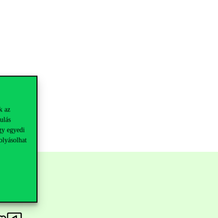
k az
ulás
gy egyedi
olyásolhat