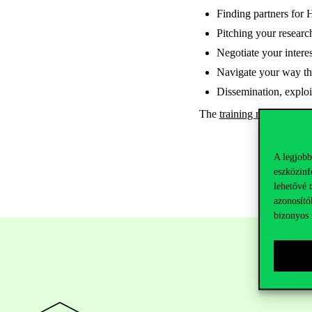
Finding partners for 
Pitching your researc
Negotiate your intere
Navigate your way t
Dissemination, explo
The
training materials
are
A legjobb
eszközinf
lehetővé 
azonosító
bizonyos 