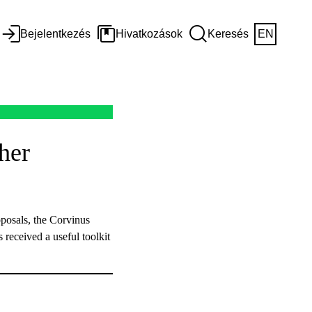
Bejelentkezés
Hivatkozások
Keresés
EN
her
oposals, the Corvinus
 received a useful toolkit