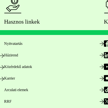
Hasznos linkek
K
Nyitvatartás
Házirend
Közérdekű adatok
Karrier
Arculati elemek
RRF