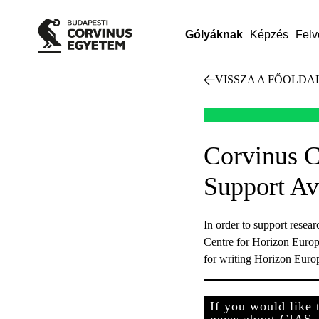
Gólyáknak
Képzés
Felv
VISSZA A FŐOLDA
Corvinus C
Support Av
In order to support resear
Centre for Horizon Europe 
for writing Horizon Euro
If you would like 
news about CIAS, 