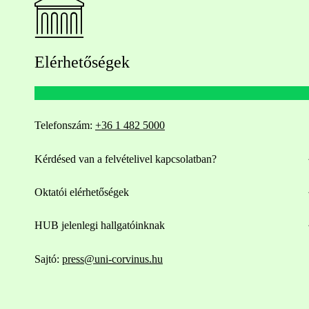
Elérhetőségek
Telefonszám:
+36 1 482 5000
Kérdésed van a felvételivel kapcsolatban?
Oktatói elérhetőségek
HUB jelenlegi hallgatóinknak
Sajtó:
press@uni-corvinus.hu