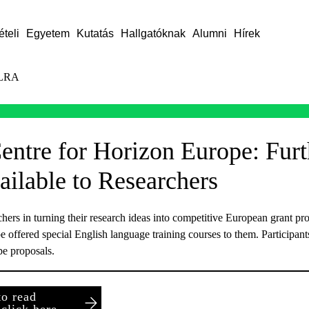
ételi
Egyetem
Kutatás
Hallgatóknak
Alumni
Hírek
LRA
entre for Horizon Europe: Furt
ailable to Researchers
chers in turning their research ideas into competitive European grant pr
offered special English language training courses to them. Participants
pe proposals.
to read
click here