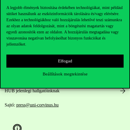
A legjobb élmények biztosítása érdekében technológiákat, mint például
sütiket használunk az eszközinformációk tárolására és/vagy elérésére.
Ezekhez a technológiákhoz való hozzájárulás lehetővé teszi számunkra
Elérhetőségek
az olyan adatok feldolgozását, mint a böngészési magatartás vagy
egyedi azonosítók ezen az oldalon. A hozzájárulás megtagadása vagy
visszavonása negatívan befolyásolhat bizonyos funkciókat és
jellemzőket.
Telefonszám:
+36 1 482 5000
Elfogad
Kérdésed van a felvételivel kapcsolatban?
Beállítások megtekintése
Oktatói elérhetőségek
HUB jelenlegi hallgatóinknak
Sajtó:
press@uni-corvinus.hu