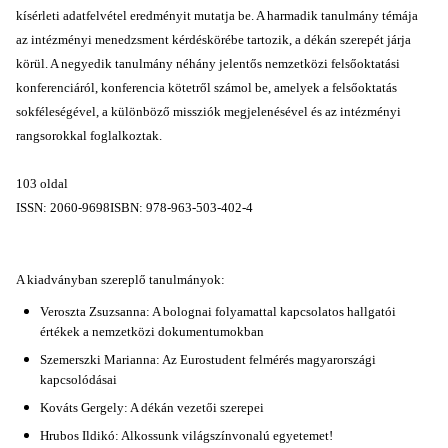
kísérleti adatfelvétel eredményit mutatja be. A harmadik tanulmány témája
az intézményi menedzsment kérdéskörébe tartozik, a dékán szerepét járja
körül. A negyedik tanulmány néhány jelentős nemzetközi felsőoktatási
konferenciáról, konferencia kötetről számol be, amelyek a felsőoktatás
sokféleségével, a különböző missziók megjelenésével és az intézményi
rangsorokkal foglalkoztak.
103 oldal
ISSN: 2060-9698ISBN: 978-963-503-402-4
A kiadványban szereplő tanulmányok:
Veroszta Zsuzsanna: A bolognai folyamattal kapcsolatos hallgatói
értékek a nemzetközi dokumentumokban
Szemerszki Marianna: Az Eurostudent felmérés magyarországi
kapcsolódásai
Kováts Gergely: A dékán vezetői szerepei
Hrubos Ildikó: Alkossunk világszínvonalú egyetemet!