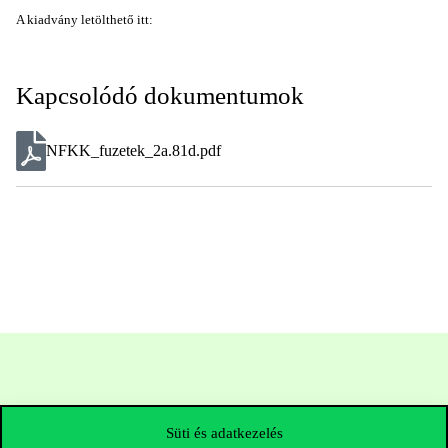
A kiadvány letölthető itt:
Kapcsolódó dokumentumok
NFKK_fuzetek_2a.81d.pdf
Süti és adatkezelés