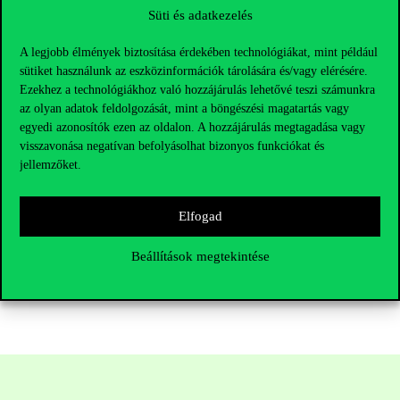
segítség nem várhat egy megbeszélt időpontig. Keresd fel/segíts
Süti és adatkezelés
eljutni a lakcím/tartózkodási helyhez kötődő pszichiátriai
A legjobb élmények biztosítása érdekében technológiákat, mint például
gondozóba/hívd a 112-es segélyhívószámot, ahol mentőküldéssel
sütiket használunk az eszközinformációk tárolására és/vagy elérésére.
is tudnak segíteni.
Ezekhez a technológiákhoz való hozzájárulás lehetővé teszi számunkra
az olyan adatok feldolgozását, mint a böngészési magatartás vagy
Lelki segély ingyenesen hívható száma: 116-123
egyedi azonosítók ezen az oldalon. A hozzájárulás megtagadása vagy
visszavonása negatívan befolyásolhat bizonyos funkciókat és
Bejelentkezés egyéni
jellemzőket.
tanácsadásra
Elfogad
Adatkezelési tájékoztató egyéni tanácsadáshoz
Beállítások megtekintése