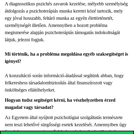
A diagnosztikus pszichés zavarok kezelése, mélyebb személyiség
átdolgozás a pszichoterápiás munka keretei közé tartozik, mely
egy jóval hosszabb, feltáró munka az egyén élettörténetét,
személyiségét illetően. Amennyiben a hozott probléma
megismerése alapján pszichoterápiás támogatás indokoltságát
látjuk, jelezni fogjuk.
Mi történik, ha a probléma megoldása egyéb szaksegítséget is
igényel?
A konzultáció során információ-átadással segítünk abban, hogy
felkereshess társadalombiztosítás által finanszírozott vagy
önköltséges ellátóhelyeket.
Hogyan tudsz segítséget kérni, ha vészhelyzetben érzed
magadat vagy társadat?
Az Egyetem által nyújtott pszichológiai szolgáltatás természete
nem teszi lehetővé sürgősségi esetek kezelését. Amennyiben úgy
érzed, hogy te vagy ismerősöd olyan helyzetbe került, ahol a