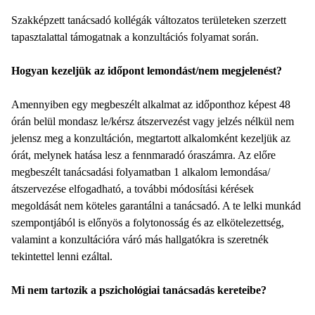
Szakképzett tanácsadó kollégák változatos területeken szerzett
tapasztalattal támogatnak a konzultációs folyamat során.
Hogyan kezeljük az időpont lemondást/nem megjelenést?
Amennyiben egy megbeszélt alkalmat az időponthoz képest 48
órán belül mondasz le/kérsz átszervezést vagy jelzés nélkül nem
jelensz meg a konzultáción, megtartott alkalomként kezeljük az
órát, melynek hatása lesz a fennmaradó óraszámra. Az előre
megbeszélt tanácsadási folyamatban 1 alkalom lemondása/
átszervezése elfogadható, a további módosítási kérések
megoldását nem köteles garantálni a tanácsadó. A te lelki munkád
szempontjából is előnyös a folytonosság és az elkötelezettség,
valamint a konzultációra váró más hallgatókra is szeretnék
tekintettel lenni ezáltal.
Mi nem tartozik a pszichológiai tanácsadás kereteibe?