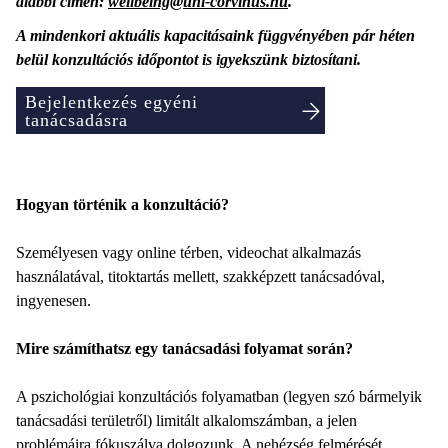
alábbi címen:
wellbeing@uni-corvinus.hu
.
A mindenkori aktuális kapacitásaink függvényében pár héten
belül konzultációs időpontot is igyekszünk biztosítani.
Bejelentkezés egyéni
tanácsadásra
Hogyan történik a konzultáció?
Személyesen vagy online térben, videochat alkalmazás
használatával, titoktartás mellett, szakképzett tanácsadóval,
ingyenesen.
Mire számíthatsz egy tanácsadási folyamat során?
A pszichológiai konzultációs folyamatban (legyen szó bármelyik
tanácsadási területről) limitált alkalomszámban, a jelen
problémáira fókuszálva dolgozunk. A nehézség felmérését