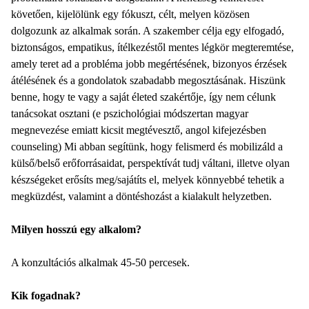
követően, kijelölünk egy fókuszt, célt, melyen közösen
dolgozunk az alkalmak során. A szakember célja egy elfogadó,
biztonságos, empatikus, ítélkezéstől mentes légkör megteremtése,
amely teret ad a probléma jobb megértésének, bizonyos érzések
átélésének és a gondolatok szabadabb megosztásának. Hiszünk
benne, hogy te vagy a saját életed szakértője, így nem célunk
tanácsokat osztani (e pszichológiai módszertan magyar
megnevezése emiatt kicsit megtévesztő, angol kifejezésben
counseling) Mi abban segítünk, hogy felismerd és mobilizáld a
külső/belső erőforrásaidat, perspektívát tudj váltani, illetve olyan
készségeket erősíts meg/sajátíts el, melyek könnyebbé tehetik a
megküzdést, valamint a döntéshozást a kialakult helyzetben.
Milyen hosszú egy alkalom?
A konzultációs alkalmak 45-50 percesek.
Kik fogadnak?