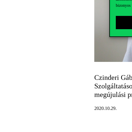
bizonyos 
Czinderi Gáb
Szolgáltatáso
megújulási p
2020.10.29.