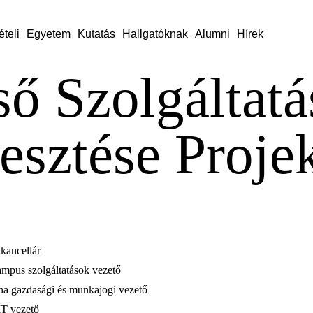
ételi
Egyetem
Kutatás
Hallgatóknak
Alumni
Hírek
ső Szolgáltat
lesztése Proje
kancellár
ampus szolgáltatások vezető
a gazdasági és munkajogi vezető
IT vezető