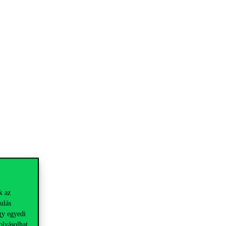
k az
ulás
gy egyedi
olyásolhat