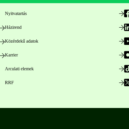
Nyitvatartás
Házirend
Közérdekű adatok
Karrier
Arculati elemek
RRF