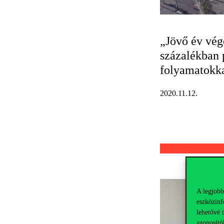
„Jövő év vég
százalékban 
folyamatokka
2020.11.12.
A legjobb
eszközinf
lehetővé 
azonosító