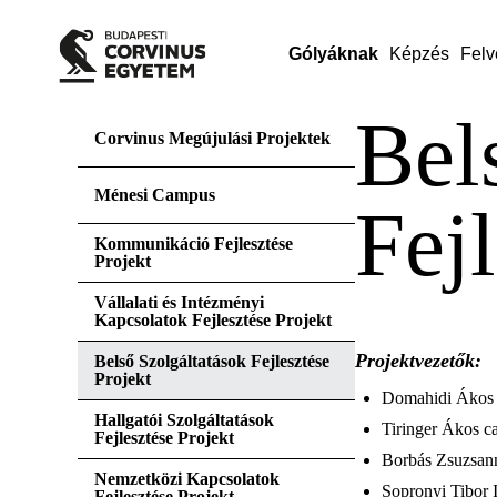
Gólyáknak
Képzés
Felv
Bel
Corvinus Megújulási Projektek
Ménesi Campus
Fej
Kommunikáció Fejlesztése
Projekt
Vállalati és Intézményi
Kapcsolatok Fejlesztése Projekt
Projektvezetők:
Belső Szolgáltatások Fejlesztése
Projekt
Domahidi Ákos 
Hallgatói Szolgáltatások
Tiringer Ákos c
Fejlesztése Projekt
Borbás Zsuzsann
Nemzetközi Kapcsolatok
Sopronyi Tibor 
Fejlesztése Projekt