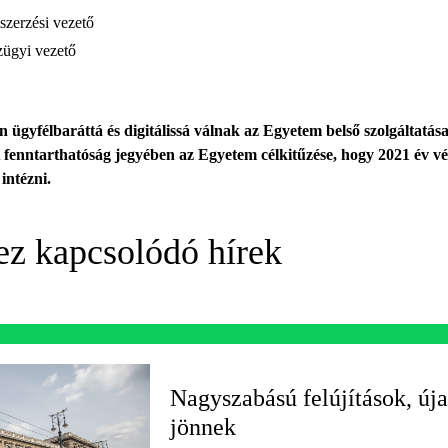
szerzési vezető
zügyi vezető
n ügyfélbaráttá és digitálissá válnak az Egyetem belső szolgáltatás
A fenntarthatóság jegyében az Egyetem célkitűzése, hogy 2021 év vé
intézni.
ez kapcsolódó hírek
Nagyszabású felújítások, úja
jönnek