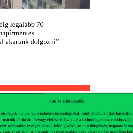
éig legalább 70
papírmentes
l akarunk dolgozni”
Süti és adatkezelés
 élmények biztosítása érdekében technológiákat, mint például sütiket használun
ormációk tárolására és/vagy elérésére. Ezekhez a technológiákhoz való hozzájár
teszi számunkra az olyan adatok feldolgozását, mint a böngészési magatartás va
k ezen az oldalon. A hozzájárulás megtagadása vagy visszavonása negatívan bef