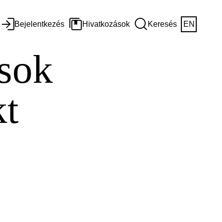
Bejelentkezés
Hivatkozások
Keresés
EN
ások
kt