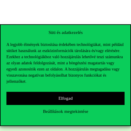
Süti és adatkezelés
A legjobb élmények biztosítása érdekében technológiákat, mint például
sütiket használunk az eszközinformációk tárolására és/vagy elérésére.
Ezekhez a technológiákhoz való hozzájárulás lehetővé teszi számunkra
az olyan adatok feldolgozását, mint a böngészési magatartás vagy
egyedi azonosítók ezen az oldalon. A hozzájárulás megtagadása vagy
visszavonása negatívan befolyásolhat bizonyos funkciókat és
jellemzőket.
Elérhetőségek
Elfogad
Beállítások megtekintése
Telefonszám:
+36 1 482 5000