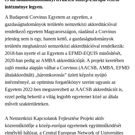
intézménye legyen.
A Budapesti Corvinus Egyetem az egyetlen, a
gazdaságtudományok területén nemzetközi akkreditációval
rendelkező egyetem Magyarországon, ráadásul a Corvinus
jelenleg nem is egy, hanem kettő, a gazdaságtudományok
területén meghatározó nemzetközi akkreditációval rendelkezik:
2018-ban nyerte el az Egyetem a EFMD-EQUIS minősítését,
2020-ban pedig az AMBA akkreditációját. A projekt keretében
zajló munka alapján válhat a Corvinus (AACSB, AMBA, EFMD
általakkreditált) „háromkoronás” üzleti képzést nyújtó
intézménnyé, az optimista forgatókönyv szerint ugyanis az
Egyetem 2022-ben megszerezheti az AACSB akkreditációt is,
ezzel pedig bekerül a világ legjobb egyetemei közé az általa
művelt szakterületeken.
A Nemzetközi Kapcsolatok Fejlesztése Projekt aktív
közreműködője a közép-európai egyetemek együttműködését
elmélyítő hálózat, a Central European Network of Universities