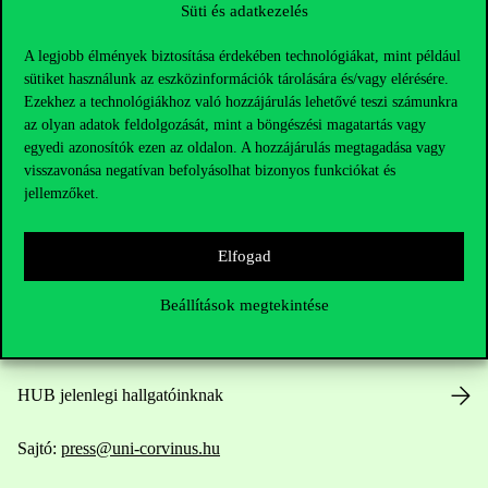
Süti és adatkezelés
A legjobb élmények biztosítása érdekében technológiákat, mint például
sütiket használunk az eszközinformációk tárolására és/vagy elérésére.
Ezekhez a technológiákhoz való hozzájárulás lehetővé teszi számunkra
az olyan adatok feldolgozását, mint a böngészési magatartás vagy
Elérhetőségek
egyedi azonosítók ezen az oldalon. A hozzájárulás megtagadása vagy
visszavonása negatívan befolyásolhat bizonyos funkciókat és
jellemzőket.
Telefonszám:
+36 1 482 5000
Elfogad
Kérdésed van a felvételivel kapcsolatban?
Beállítások megtekintése
Oktatói elérhetőségek
HUB jelenlegi hallgatóinknak
Sajtó:
press@uni-corvinus.hu