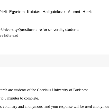
ételi
Egyetem
Kutatás
Hallgatóknak
Alumni
Hírek
the University Questionnaire for university students
ése kötelező
earch are students of the Corvinus University of Budapest.
 to 5 minutes to complete.
y is voluntary and anonymous, and your response will be used anonymousl