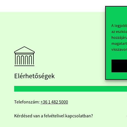
A legjob
az eszköz
hozzájáru
magatart
visszavo
Elérhetőségek
Telefonszám:
+36 1 482 5000
Kérdésed van a felvételivel kapcsolatban?