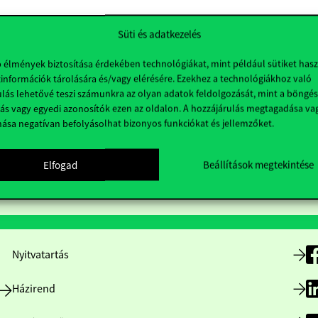
Süti és adatkezelés
b élmények biztosítása érdekében technológiákat, mint például sütiket has
információk tárolására és/vagy elérésére. Ezekhez a technológiákhoz való
lás lehetővé teszi számunkra az olyan adatok feldolgozását, mint a böngés
ás vagy egyedi azonosítók ezen az oldalon. A hozzájárulás megtagadása va
nása negatívan befolyásolhat bizonyos funkciókat és jellemzőket.
Elfogad
Beállítások megtekintése
Hasznos linkek
K
Nyitvatartás
Házirend