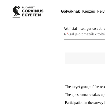
Gólyáknak
Képzés
Felv
Artificial Intelligence at 
A
*
-gal jelölt mezők kitölt
The target group of the res
The questionnaire takes up
Participation in the surve