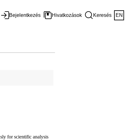
Bejelentkezés
Hivatkozások
Keresés
EN
y for scientific analysis