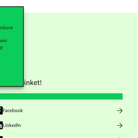
ználunk
zési
gy
övess minket!
Facebook
LinkedIn