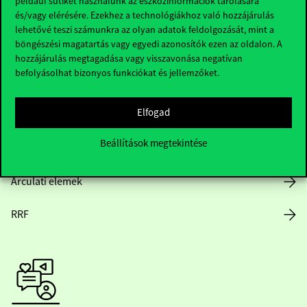
például sütiket használunk az eszközinformációk tárolására
és/vagy elérésére. Ezekhez a technológiákhoz való hozzájárulás
lehetővé teszi számunkra az olyan adatok feldolgozását, mint a
böngészési magatartás vagy egyedi azonosítók ezen az oldalon. A
Nyitvatartás
hozzájárulás megtagadása vagy visszavonása negatívan
befolyásolhat bizonyos funkciókat és jellemzőket.
Házirend
Elfogad
Közérdekű adatok
Beállítások megtekintése
Karrier
Arculati elemek
RRF