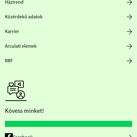
Házirend
Közérdekű adatok
Karrier
Arculati elemek
RRF
Kövess minket!