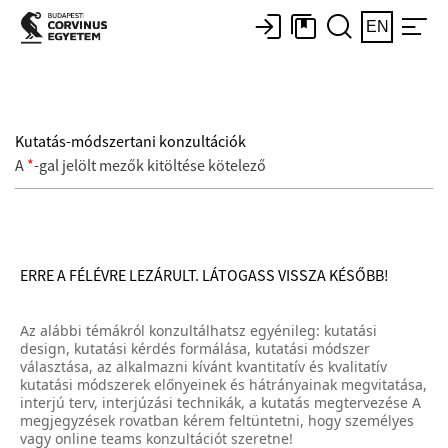
EN
Kutatás-módszertani konzultációk
A
*
-gal jelölt mezők kitöltése kötelező
ERRE A FÉLÉVRE LEZÁRULT. LÁTOGASS VISSZA KÉSŐBB!
Az alábbi témákról konzultálhatsz egyénileg: kutatási
design, kutatási kérdés formálása, kutatási módszer
választása, az alkalmazni kívánt kvantitatív és kvalitatív
kutatási módszerek előnyeinek és hátrányainak megvitatása,
interjú terv, interjúzási technikák, a kutatás megtervezése A
megjegyzések rovatban kérem feltüntetni, hogy személyes
vagy online teams konzultációt szeretne!