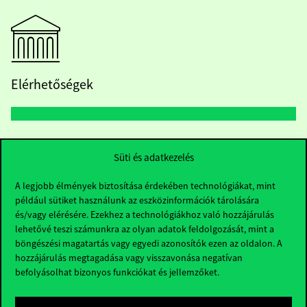
Elérhetőségek
Telefonszám:
+36 1 482 5000
Süti és adatkezelés
Kérdésed van a felvételivel kapcsolatban?
A legjobb élmények biztosítása érdekében technológiákat, mint
például sütiket használunk az eszközinformációk tárolására
Oktatói elérhetőségek
és/vagy elérésére. Ezekhez a technológiákhoz való hozzájárulás
lehetővé teszi számunkra az olyan adatok feldolgozását, mint a
HUB jelenlegi hallgatóinknak
böngészési magatartás vagy egyedi azonosítók ezen az oldalon. A
hozzájárulás megtagadása vagy visszavonása negatívan
befolyásolhat bizonyos funkciókat és jellemzőket.
Sajtó:
press@uni-corvinus.hu