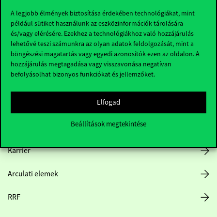
A legjobb élmények biztosítása érdekében technológiákat, mint
például sütiket használunk az eszközinformációk tárolására
és/vagy elérésére. Ezekhez a technológiákhoz való hozzájárulás
Hasznos linkek
lehetővé teszi számunkra az olyan adatok feldolgozását, mint a
böngészési magatartás vagy egyedi azonosítók ezen az oldalon. A
hozzájárulás megtagadása vagy visszavonása negatívan
befolyásolhat bizonyos funkciókat és jellemzőket.
Nyitvatartás
Elfogad
Házirend
Beállítások megtekintése
Közérdekű adatok
Karrier
Arculati elemek
RRF