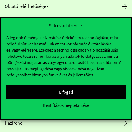
Oktatói elérhetőségek
HUB jelenlegi hallgatóinknak
Süti és adatkezelés
Sajtó:
press@uni-corvinus.hu
A legjobb élmények biztosítása érdekében technológiákat, mint
például sütiket használunk az eszközinformációk tárolására
és/vagy elérésére. Ezekhez a technológiákhoz való hozzájárulás
lehetővé teszi számunkra az olyan adatok feldolgozását, mint a
böngészési magatartás vagy egyedi azonosítók ezen az oldalon. A
hozzájárulás megtagadása vagy visszavonása negatívan
befolyásolhat bizonyos funkciókat és jellemzőket.
Hasznos linkek
Elfogad
Beállítások megtekintése
Nyitvatartás
Házirend