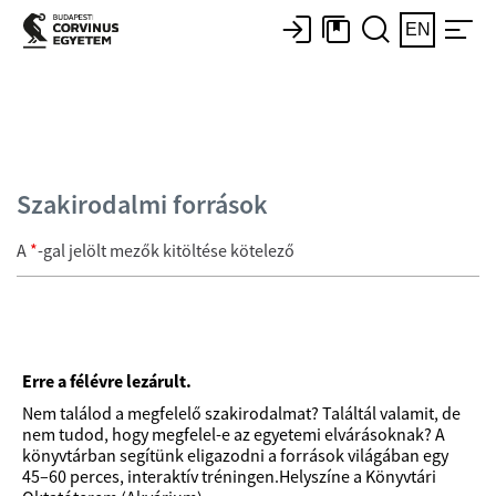
EN
Szakirodalmi források
A
*
-gal jelölt mezők kitöltése kötelező
Erre a félévre lezárult.
Nem találod a megfelelő szakirodalmat? Találtál valamit, de
nem tudod, hogy megfelel-e az egyetemi elvárásoknak? A
könyvtárban segítünk eligazodni a források világában egy
45–60 perces, interaktív tréningen.Helyszíne a Könyvtári