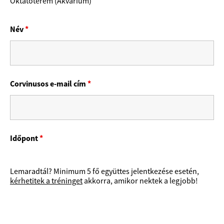
Oktatóterem (Akvárium)
Név
*
Corvinusos e-mail cím
*
Időpont
*
Lemaradtál? Minimum 5 fő együttes jelentkezése esetén,
kérhetitek a tréninget
akkorra, amikor nektek a legjobb!