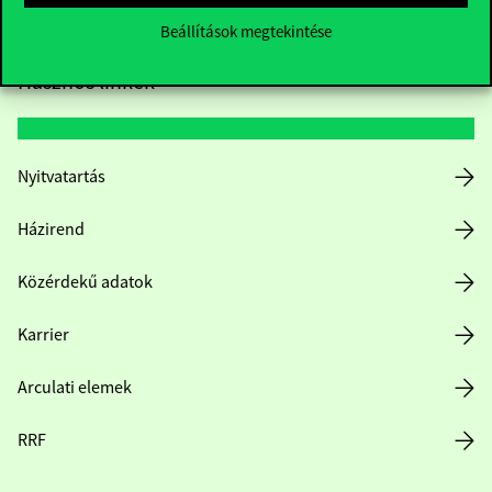
Beállítások megtekintése
Hasznos linkek
Nyitvatartás
Házirend
Közérdekű adatok
Karrier
Arculati elemek
RRF