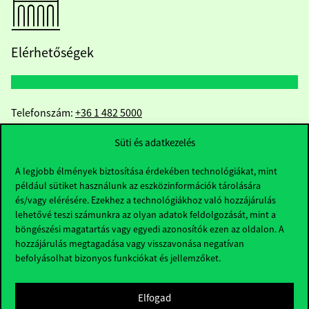
Elérhetőségek
Telefonszám:
+36 1 482 5000
Süti és adatkezelés
Kérdésed van a felvételivel kapcsolatban?
A legjobb élmények biztosítása érdekében technológiákat, mint
Oktatói elérhetőségek
például sütiket használunk az eszközinformációk tárolására
és/vagy elérésére. Ezekhez a technológiákhoz való hozzájárulás
HUB jelenlegi hallgatóinknak
lehetővé teszi számunkra az olyan adatok feldolgozását, mint a
böngészési magatartás vagy egyedi azonosítók ezen az oldalon. A
hozzájárulás megtagadása vagy visszavonása negatívan
Sajtó:
press@uni-corvinus.hu
befolyásolhat bizonyos funkciókat és jellemzőket.
Elfogad