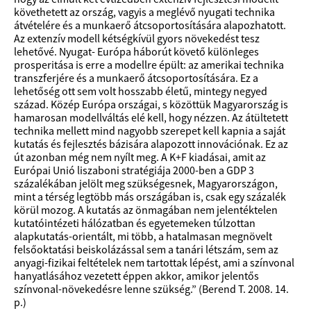
követhetett az ország, vagyis a meglévő nyugati technika
átvételére és a munkaerő átcsoportosítására alapozhatott.
Az extenzív modell kétségkívül gyors növekedést tesz
lehetővé. Nyugat- Európa háborút követő különleges
prosperitása is erre a modellre épült: az amerikai technika
transzferjére és a munkaerő átcsoportosítására. Ez a
lehetőség ott sem volt hosszabb életű, mintegy negyed
század. Közép Európa országai, s közöttük Magyarország is
hamarosan modellváltás elé kell, hogy nézzen. Az átültetett
technika mellett mind nagyobb szerepet kell kapnia a saját
kutatás és fejlesztés bázisára alapozott innovációnak. Ez az
út azonban még nem nyílt meg. A K+F kiadásai, amit az
Európai Unió liszaboni stratégiája 2000-ben a GDP 3
százalékában jelölt meg szükségesnek, Magyarországon,
mint a térség legtöbb más országában is, csak egy százalék
körül mozog. A kutatás az önmagában nem jelentéktelen
kutatóintézeti hálózatban és egyetemeken túlzottan
alapkutatás-orientált, mi több, a hatalmasan megnövelt
felsőoktatási beiskolázással sem a tanári létszám, sem az
anyagi-fizikai feltételek nem tartottak lépést, ami a színvonal
hanyatlásához vezetett éppen akkor, amikor jelentős
színvonal-növekedésre lenne szükség.” (Berend T. 2008. 14.
p.)