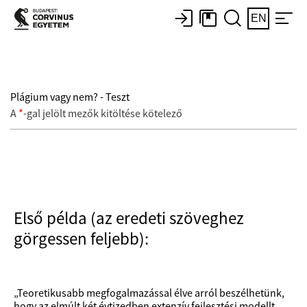
EN
Plágium vagy nem? - Teszt
A
*
-gal jelölt mezők kitöltése kötelező
Első példa (az eredeti szöveghez
görgessen feljebb):
„Teoretikusabb megfogalmazással élve arról beszélhetünk,
hogy az elmúlt két évtizedben extenzív fejlesztési modellt