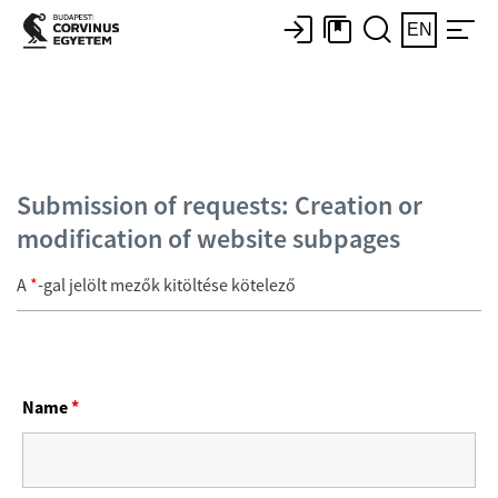
EN
Submission of requests: Creation or
modification of website subpages
A
*
-gal jelölt mezők kitöltése kötelező
Name
*