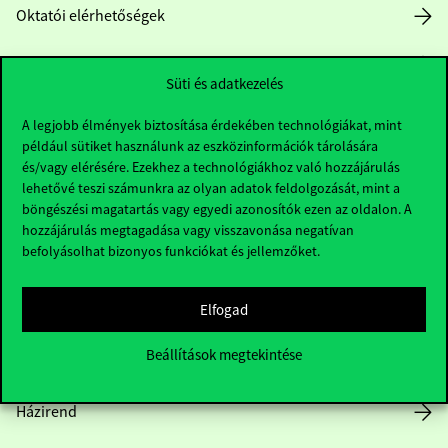
Oktatói elérhetőségek
HUB jelenlegi hallgatóinknak
Süti és adatkezelés
Sajtó:
press@uni-corvinus.hu
A legjobb élmények biztosítása érdekében technológiákat, mint
például sütiket használunk az eszközinformációk tárolására
és/vagy elérésére. Ezekhez a technológiákhoz való hozzájárulás
lehetővé teszi számunkra az olyan adatok feldolgozását, mint a
böngészési magatartás vagy egyedi azonosítók ezen az oldalon. A
hozzájárulás megtagadása vagy visszavonása negatívan
befolyásolhat bizonyos funkciókat és jellemzőket.
Hasznos linkek
Elfogad
Beállítások megtekintése
Nyitvatartás
Házirend