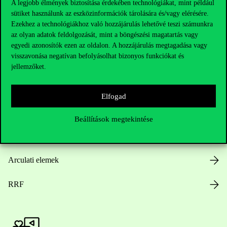
A legjobb élmények biztosítása érdekében technológiákat, mint például
sütiket használunk az eszközinformációk tárolására és/vagy elérésére.
Hasznos linkek
Ezekhez a technológiákhoz való hozzájárulás lehetővé teszi számunkra
az olyan adatok feldolgozását, mint a böngészési magatartás vagy
egyedi azonosítók ezen az oldalon. A hozzájárulás megtagadása vagy
visszavonása negatívan befolyásolhat bizonyos funkciókat és
Nyitvatartás
jellemzőket.
Házirend
Elfogad
Közérdekű adatok
Beállítások megtekintése
Karrier
Arculati elemek
RRF