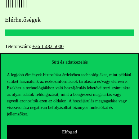
Elérhetőségek
Telefonszám:
+36 1 482 5000
Kérdésed van a felvételivel kapcsolatban?
Süti és adatkezelés
A legjobb élmények biztosítása érdekében technológiákat, mint például
Oktatói elérhetőségek
sütiket használunk az eszközinformációk tárolására és/vagy elérésére.
Ezekhez a technológiákhoz való hozzájárulás lehetővé teszi számunkra
HUB jelenlegi hallgatóinknak
az olyan adatok feldolgozását, mint a böngészési magatartás vagy
egyedi azonosítók ezen az oldalon. A hozzájárulás megtagadása vagy
Sajtó:
press@uni-corvinus.hu
visszavonása negatívan befolyásolhat bizonyos funkciókat és
jellemzőket.
Elfogad