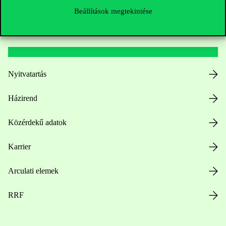
Beállítások megtekintése
Hasznos linkek
Nyitvatartás
Házirend
Közérdekű adatok
Karrier
Arculati elemek
RRF