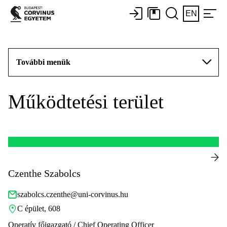
EN
További menük
Működtetési terület
Czenthe Szabolcs
szabolcs.czenthe@uni-corvinus.hu
C épület, 608
Operatív főigazgató / Chief Operating Officer