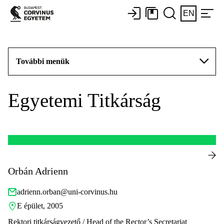
EN
További menük
Egyetemi Titkárság
Orbán Adrienn
adrienn.orban@uni-corvinus.hu
E épület, 2005
Rektori titkárságvezető / Head of the Rector’s Secretariat