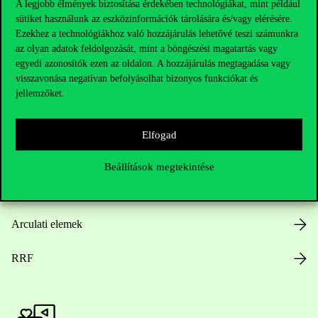
A legjobb élmények biztosítása érdekében technológiákat, mint például
sütiket használunk az eszközinformációk tárolására és/vagy elérésére.
Hasznos linkek
Ezekhez a technológiákhoz való hozzájárulás lehetővé teszi számunkra
az olyan adatok feldolgozását, mint a böngészési magatartás vagy
egyedi azonosítók ezen az oldalon. A hozzájárulás megtagadása vagy
visszavonása negatívan befolyásolhat bizonyos funkciókat és
Nyitvatartás
jellemzőket.
Házirend
Elfogad
Közérdekű adatok
Beállítások megtekintése
Karrier
Arculati elemek
RRF