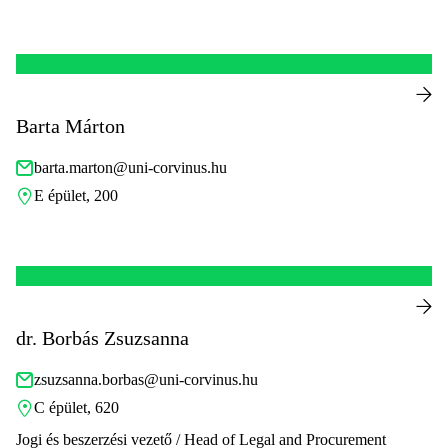
Barta Márton
barta.marton@uni-corvinus.hu
E épület, 200
dr. Borbás Zsuzsanna
zsuzsanna.borbas@uni-corvinus.hu
C épület, 620
Jogi és beszerzési vezető / Head of Legal and Procurement