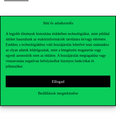
Süti és adatkezelés
Titkár
A legjobb élmények biztosítása érdekében technológiákat, mint például
sütiket használunk az eszközinformációk tárolására és/vagy elérésére.
Ezekhez a technológiákhoz való hozzájárulás lehetővé teszi számunkra
az olyan adatok feldolgozását, mint a böngészési magatartás vagy
egyedi azonosítók ezen az oldalon. A hozzájárulás megtagadása vagy
Nagy Ákos
visszavonása negatívan befolyásolhat bizonyos funkciókat és
jellemzőket.
akos.nagy@uni-corvinus.hu
Elemző / Analyst
Elfogad
Rektori Szervezet / Akadémiai Fejlesztések
Beállítások megtekintése