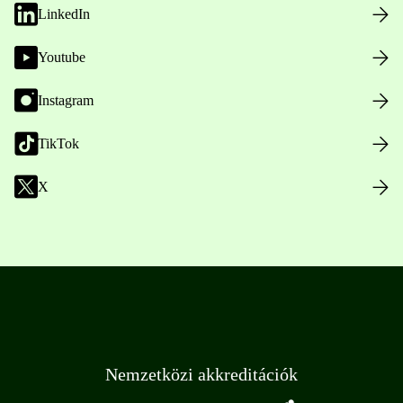
LinkedIn
Youtube
Instagram
TikTok
X
Nemzetközi akkreditációk