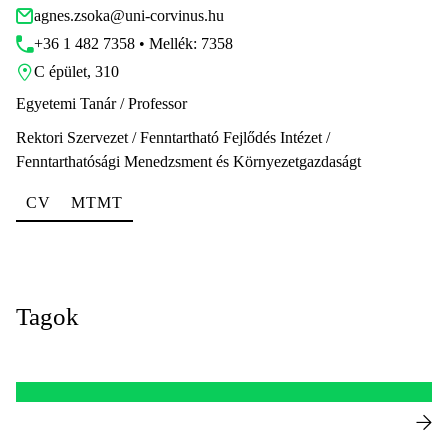
agnes.zsoka@uni-corvinus.hu
+36 1 482 7358 • Mellék: 7358
C épület, 310
Egyetemi Tanár / Professor
Rektori Szervezet / Fenntartható Fejlődés Intézet /
Fenntarthatósági Menedzsment és Környezetgazdaságt
CV
MTMT
Tagok