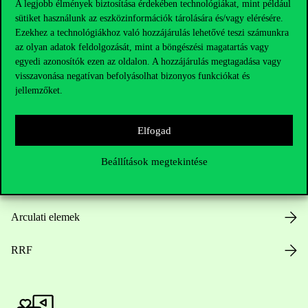
A legjobb élmények biztosítása érdekében technológiákat, mint például
sütiket használunk az eszközinformációk tárolására és/vagy elérésére.
Hasznos linkek
Ezekhez a technológiákhoz való hozzájárulás lehetővé teszi számunkra
az olyan adatok feldolgozását, mint a böngészési magatartás vagy
egyedi azonosítók ezen az oldalon. A hozzájárulás megtagadása vagy
visszavonása negatívan befolyásolhat bizonyos funkciókat és
Nyitvatartás
jellemzőket.
Házirend
Elfogad
Közérdekű adatok
Beállítások megtekintése
Karrier
Arculati elemek
RRF