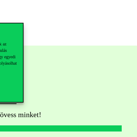
k az
ulás
gy egyedi
olyásolhat
övess minket!