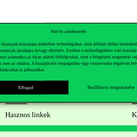
Süti és adatkezelés
 élmények biztosítása érdekében technológiákat, mint például sütiket használun
ormációk tárolására és/vagy elérésére. Ezekhez a technológiákhoz való hozzájár
teszi számunkra az olyan adatok feldolgozását, mint a böngészési magatartás va
k ezen az oldalon. A hozzájárulás megtagadása vagy visszavonása negatívan bef
funkciókat és jellemzőket.
Elfogad
Beállítások megtekintése
Hasznos linkek
K