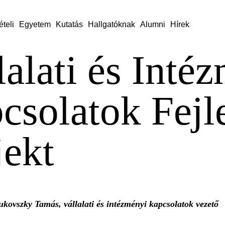
ételi
Egyetem
Kutatás
Hallgatóknak
Alumni
Hírek
lalati és Inté
csolatok Fejl
jekt
ukovszky Tamás, vállalati és intézményi kapcsolatok vezető