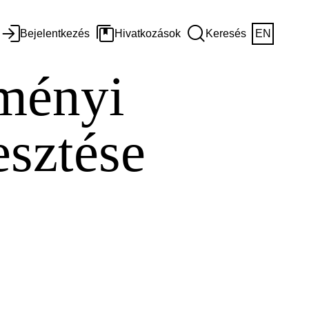
Bejelentkezés
Hivatkozások
Keresés
EN
zményi
esztése