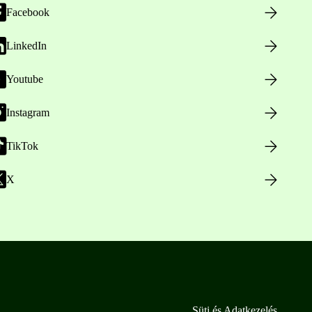
Facebook
LinkedIn
Youtube
Instagram
TikTok
X
Süti és Adatkezelés