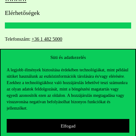
Elérhetőségek
Telefonszám:
+36 1 482 5000
Kérdésed van a felvételivel kapcsolatban?
Süti és adatkezelés
Oktatói elérhetőségek
A legjobb élmények biztosítása érdekében technológiákat, mint például
sütiket használunk az eszközinformációk tárolására és/vagy elérésére.
HUB jelenlegi hallgatóinknak
Ezekhez a technológiákhoz való hozzájárulás lehetővé teszi számunkra
az olyan adatok feldolgozását, mint a böngészési magatartás vagy
egyedi azonosítók ezen az oldalon. A hozzájárulás megtagadása vagy
Sajtó:
press@uni-corvinus.hu
visszavonása negatívan befolyásolhat bizonyos funkciókat és
jellemzőket.
Elfogad