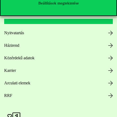
Beállítások megtekintése
Hasznos linkek
Nyitvatartás
Házirend
Közérdekű adatok
Karrier
Arculati elemek
RRF