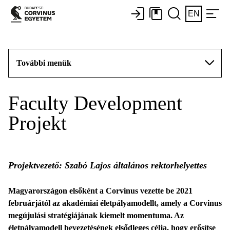
EN
További menük
Faculty Development
Projekt
Projektvezető: Szabó Lajos általános rektorhelyettes
Magyarországon elsőként a Corvinus vezette be 2021
februárjától az akadémiai életpályamodellt, amely a Corvinus
megújulási stratégiájának kiemelt momentuma. Az
életpályamodell bevezetésének elsődleges célja, hogy erősítse