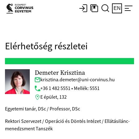
EN
Elérhetőség részletei
Demeter Krisztina
krisztina.demeter@uni-corvinus.hu
+36 1 482 5551 • Mellék: 5551
E épület, 132
Egyetemi tanár, DSc / Professor, DSc
Rektori Szervezet / Operáció és Döntés Intézet / Ellátásilánc-
menedzsment Tanszék