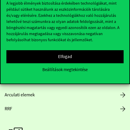
A legjobb élmények biztosítása érdekében technológiákat, mint
például sütiket használunk az eszközinformációk tárolására
Hasznos linkek
és/vagy elérésére. Ezekhez a technológiákhoz való hozzájárulás
lehetővé teszi számunkra az olyan adatok feldolgozását, mint a
böngészési magatartás vagy egyedi azonosítók ezen az oldalon. A
hozzájárulás megtagadása vagy visszavonása negatívan
Nyitvatartás
befolyásolhat bizonyos funkciókat és jellemzőket.
Házirend
Elfogad
Közérdekű adatok
Beállítások megtekintése
Karrier
Arculati elemek
RRF