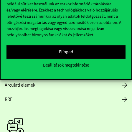
Hasznos linkek
például sütiket használunk az eszközinformációk tárolására
és/vagy elérésére. Ezekhez a technológiákhoz való hozzájárulás
lehetővé teszi számunkra az olyan adatok feldolgozását, mint a
böngészési magatartás vagy egyedi azonosítók ezen az oldalon. A
Nyitvatartás
hozzájárulás megtagadása vagy visszavonása negatívan
befolyásolhat bizonyos funkciókat és jellemzőket.
Házirend
Elfogad
Közérdekű adatok
Beállítások megtekintése
Karrier
Arculati elemek
RRF