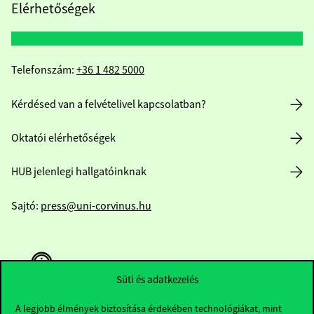
Elérhetőségek
Telefonszám:
+36 1 482 5000
Kérdésed van a felvételivel kapcsolatban?
Oktatói elérhetőségek
HUB jelenlegi hallgatóinknak
Sajtó:
press@uni-corvinus.hu
Süti és adatkezelés
A legjobb élmények biztosítása érdekében technológiákat, mint