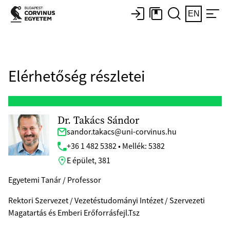
EN
Elérhetőség részletei
Dr. Takács Sándor
sandor.takacs@uni-corvinus.hu
+36 1 482 5382 • Mellék: 5382
E épület, 381
Egyetemi Tanár / Professor
Rektori Szervezet / Vezetéstudományi Intézet / Szervezeti
Magatartás és Emberi Erőforrásfejl.Tsz